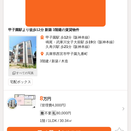
甲子園駅より徒歩12分 新築 3階建の賃貸物件
甲子園駅 歩
12
分 （阪神本線）
鳴尾・武庫川女子大前駅 歩
19
分 （阪神本線）
久寿川駅 歩
21
分 （阪神本線）
兵庫県西宮市甲子園九番町
3階建 / 新築 / 木造
すべての写真
宅配ボックス
8
万円
（管理費4,000円）
不要
80,000円
敷
礼
1階 / 1LDK / 30.34㎡