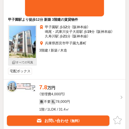
甲子園駅より徒歩12分 新築 3階建の賃貸物件
甲子園駅 歩
12
分 （阪神本線）
鳴尾・武庫川女子大前駅 歩
19
分 （阪神本線）
久寿川駅 歩
21
分 （阪神本線）
兵庫県西宮市甲子園九番町
3階建 / 新築 / 木造
すべての写真
宅配ボックス
7.8
万円
（管理費4,000円）
不要
78,000円
敷
礼
1階 / 1LDK / 31.4㎡
お問い合わせ
（無料）