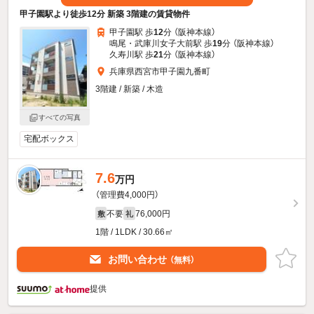
甲子園駅より徒歩12分 新築 3階建の賃貸物件
甲子園駅 歩
12
分 （阪神本線）
鳴尾・武庫川女子大前駅 歩
19
分 （阪神本線）
久寿川駅 歩
21
分 （阪神本線）
兵庫県西宮市甲子園九番町
3階建 / 新築 / 木造
すべての写真
宅配ボックス
7.6
万円
（管理費4,000円）
不要
76,000円
敷
礼
1階 / 1LDK / 30.66㎡
お問い合わせ
（無料）
提供