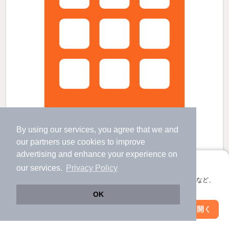
By using our services, you agree that we and
our
partners
use cookies to improve
advertising and enhance your experience on
甲子園駅より徒歩12分 新築 3階建の賃貸物件
アプリに切り替えて、サクサクお部屋探し
our services.
Privacy Policy
甲子園駅 歩
12
分 （阪神本線）
会員登録なしですぐ使える。マップ検索やお気に入り保存など、
鳴尾・武庫川女子大前駅 歩
19
分 （阪神本線）
アプリ限定の便利な機能が使えます！
OK
久寿川駅 歩
21
分 （阪神本線）
兵庫県西宮市甲子園九番町
Web版で続行
アプリを開く
市区町村を変更
絞り込み条件を変更
3階建 / 新築 / 木造