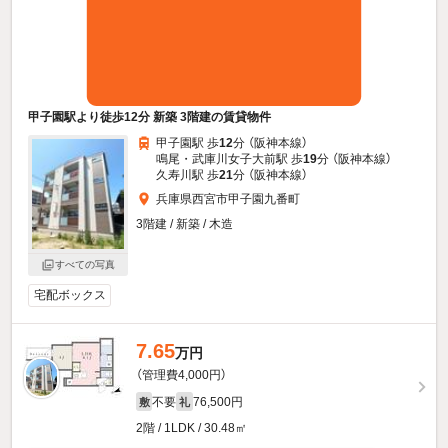
甲子園駅より徒歩12分 新築 3階建の賃貸物件
甲子園駅 歩
12
分 （阪神本線）
鳴尾・武庫川女子大前駅 歩
19
分 （阪神本線）
久寿川駅 歩
21
分 （阪神本線）
兵庫県西宮市甲子園九番町
3階建 / 新築 / 木造
すべての写真
宅配ボックス
7.65
万円
（管理費4,000円）
不要
76,500円
敷
礼
2階 / 1LDK / 30.48㎡