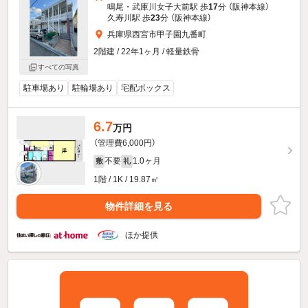
鳴尾・武庫川女子大前駅 歩
17
分 （阪神本線）
久寿川駅 歩
23
分 （阪神本線）
兵庫県西宮市甲子園九番町
2階建 / 22年1ヶ月 / 軽量鉄骨
すべての写真
駐車場あり
駐輪場あり
宅配ボックス
6.7
万円
（管理費6,000円）
不要
1.0ヶ月
敷
礼
1階 / 1K / 19.87㎡
物件詳細を見る
ほか提供