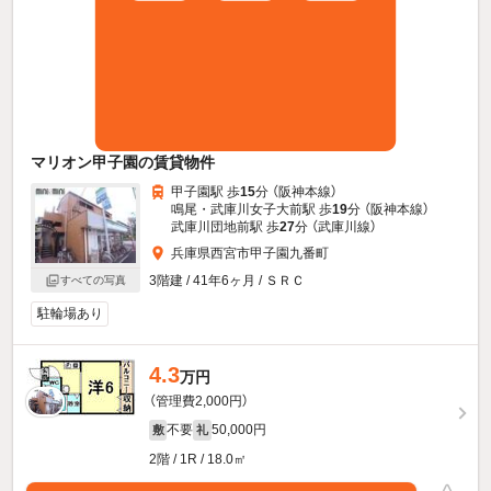
マリオン甲子園の賃貸物件
甲子園駅 歩
15
分 （阪神本線）
鳴尾・武庫川女子大前駅 歩
19
分 （阪神本線）
武庫川団地前駅 歩
27
分 （武庫川線）
兵庫県西宮市甲子園九番町
3階建 / 41年6ヶ月 / ＳＲＣ
すべての写真
駐輪場あり
4.3
万円
（管理費2,000円）
不要
50,000円
敷
礼
2階 / 1R / 18.0㎡