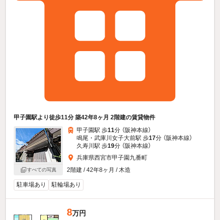
甲子園駅より徒歩11分 築42年8ヶ月 2階建の賃貸物件
甲子園駅 歩
11
分 （阪神本線）
鳴尾・武庫川女子大前駅 歩
17
分 （阪神本線）
久寿川駅 歩
19
分 （阪神本線）
兵庫県西宮市甲子園九番町
2階建 / 42年8ヶ月 / 木造
すべての写真
駐車場あり
駐輪場あり
8
万円