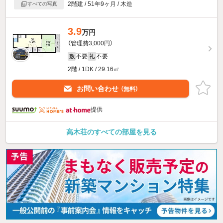
2階建 / 51年9ヶ月 / 木造
すべての写真
3.9
万円
（管理費3,000円）
不要
不要
敷
礼
2階 / 1DK / 29.16㎡
お問い合わせ
（無料）
提供
高木荘のすべての部屋を見る