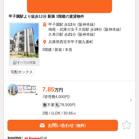
甲子園駅より徒歩12分 新築 3階建の賃貸物件
甲子園駅 歩
12
分 （阪神本線）
鳴尾・武庫川女子大前駅 歩
19
分 （阪神本線）
久寿川駅 歩
21
分 （阪神本線）
兵庫県西宮市甲子園九番町
3階建 / 新築 / 木造
すべての写真
宅配ボックス
7.85
万円
（管理費4,000円）
不要
78,500円
敷
礼
2階 / 1LDK / 30.66㎡
お問い合わせ
（無料）
提供