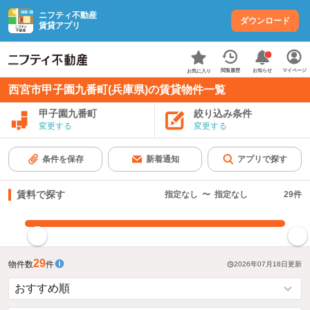
ニフティ不動産
ダウンロード
賃貸アプリ
お知らせ
閲覧履歴
マイページ
お気に入り
西宮市甲子園九番町(兵庫県)の賃貸物件一覧
甲子園九番町
絞り込み条件
変更する
変更する
条件を保存
新着通知
アプリで探す
賃料で探す
指定なし
〜
指定なし
29
件
指定した賃料で絞り込む
29
物件数
件
2026年07月18日
更新