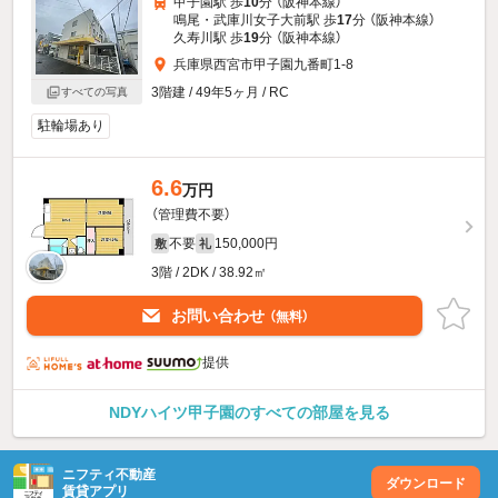
甲子園駅 歩
10
分 （阪神本線）
鳴尾・武庫川女子大前駅 歩
17
分 （阪神本線）
久寿川駅 歩
19
分 （阪神本線）
兵庫県西宮市甲子園九番町1-8
3階建 / 49年5ヶ月 / RC
すべての写真
駐輪場あり
6.6
万円
（管理費不要）
不要
150,000円
敷
礼
3階 / 2DK / 38.92㎡
お問い合わせ
（無料）
提供
NDYハイツ甲子園のすべての部屋を見る
ニフティ不動産
ダウンロード
賃貸アプリ