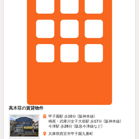
高木荘の賃貸物件
甲子園駅 歩
10
分 （阪神本線）
鳴尾・武庫川女子大前駅 歩
17
分 （阪神本線）
今津駅 歩
28
分 （阪急今津線
など
）
兵庫県西宮市甲子園九番町