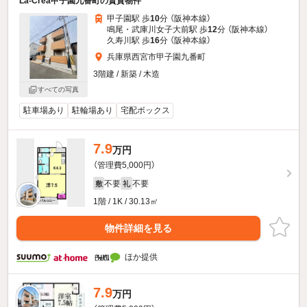
La-Crea甲子園九番町の賃貸物件
甲子園駅 歩
10
分 （阪神本線）
鳴尾・武庫川女子大前駅 歩
12
分 （阪神本線）
久寿川駅 歩
16
分 （阪神本線）
兵庫県西宮市甲子園九番町
3階建 / 新築 / 木造
すべての写真
駐車場あり
駐輪場あり
宅配ボックス
7.9
万円
（管理費5,000円）
不要
不要
敷
礼
1階 / 1K / 30.13㎡
物件詳細を見る
ほか提供
7.9
万円