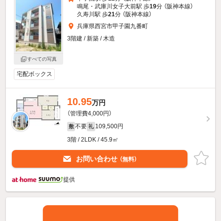
鳴尾・武庫川女子大前駅 歩
19
分 （阪神本線）
久寿川駅 歩
21
分 （阪神本線）
兵庫県西宮市甲子園九番町
3階建 / 新築 / 木造
すべての写真
宅配ボックス
10.95
万円
（管理費4,000円）
不要
109,500円
敷
礼
3階 / 2LDK / 45.9㎡
お問い合わせ
（無料）
提供