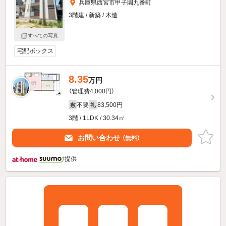
兵庫県西宮市甲子園九番町
3階建 / 新築 / 木造
すべての写真
宅配ボックス
8.35
万円
（管理費4,000円）
不要
83,500円
敷
礼
3階 / 1LDK / 30.34㎡
お問い合わせ
（無料）
提供