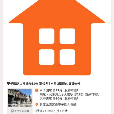
甲子園駅より徒歩11分 築42年8ヶ月 2階建の賃貸物件
甲子園駅 歩
11
分 （阪神本線）
鳴尾・武庫川女子大前駅 歩
18
分 （阪神本線）
久寿川駅 歩
20
分 （阪神本線）
兵庫県西宮市甲子園九番町
2階建 / 42年8ヶ月 / 木造
すべての写真