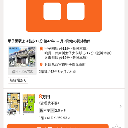
甲子園駅より徒歩12分 築42年8ヶ月 2階建の賃貸物件
甲子園駅 歩
11
分 （阪神本線）
鳴尾・武庫川女子大前駅 歩
17
分 （阪神本線）
久寿川駅 歩
19
分 （阪神本線）
兵庫県西宮市甲子園九番町
2階建 / 42年8ヶ月 / 木造
すべての写真
駐輪場あり
8
万円
（管理費不要）
不要
2.0ヶ月
敷
礼
1階 / 4LDK / 59.93㎡