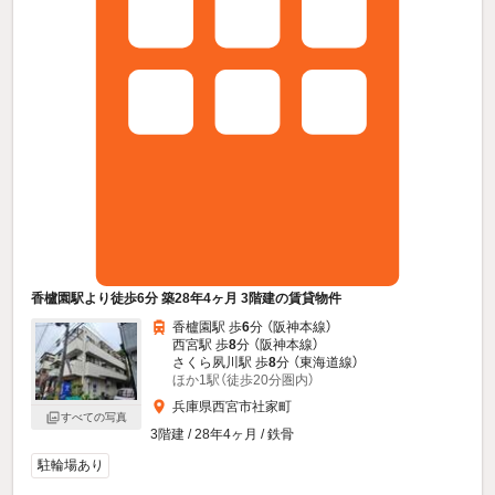
香櫨園駅より徒歩6分 築28年4ヶ月 3階建の賃貸物件
香櫨園駅 歩
6
分 （阪神本線）
西宮駅 歩
8
分 （阪神本線）
さくら夙川駅 歩
8
分 （東海道線）
ほか1駅（徒歩20分圏内）
兵庫県西宮市社家町
すべての写真
3階建 / 28年4ヶ月 / 鉄骨
駐輪場あり