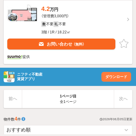
4.2
万円
（管理費3,000円）
不要
不要
敷
礼
3階 / 1R / 18.22㎡
お問い合わせ
（無料）
提供
ニフティ不動産
ダウンロード
賃貸アプリ
1ページ目
前へ
次へ
全1ページ
4
物件数
件
2026年06月05日
更新