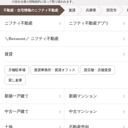
新着メール通知を受け取る
の定める個人情報規約に従って取り扱われます。
不動産・住宅情報のニフティ不動産
賃貸
兵庫県
西宮市
エアコンあり
都市ガス
ニフティ不動産
ニフティ不動産アプリ
温水洗浄便座
オートロック
＼Because／ ニフティ不動産
コンロ2口以上
追焚き機能
賃貸
TV付インターホン
角部屋
新着のみ
インターネット無料
月極駐車場
賃貸事務所・賃貸オフィス
貸店舗・店舗賃貸
貸し倉庫
該当件数:
物件一覧に反映
4
件
新築一戸建て
新築マンション
中古一戸建て
中古マンション
土地
不動産売却