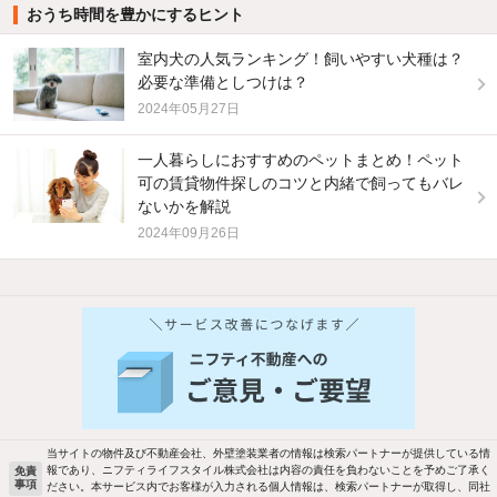
おうち時間を豊かにするヒント
室内犬の人気ランキング！飼いやすい犬種は？
必要な準備としつけは？
2024年05月27日
一人暮らしにおすすめのペットまとめ！ペット
可の賃貸物件探しのコツと内緒で飼ってもバレ
ないかを解説
2024年09月26日
他の人はこんな条件で絞り込んでいます！
人気のこだわり条件
新着物件メール通知
バス・トイレ別
2階以上
ご希望の条件の物件が見つかり次第、メ
駐車場あり
ペット相談
ールでお知らせします
当サイトの物件及び不動産会社、外壁塗装業者の情報は検索パートナーが提供している情
報であり、ニフティライフスタイル株式会社は内容の責任を負わないことを予めご了承く
免責
事項
ださい。本サービス内でお客様が入力される個人情報は、検索パートナーが取得し、同社
洗濯機置場あり
独立洗面台