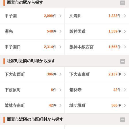
西宮市の駅から探す
甲子園
久寿川
2,000
件
1,233
件
洲先
阪神国道
548
件
1,559
件
甲子園口
阪神本線西宮
2,314
件
1,565
件
社家町近隣の町域から探す
下大市西町
下大市東町
306
件
2,137
件
下葭原町
鷲林寺
6
件
42
件
鷲林寺南町
城ケ堀町
42
件
566
件
西宮市近隣の市区町村から探す