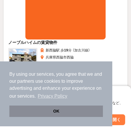
ノーブルハイムの賃貸物件
新西脇駅 歩
19
分 （加古川線）
兵庫県西脇市西脇
2階建 / 38年7ヶ月 / 軽量鉄骨
すべての写真
By using our services, you agree that we and
駐車場あり
our
partners
use cookies to improve
advertising and enhance your experience on
アプリに切り替えて、サクサクお部屋探し
4.7
our services.
Privacy Policy
万円
会員登録なしですぐ使える。マップ検索やお気に入り保存など、
（管理費不要）
アプリ限定の便利な機能が使えます！
OK
100,000円
1.0ヶ月
敷
礼
2階 / 2DK / 51.89㎡
Web版で続行
アプリを開く
市区町村を変更
絞り込み条件を変更
お問い合わせ
（無料）