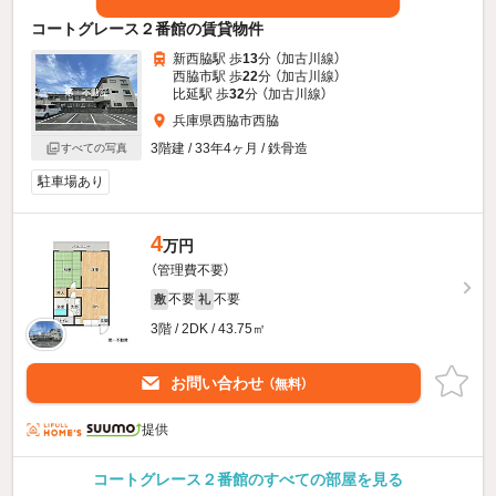
コートグレース２番館の賃貸物件
新西脇駅 歩
13
分 （加古川線）
西脇市駅 歩
22
分 （加古川線）
比延駅 歩
32
分 （加古川線）
兵庫県西脇市西脇
3階建 / 33年4ヶ月 / 鉄骨造
すべての写真
駐車場あり
4
万円
（管理費不要）
不要
不要
敷
礼
3階 / 2DK / 43.75㎡
お問い合わせ
（無料）
提供
コートグレース２番館のすべての部屋を見る