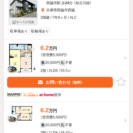
西脇市駅 歩
24
分 （加古川線）
兵庫県西脇市西脇
2階建 / 7年9ヶ月 / ALC
すべての写真
駐車場あり
駐輪場あり
6.2
万円
（管理費5,000円）
20,000円
不要
敷
礼
2階 / 2LDK / 55.5㎡
お問い合わせ
（無料）
提供
6.2
万円
（管理費5,000円）
20,000円
不要
敷
礼
2階 / 1LDK / 45.43㎡