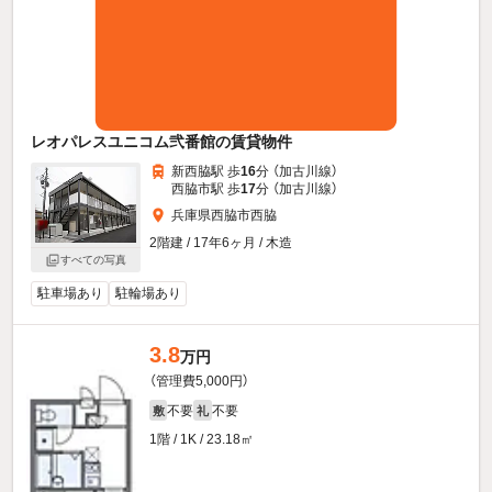
レオパレスユニコム弐番館の賃貸物件
新西脇駅 歩
16
分 （加古川線）
西脇市駅 歩
17
分 （加古川線）
兵庫県西脇市西脇
2階建 / 17年6ヶ月 / 木造
すべての写真
駐車場あり
駐輪場あり
3.8
万円
（管理費5,000円）
不要
不要
敷
礼
1階 / 1K / 23.18㎡