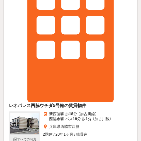
レオパレス西脇ウチダ5号館の賃貸物件
新西脇駅 歩
18
分 （加古川線）
西脇市駅 バス
18
分 歩
1
分 （加古川線）
兵庫県西脇市西脇
2階建 / 20年1ヶ月 / 鉄骨造
すべての写真