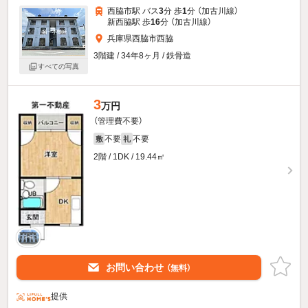
西脇市駅 バス
3
分 歩
1
分 （加古川線）
新西脇駅 歩
16
分 （加古川線）
兵庫県西脇市西脇
3階建 / 34年8ヶ月 / 鉄骨造
すべての写真
3
万円
（管理費不要）
不要
不要
敷
礼
2階 / 1DK / 19.44㎡
お問い合わせ
（無料）
提供