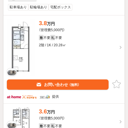
駐車場あり
駐輪場あり
宅配ボックス
3.8
万円
（管理費5,000円）
不要
不要
敷
礼
2階 / 1K / 20.28㎡
お問い合わせ
（無料）
提供
3.6
万円
（管理費5,000円）
不要
不要
敷
礼