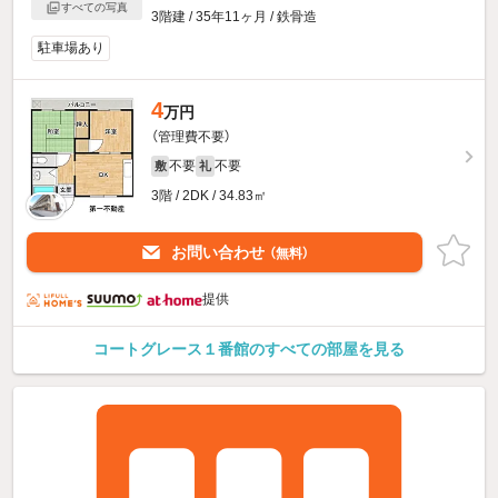
すべての写真
3階建 / 35年11ヶ月 / 鉄骨造
駐車場あり
4
万円
（管理費不要）
不要
不要
敷
礼
3階 / 2DK / 34.83㎡
お問い合わせ
（無料）
提供
コートグレース１番館のすべての部屋を見る