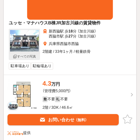
ユッセ・マナハウスB棟JR加古川線の賃貸物件
新西脇駅 歩
18
分 （加古川線）
西脇市駅 歩
27
分 （加古川線）
兵庫県西脇市西脇
2階建 / 33年1ヶ月 / 軽量鉄骨
すべての写真
駐車場あり
駐輪場あり
4.3
万円
（管理費5,000円）
不要
不要
敷
礼
2階 / 3DK / 46.6㎡
お問い合わせ
（無料）
提供