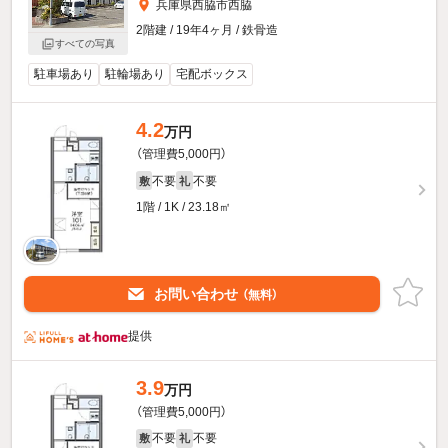
兵庫県西脇市西脇
2階建 / 19年4ヶ月 / 鉄骨造
すべての写真
駐車場あり
駐輪場あり
宅配ボックス
4.2
万円
（管理費5,000円）
不要
不要
敷
礼
1階 / 1K / 23.18㎡
お問い合わせ
（無料）
提供
3.9
万円
（管理費5,000円）
不要
不要
敷
礼