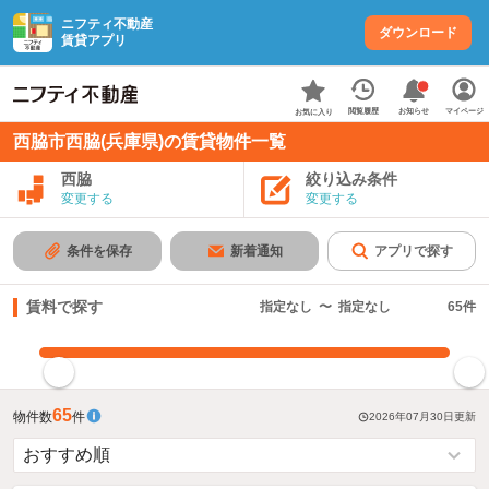
ニフティ不動産
ダウンロード
賃貸アプリ
お知らせ
閲覧履歴
マイページ
お気に入り
西脇市西脇(兵庫県)の賃貸物件一覧
西脇
絞り込み条件
変更する
変更する
条件を保存
新着通知
アプリで探す
賃料で探す
指定なし
〜
指定なし
65
件
指定した賃料で絞り込む
65
物件数
件
2026年07月30日
更新