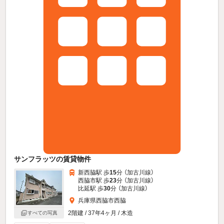
サンフラッツの賃貸物件
新西脇駅 歩
15
分 （加古川線）
西脇市駅 歩
23
分 （加古川線）
比延駅 歩
30
分 （加古川線）
兵庫県西脇市西脇
2階建 / 37年4ヶ月 / 木造
すべての写真