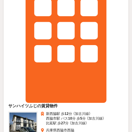
サンハイツふじの賃貸物件
新西脇駅 歩
12
分 （加古川線）
西脇市駅 バス
10
分 歩
5
分 （加古川線）
比延駅 歩
27
分 （加古川線）
兵庫県西脇市西脇