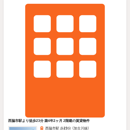
西脇市駅より徒歩23分 築4年2ヶ月 2階建の賃貸物件
西脇市駅 歩
23
分 （加古川線）