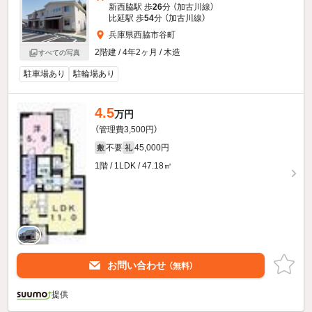
新西脇駅 歩
26
分 （加古川線）
比延駅 歩
54
分 （加古川線）
兵庫県西脇市谷町
2階建 / 4年2ヶ月 / 木造
すべての写真
駐車場あり
駐輪場あり
4.5
万円
（管理費3,500円）
不要
45,000円
敷
礼
1階 / 1LDK / 47.18㎡
お問い合わせ
（無料）
提供