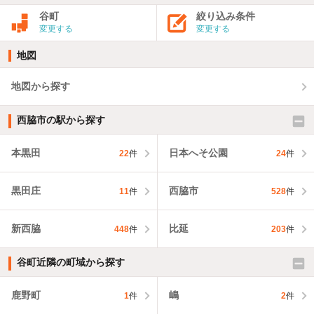
谷町
絞り込み条件
変更する
変更する
地図
地図から探す
西脇市の駅から探す
本黒田
日本へそ公園
22
件
24
件
黒田庄
西脇市
11
件
528
件
新西脇
比延
448
件
203
件
谷町近隣の町域から探す
鹿野町
嶋
1
件
2
件