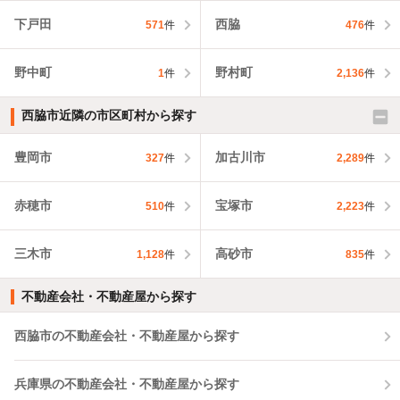
下戸田
西脇
571
件
476
件
野中町
野村町
1
件
2,136
件
西脇市近隣の市区町村から探す
豊岡市
加古川市
327
件
2,289
件
赤穂市
宝塚市
510
件
2,223
件
三木市
高砂市
1,128
件
835
件
不動産会社・不動産屋から探す
西脇市の不動産会社・不動産屋から探す
兵庫県の不動産会社・不動産屋から探す