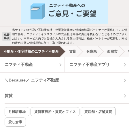
新着物件メール通知
バス・トイレ別
2階以上
検索中の条件の新着物件情報をいち早く
駐車場あり
ペット相談
お知らせします
当サイトの物件及び不動産会社、外壁塗装業者の情報は検索パートナーが提供している情
報であり、ニフティライフスタイル株式会社は内容の責任を負わないことを予めご了承く
免責
洗濯機置場あり
独立洗面台
事項
ださい。本サービス内でお客様が入力される個人情報は、検索パートナーが取得し、同社
新着メール通知を受け取る
の定める個人情報規約に従って取り扱われます。
エアコンあり
都市ガス
不動産・住宅情報のニフティ不動産
賃貸
兵庫県
西脇市
ニフティ不動産
ニフティ不動産アプリ
温水洗浄便座
オートロック
コンロ2口以上
追焚き機能
＼Because／ ニフティ不動産
TV付インターホン
角部屋
賃貸
新着のみ
インターネット無料
月極駐車場
賃貸事務所・賃貸オフィス
貸店舗・店舗賃貸
貸し倉庫
該当件数:
物件一覧に反映