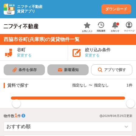
ニフティ不動産
ダウンロード
賃貸アプリ
お知らせ
閲覧履歴
マイページ
お気に入り
西脇市谷町(兵庫県)の賃貸物件一覧
谷町
絞り込み条件
変更する
変更する
条件を保存
新着通知
アプリで探す
賃料で探す
指定なし
〜
指定なし
1
件
指定した賃料で絞り込む
1
物件数
件
2026年06月25日
更新