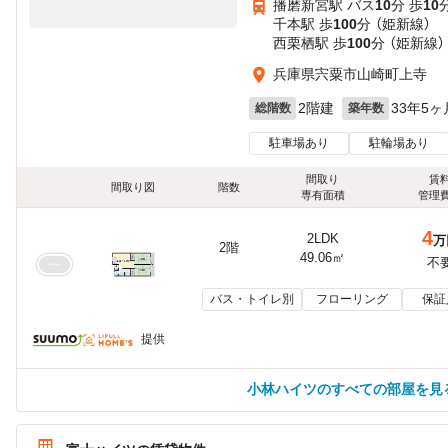
播磨新宮駅 バス
10
分 歩
10
千本駅 歩
100
分 （姫新線）
西栗栖駅 歩
100
分 （姫新線）
兵庫県宍粟市山崎町上寺
2階建
33年5ヶ
総階数
築年数
駐車場あり
駐輪場あり
間取り
賃
間取り図
階数
専有面積
管理
4
2LDK
万
2階
49.06㎡
不
バス・トイレ別
フローリング
保証
提供
小林ハイツのすべての部屋を見