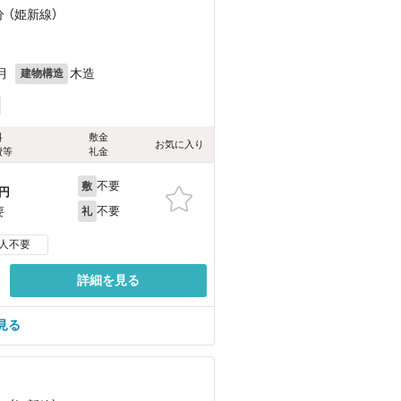
分 （姫新線）
月
木造
建物構造
料
敷金
お気に入り
費等
礼金
不要
敷
円
不要
要
礼
人不要
詳細を見る
見る