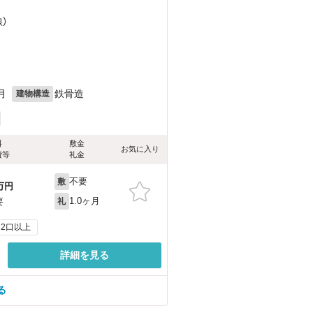
線）
月
鉄骨造
建物構造
料
敷金
お気に入り
費等
礼金
不要
敷
万円
1.0ヶ月
要
礼
2口以上
詳細を見る
る