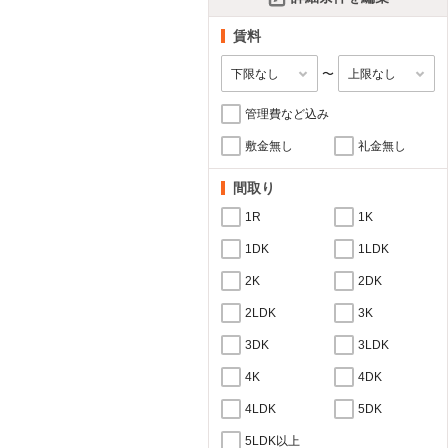
賃料
〜
管理費など込み
敷金無し
礼金無し
間取り
1R
1K
1DK
1LDK
2K
2DK
2LDK
3K
3DK
3LDK
4K
4DK
4LDK
5DK
5LDK以上