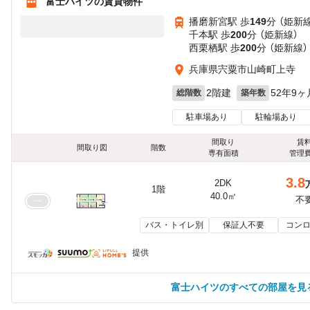
富士ハイツの賃貸物件
播磨新宮駅 歩
149
分 （姫新
千本駅 歩
200
分 （姫新線）
西栗栖駅 歩
200
分 （姫新線）
兵庫県宍粟市山崎町上寺
2階建
52年9ヶ
総階数
築年数
駐車場あり
駐輪場あり
間取り
賃
間取り図
階数
専有面積
管理
3.8
2DK
1階
40.0㎡
不
バス・トイレ別
保証人不要
コンロ
提供
富士ハイツのすべての部屋を見