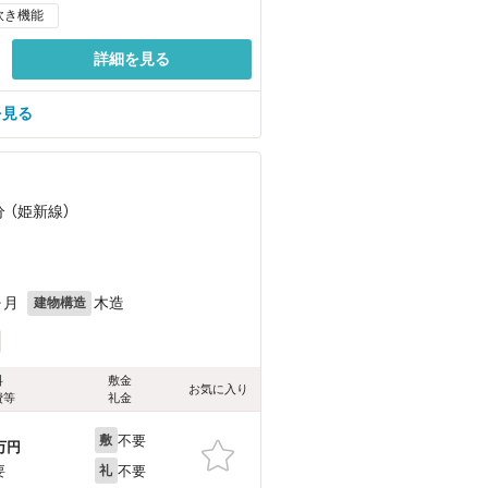
炊き機能
詳細を見る
を見る
分 （姫新線）
ヶ月
木造
建物構造
料
敷金
お気に入り
費等
礼金
不要
敷
万円
不要
要
礼