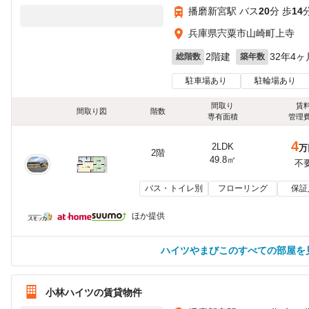
播磨新宮駅 バス
20
分 歩
14
兵庫県宍粟市山崎町上寺
2階建
32年4ヶ
総階数
築年数
駐車場あり
駐輪場あり
間取り
賃
間取り図
階数
専有面積
管理
4
2LDK
万
2階
49.8㎡
不
バス・トイレ別
フローリング
保証
ほか提供
ハイツやまびこのすべての部屋を
小林ハイツの賃貸物件