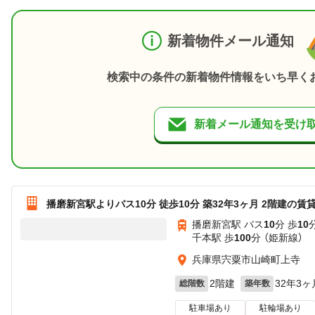
新着物件メール通知
検索中の条件の新着物件情報をいち早く
新着メール通知を受け
播磨新宮駅よりバス10分 徒歩10分 築32年3ヶ月 2階建の賃
播磨新宮駅 バス
10
分 歩
10
千本駅 歩
100
分 （姫新線）
兵庫県宍粟市山崎町上寺
2階建
32年3ヶ
総階数
築年数
駐車場あり
駐輪場あり