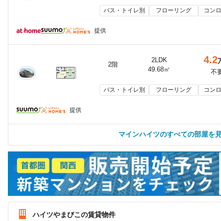
バス・トイレ別
フローリング
コンロ
提供
4.2
2LDK
2階
49.68㎡
不
バス・トイレ別
フローリング
コンロ
提供
マインハイツのすべての部屋を
ハイツやまびこの賃貸物件