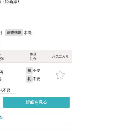
分 （姫新線）
月
木造
建物構造
料
敷金
お気に入り
費等
礼金
不要
敷
円
不要
要
礼
人不要
詳細を見る
る