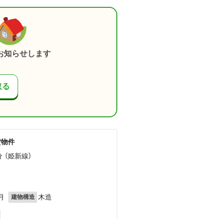
お知らせします
取る
貸物件
分 （姫新線）
月
木造
建物構造