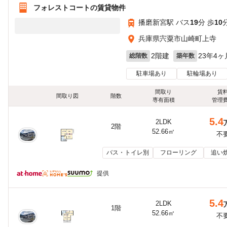
フォレストコートの賃貸物件
播磨新宮駅 バス
19
分 歩
10
兵庫県宍粟市山崎町上寺
2階建
23年4ヶ
総階数
築年数
駐車場あり
駐輪場あり
間取り
賃
間取り図
階数
専有面積
管理
5.4
2LDK
2階
52.66㎡
不
バス・トイレ別
フローリング
追い
提供
5.4
2LDK
1階
52.66㎡
不