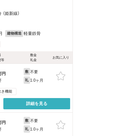
分 （姫新線）
月
軽量鉄骨
建物構造
料
敷金
お気に入り
費等
礼金
不要
敷
万円
1.0ヶ月
要
礼
炊き機能
詳細を見る
不要
敷
万円
1.0ヶ月
要
礼