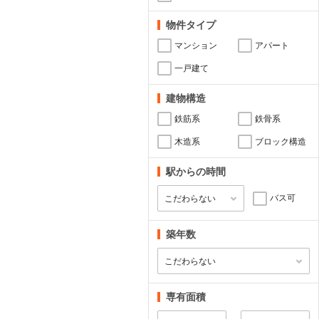
物件タイプ
マンション
アパート
一戸建て
建物構造
鉄筋系
鉄骨系
木造系
ブロック構造
駅からの時間
バス可
築年数
専有面積