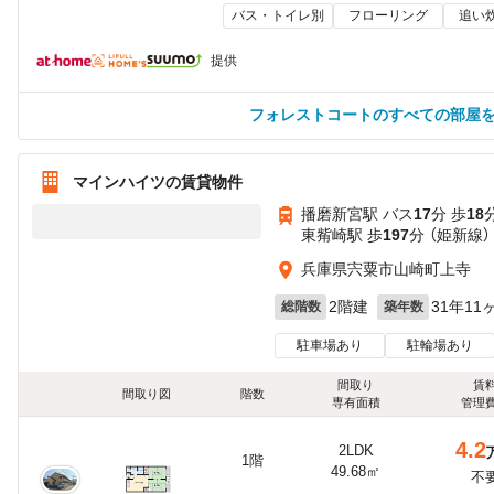
バス・トイレ別
フローリング
追い
提供
フォレストコートのすべての部屋
マインハイツの賃貸物件
播磨新宮駅 バス
17
分 歩
18
東觜崎駅 歩
197
分 （姫新線）
兵庫県宍粟市山崎町上寺
2階建
31年11
総階数
築年数
駐車場あり
駐輪場あり
間取り
賃
間取り図
階数
専有面積
管理
4.2
2LDK
1階
49.68㎡
不