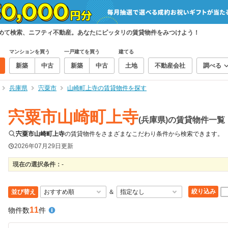
とめて検索、ニフティ不動産。あなたにピッタリの賃貸物件をみつけよう！
マンションを買う
一戸建てを買う
建てる
新築
中古
新築
中古
土地
不動産会社
調べる
兵庫県
宍粟市
山崎町上寺の賃貸物件を探す
宍粟市山崎町上寺
(兵庫県)の賃貸物件一覧
宍粟市山崎町上寺
の賃貸物件をさまざまなこだわり条件から検索できます。
2026年07月29日
更新
現在の選択条件：
-
絞り込み
並び替え
＆
11
物件数
件