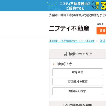
宍粟市山崎町上寺(兵庫県)の賃貸物件をま
借りる
賃貸
不動産・住宅情報のニフティ不動産
賃貸
検索中のエリア
山崎町上寺
駅を変更
市区町村を変更
地図から探す
詳細条件を編集