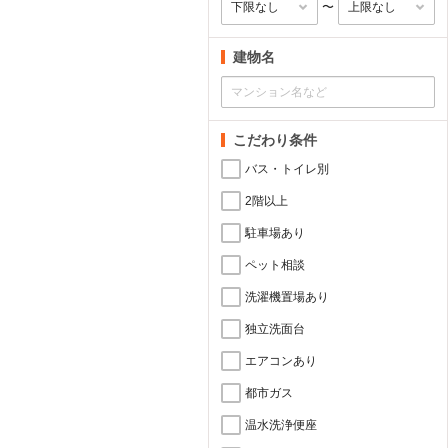
〜
建物名
こだわり条件
バス・トイレ別
2階以上
駐車場あり
ペット相談
洗濯機置場あり
独立洗面台
エアコンあり
都市ガス
温水洗浄便座