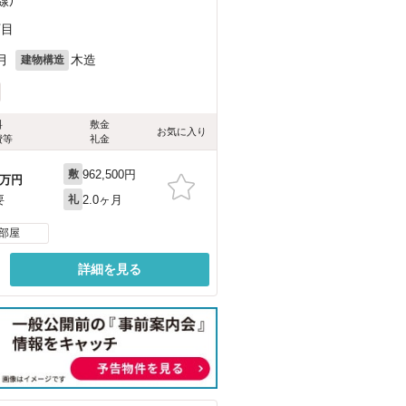
線）
丁目
月
木造
建物構造
料
敷金
お気に入り
費等
礼金
962,500円
敷
万円
2.0ヶ月
要
礼
部屋
詳細を見る