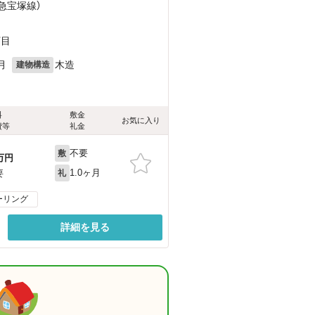
阪急宝塚線）
丁目
月
木造
建物構造
料
敷金
お気に入り
費等
礼金
不要
敷
万円
1.0ヶ月
要
礼
ーリング
詳細を見る