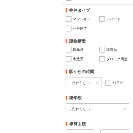
物件タイプ
マンション
アパート
一戸建て
建物構造
鉄筋系
鉄骨系
木造系
ブロック構造
駅からの時間
バス可
築年数
専有面積