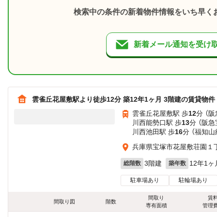
検索中の条件の新着物件情報をいち早く
新着メール通知を受け
雲雀丘花屋敷駅より徒歩12分 築12年1ヶ月 3階建の賃貸物件
雲雀丘花屋敷駅 歩
12
分 （
川西能勢口駅 歩
13
分 （阪
川西池田駅 歩
16
分 （福知山
兵庫県宝塚市花屋敷荘園１
3階建
12年1ヶ
総階数
築年数
駐車場あり
駐輪場あり
間取り
賃
間取り図
階数
専有面積
管理