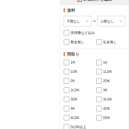
賃料
〜
管理費など込み
敷金無し
礼金無し
間取り
1R
1K
1DK
1LDK
2K
2DK
2LDK
3K
3DK
3LDK
4K
4DK
4LDK
5DK
5LDK以上