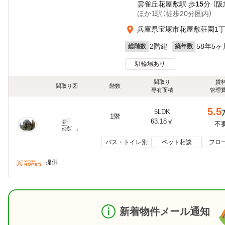
雲雀丘花屋敷駅 歩
15
分 （
ほか1駅（徒歩20分圏内）
兵庫県宝塚市花屋敷荘園1
2階建
58年5ヶ
総階数
築年数
駐輪場あり
間取り
賃
間取り図
階数
専有面積
管理
5.5
5LDK
1階
63.18㎡
不
バス・トイレ別
ペット相談
フロ
提供
新着物件メール通知