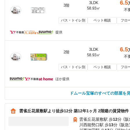
6.5
3LDK
3階
58.93㎡
不
バス・トイレ別
ペット相談
フロ
提供
6.5
3LDK
2階
58.93㎡
不
バス・トイレ別
ペット相談
フロ
ほか提供
ドムール宝塚のすべての部屋を
雲雀丘花屋敷駅より徒歩12分 築12年1ヶ月 2階建の賃貸物件
雲雀丘花屋敷駅 歩
12
分 （
川西能勢口駅 歩
13
分 （阪