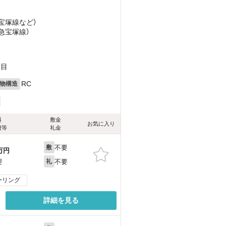
急宝塚線
など
）
阪急宝塚線）
丁目
RC
物構造
料
敷金
お気に入り
費等
礼金
不要
敷
万円
不要
要
礼
ーリング
詳細を見る