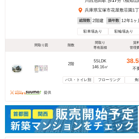
川西池田駅 歩
17
分 （福知山
兵庫県宝塚市花屋敷荘園1
2階建
12年1ヶ
総階数
築年数
駐車場あり
駐輪場あり
間取り
賃
間取り図
階数
専有面積
管理
38.5
5SLDK
2階
146.16㎡
不
バス・トイレ別
フローリング
角
提供