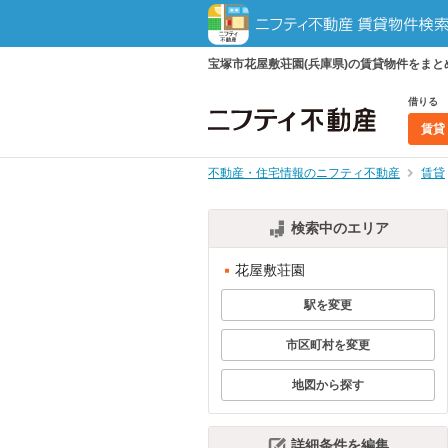
宝塚市花屋敷荘園(兵庫県)の賃貸物件をま
借りる
賃貸
不動産・住宅情報のニフティ不動産
賃貸
検索中のエリア
花屋敷荘園
駅を変更
市区町村を変更
地図から探す
詳細条件を編集