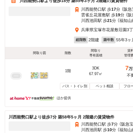
川西能勢口駅より徒歩18分 築55年3ヶ月 2階建の賃貸物件
川西能勢口駅 歩
17
分 （阪
雲雀丘花屋敷駅 歩
19
分 （
川西池田駅 歩
21
分 （福知山
兵庫県宝塚市花屋敷荘園3
2階建
55年3ヶ
総階数
築年数
間取り
賃
間取り図
階数
専有面積
管理
7
3DK
万
1階
67.97㎡
不
バス・トイレ別
ペット相談
フロ
ほか提供
川西能勢口駅より徒歩7分 築58年5ヶ月 2階建の賃貸物件
川西能勢口駅 歩
7
分 （阪急
川西池田駅 歩
10
分 （福知山