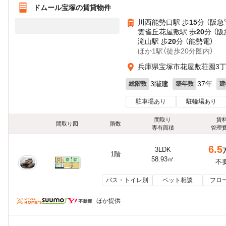
ドムール宝塚の賃貸物件
川西能勢口駅 歩
15
分 （阪
雲雀丘花屋敷駅 歩
20
分 （
滝山駅 歩
20
分 （能勢電）
ほか1駅（徒歩20分圏内）
兵庫県宝塚市花屋敷荘園3
3階建
37年
総階数
築年数
建
駐車場あり
駐輪場あり
間取り
賃
間取り図
階数
専有面積
管理
6.5
3LDK
1階
58.93㎡
不
バス・トイレ別
ペット相談
フロ
ほか提供