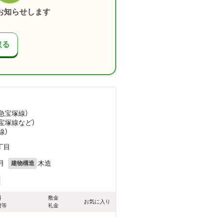
お知らせします
取る
阪急宝塚線）
急宝塚線
など
）
線）
丁目
月
木造
建物構造
料
敷金
お気に入り
費等
礼金