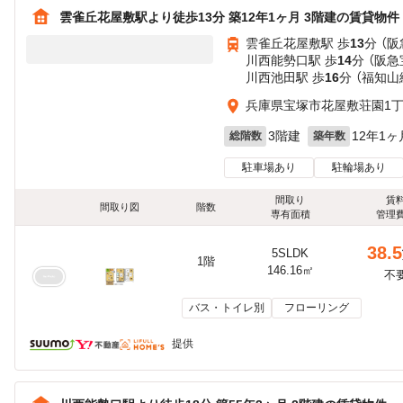
雲雀丘花屋敷駅より徒歩13分 築12年1ヶ月 3階建の賃貸物件
雲雀丘花屋敷駅 歩
13
分 （
川西能勢口駅 歩
14
分 （阪
川西池田駅 歩
16
分 （福知山
兵庫県宝塚市花屋敷荘園1
3階建
12年1ヶ
総階数
築年数
駐車場あり
駐輪場あり
間取り
賃
間取り図
階数
専有面積
管理
38.5
5SLDK
1階
146.16㎡
不
バス・トイレ別
フローリング
提供