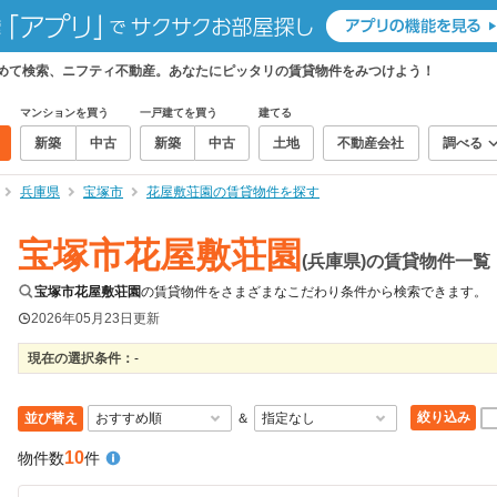
とめて検索、ニフティ不動産。あなたにピッタリの賃貸物件をみつけよう！
マンションを買う
一戸建てを買う
建てる
新築
中古
新築
中古
土地
不動産会社
調べる
兵庫県
宝塚市
花屋敷荘園の賃貸物件を探す
宝塚市花屋敷荘園
(兵庫県)の賃貸物件一覧
宝塚市花屋敷荘園
の賃貸物件をさまざまなこだわり条件から検索できます。
2026年05月23日
更新
現在の選択条件：
-
絞り込み
並び替え
＆
10
物件数
件