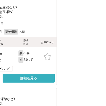
急宝塚線
など
）
阪急宝塚線）
線）
丁目
月
木造
建物構造
料
敷金
お気に入り
費等
礼金
不要
敷
円
2.0ヶ月
要
礼
ーリング
詳細を見る
宝塚線
など
）
線）