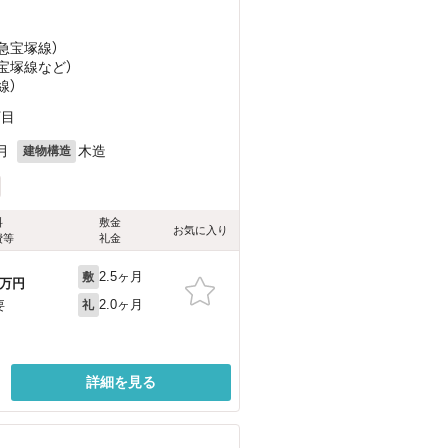
阪急宝塚線）
急宝塚線
など
）
線）
丁目
月
木造
建物構造
料
敷金
お気に入り
費等
礼金
2.5ヶ月
敷
万円
2.0ヶ月
要
礼
詳細を見る