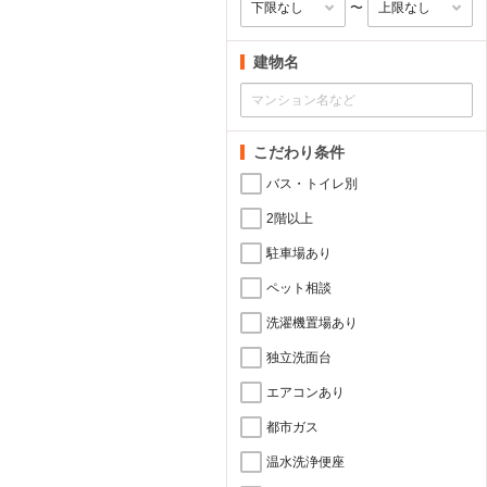
〜
建物名
こだわり条件
バス・トイレ別
2階以上
駐車場あり
ペット相談
洗濯機置場あり
独立洗面台
エアコンあり
都市ガス
温水洗浄便座