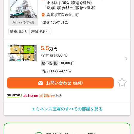
小林駅 歩
30
分 （阪急今津線）
逆瀬川駅 歩
33
分 （阪急今津線）
兵庫県宝塚市金井町
4階建 / 35年 / RC
すべての写真
駐車場あり
駐輪場あり
5.5
万円
（管理費3,000円）
不要
100,000円
敷
礼
3階 / 2DK / 44.55㎡
お問い合わせ
（無料）
提供
エミネンス宝塚のすべての部屋を見る