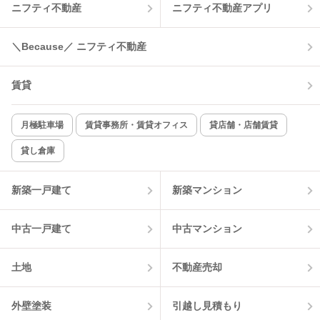
ニフティ不動産
ニフティ不動産アプリ
温水洗浄便座
オートロック
コンロ2口以上
追焚き機能
＼Because／ ニフティ不動産
TV付インターホン
角部屋
賃貸
新着のみ
インターネット無料
月極駐車場
賃貸事務所・賃貸オフィス
貸店舗・店舗賃貸
貸し倉庫
該当件数:
物件一覧に反映
1
件
新築一戸建て
新築マンション
中古一戸建て
中古マンション
土地
不動産売却
外壁塗装
引越し見積もり