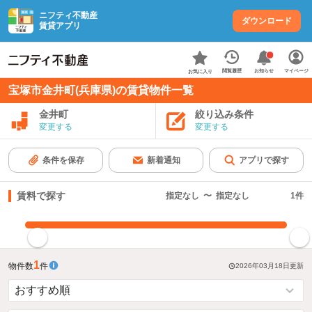
ニフティ不動産
ダウンロード
賃貸アプリ
お知らせ
閲覧履歴
マイページ
お気に入り
宝塚市金井町(兵庫県)の賃貸物件一覧
金井町
絞り込み条件
変更する
変更する
条件を保存
新着通知
アプリで探す
賃料で探す
指定なし
〜
指定なし
1
件
指定した賃料で絞り込む
1
物件数
件
2026年03月18日
更新