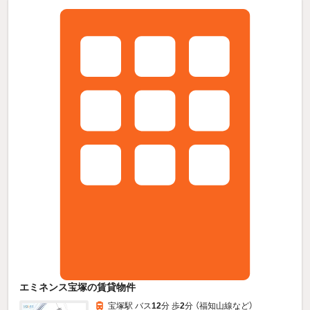
エミネンス宝塚の賃貸物件
宝塚駅 バス
12
分 歩
2
分 （福知山線
など
）