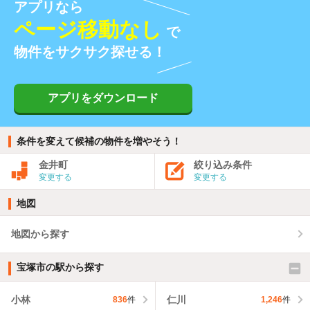
アプリなら
ページ移動なし
で
物件をサクサク探せる！
アプリをダウンロード
条件を変えて候補の物件を増やそう！
金井町
絞り込み条件
変更する
変更する
地図
地図から探す
宝塚市の駅から探す
小林
仁川
836
件
1,246
件