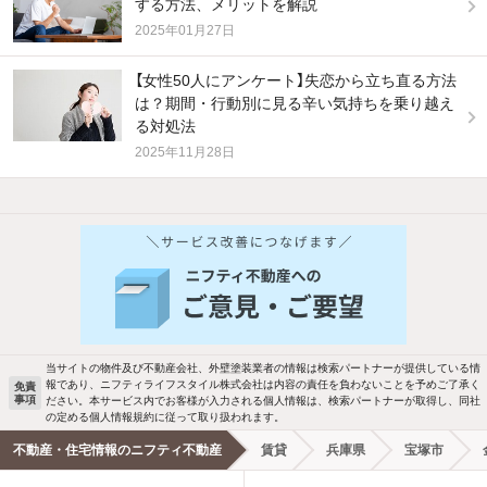
する方法、メリットを解説
2025年01月27日
【女性50人にアンケート】失恋から立ち直る方法
は？期間・行動別に見る辛い気持ちを乗り越え
る対処法
2025年11月28日
他の人はこんな条件で絞り込んでいます！
人気のこだわり条件
バス・トイレ別
2階以上
駐車場あり
ペット相談
当サイトの物件及び不動産会社、外壁塗装業者の情報は検索パートナーが提供している情
報であり、ニフティライフスタイル株式会社は内容の責任を負わないことを予めご了承く
免責
洗濯機置場あり
独立洗面台
事項
ださい。本サービス内でお客様が入力される個人情報は、検索パートナーが取得し、同社
の定める個人情報規約に従って取り扱われます。
エアコンあり
都市ガス
不動産・住宅情報のニフティ不動産
賃貸
兵庫県
宝塚市