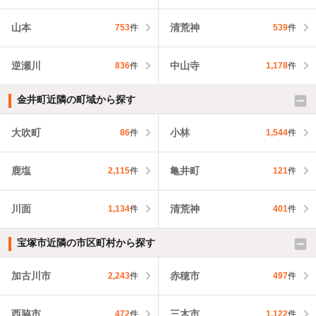
山本
清荒神
753
件
539
件
逆瀬川
中山寺
836
件
1,178
件
金井町近隣の町域から探す
大吹町
小林
86
件
1,544
件
鹿塩
亀井町
2,115
件
121
件
川面
清荒神
1,134
件
401
件
宝塚市近隣の市区町村から探す
加古川市
赤穂市
2,243
件
497
件
西脇市
三木市
472
件
1,122
件