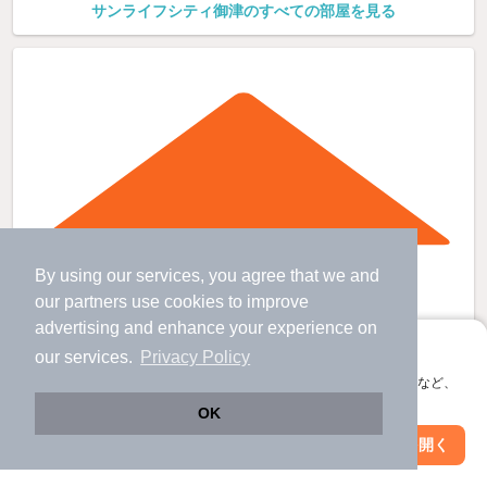
サンライフシティ御津のすべての部屋を見る
By using our services, you agree that we and
our
partners
use cookies to improve
advertising and enhance your experience on
アプリに切り替えて、サクサクお部屋探し
our services.
Privacy Policy
会員登録なしですぐ使える。マップ検索やお気に入り保存など、
アプリ限定の便利な機能が使えます！
OK
Web版で続行
アプリを開く
市区町村を変更
絞り込み条件を変更