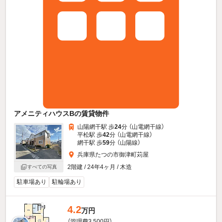
アメニティハウスBの賃貸物件
山陽網干駅 歩
24
分 （山電網干線）
平松駅 歩
42
分 （山電網干線）
網干駅 歩
59
分 （山陽線）
兵庫県たつの市御津町苅屋
2階建 / 24年4ヶ月 / 木造
すべての写真
駐車場あり
駐輪場あり
4.2
万円
（管理費3,500円）