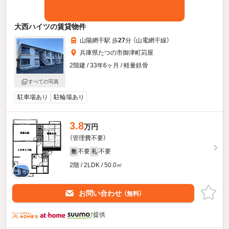
大西ハイツの賃貸物件
山陽網干駅 歩
27
分 （山電網干線）
兵庫県たつの市御津町苅屋
2階建 / 33年6ヶ月 / 軽量鉄骨
すべての写真
駐車場あり
駐輪場あり
3.8
万円
（管理費不要）
不要
不要
敷
礼
2階 / 2LDK / 50.0㎡
お問い合わせ
（無料）
提供