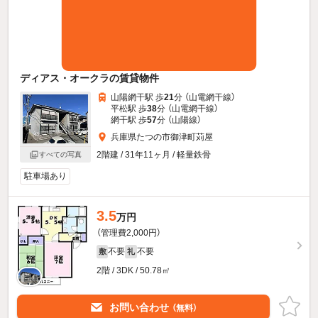
ディアス・オークラの賃貸物件
山陽網干駅 歩
21
分 （山電網干線）
平松駅 歩
38
分 （山電網干線）
網干駅 歩
57
分 （山陽線）
兵庫県たつの市御津町苅屋
2階建 / 31年11ヶ月 / 軽量鉄骨
すべての写真
駐車場あり
3.5
万円
（管理費2,000円）
不要
不要
敷
礼
2階 / 3DK / 50.78㎡
お問い合わせ
（無料）