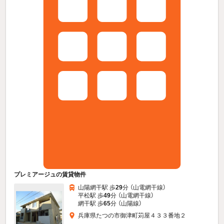
プレミアージュの賃貸物件
山陽網干駅 歩
29
分 （山電網干線）
平松駅 歩
49
分 （山電網干線）
網干駅 歩
65
分 （山陽線）
兵庫県たつの市御津町苅屋４３３番地２