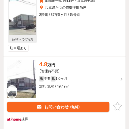
山陽網干駅 歩
32
分 （山電網干線）
兵庫県たつの市御津町苅屋
2階建 / 37年5ヶ月 / 鉄骨造
すべての写真
駐車場あり
4.8
万円
（管理費不要）
不要
1.0ヶ月
敷
礼
2階 / 3DK / 49.49㎡
お問い合わせ
（無料）
提供