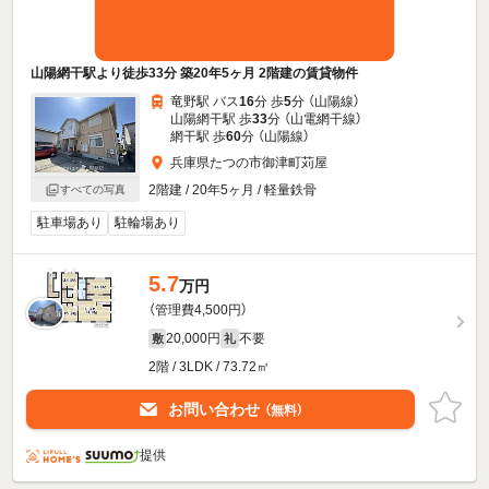
山陽網干駅より徒歩33分 築20年5ヶ月 2階建の賃貸物件
竜野駅 バス
16
分 歩
5
分 （山陽線）
山陽網干駅 歩
33
分 （山電網干線）
網干駅 歩
60
分 （山陽線）
兵庫県たつの市御津町苅屋
2階建 / 20年5ヶ月 / 軽量鉄骨
すべての写真
駐車場あり
駐輪場あり
5.7
万円
（管理費4,500円）
20,000円
不要
敷
礼
2階 / 3LDK / 73.72㎡
お問い合わせ
（無料）
提供