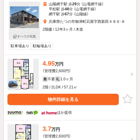
山陽網干駅 歩
29
分 （山電網干線）
平松駅 歩
48
分 （山電網干線）
網干駅 歩
67
分 （山陽線）
兵庫県たつの市御津町苅屋字西新田４８６-８
2階建 / 12年3ヶ月 / 木造
すべての写真
駐車場あり
駐輪場あり
4.95
万円
（管理費2,600円）
不要
1.0ヶ月
敷
礼
2階 / 2LDK / 57.21㎡
物件詳細を見る
ほか提供
3.7
万円
（管理費2,600円）