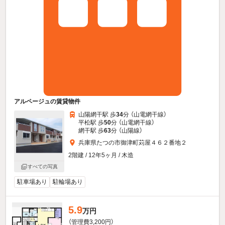
アルページュの賃貸物件
山陽網干駅 歩
34
分 （山電網干線）
平松駅 歩
50
分 （山電網干線）
網干駅 歩
63
分 （山陽線）
兵庫県たつの市御津町苅屋４６２番地２
2階建 / 12年5ヶ月 / 木造
すべての写真
駐車場あり
駐輪場あり
5.9
万円
（管理費3,200円）