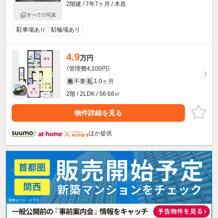
2階建 / 7年7ヶ月 / 木造
すべての写真
駐車場あり
駐輪場あり
4.9
万円
（管理費4,100円）
不要
1.0ヶ月
敷
礼
2階 / 2LDK / 56.68㎡
物件詳細を見る
ほか提供