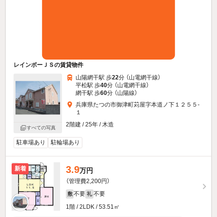
レインボーＪＳの賃貸物件
山陽網干駅 歩
22
分 （山電網干線）
平松駅 歩
40
分 （山電網干線）
網干駅 歩
60
分 （山陽線）
兵庫県たつの市御津町苅屋字本道ノ下１２５５-
１
2階建 / 25年 / 木造
すべての写真
駐車場あり
駐輪場あり
3.9
新着
万円
（管理費2,200円）
不要
不要
敷
礼
1階 / 2LDK / 53.51㎡