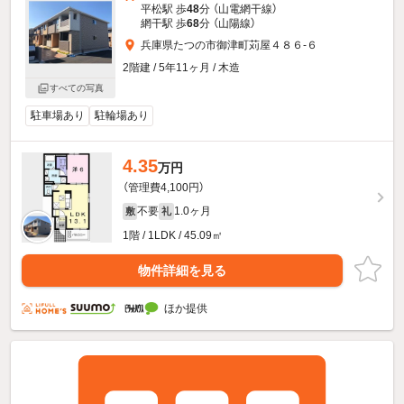
平松駅 歩
48
分 （山電網干線）
網干駅 歩
68
分 （山陽線）
兵庫県たつの市御津町苅屋４８６-６
2階建 / 5年11ヶ月 / 木造
すべての写真
駐車場あり
駐輪場あり
4.35
万円
（管理費4,100円）
不要
1.0ヶ月
敷
礼
1階 / 1LDK / 45.09㎡
物件詳細を見る
ほか提供