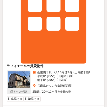
ラフィエールの賃貸物件
山陽網干駅 バス
10
分 歩
8
分 （山電網干線）
平松駅 歩
55
分 （山電網干線）
網干駅 歩
65
分 （山陽線）
兵庫県たつの市御津町苅屋
2階建 / 20年11ヶ月 / 軽量鉄骨
すべての写真
駐車場あり
駐輪場あり