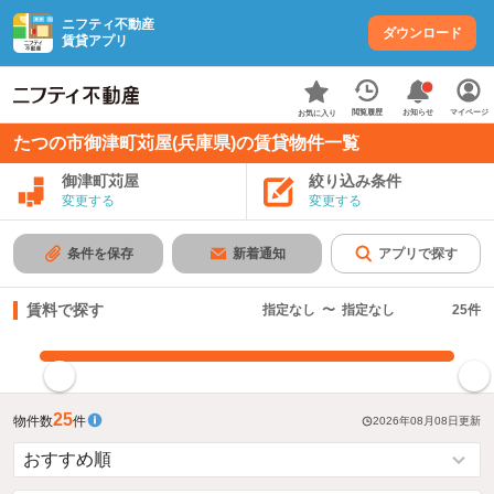
ニフティ不動産
ダウンロード
賃貸アプリ
お知らせ
閲覧履歴
マイページ
お気に入り
たつの市御津町苅屋(兵庫県)の賃貸物件一覧
御津町苅屋
絞り込み条件
変更する
変更する
条件を保存
新着通知
アプリで探す
賃料で探す
指定なし
〜
指定なし
25
件
指定した賃料で絞り込む
25
物件数
件
2026年08月08日
更新