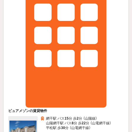
ピュアメゾンの賃貸物件
網干駅 バス
15
分 歩
2
分 （山陽線）
山陽網干駅 バス
8
分 歩
22
分 （山電網干線）
平松駅 歩
30
分 （山電網干線）