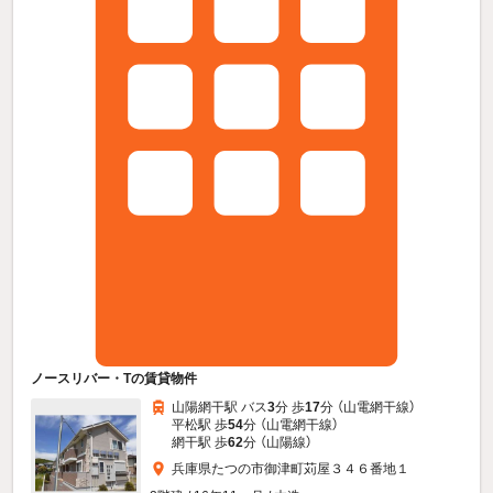
ノースリバー・Tの賃貸物件
山陽網干駅 バス
3
分 歩
17
分 （山電網干線）
平松駅 歩
54
分 （山電網干線）
網干駅 歩
62
分 （山陽線）
兵庫県たつの市御津町苅屋３４６番地１