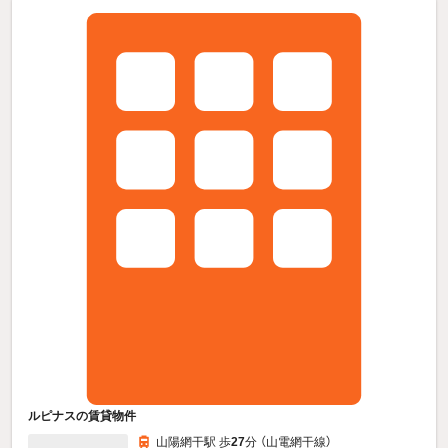
ルピナスの賃貸物件
山陽網干駅 歩
27
分 （山電網干線）