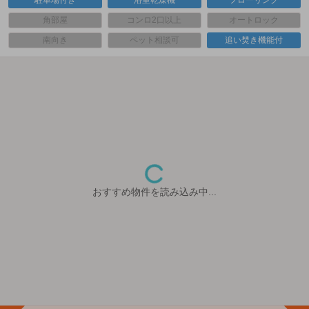
駐車場付き
浴室乾燥機
フローリング
角部屋
コンロ2口以上
オートロック
南向き
ペット相談可
追い焚き機能付
おすすめ物件を読み込み中...