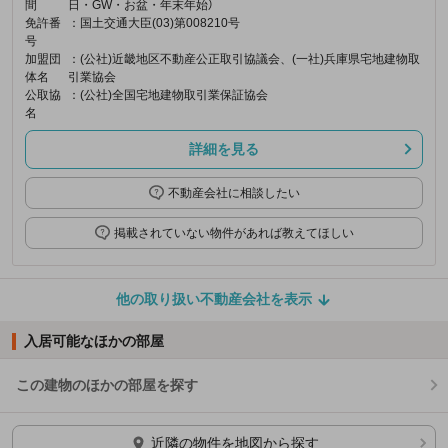
間
日・GW・お盆・年末年始）
免許番
：国土交通大臣(03)第008210号
号
加盟団
：(公社)近畿地区不動産公正取引協議会、(一社)兵庫県宅地建物取
体名
引業協会
公取協
：(公社)全国宅地建物取引業保証協会
名
詳細を見る
不動産会社に相談したい
掲載されていない物件があれば教えてほしい
他の取り扱い不動産会社を表示
入居可能なほかの部屋
この建物のほかの部屋を探す
ほかの部屋を検索中…
近隣の物件を地図から探す