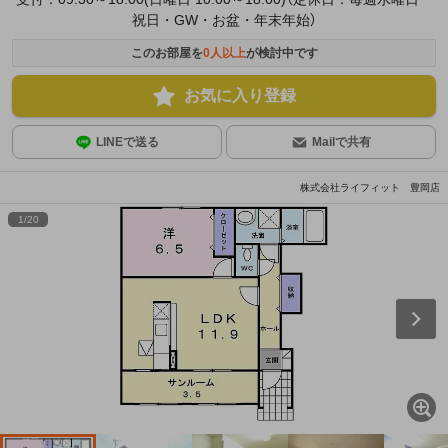
祝日・GW・お盆・年末年始）
このお部屋を
0
人以上
が検討中です
お気に入り登録
LINEで送る
Mailで共有
株式会社ライフィット 豊岡店
1
/
20