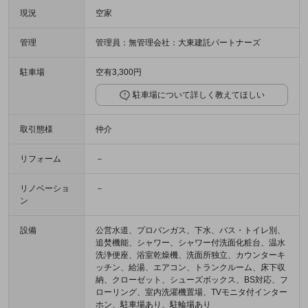
現況
空家
管理
管理員：無管理会社：大東建託パートナーズ
駐車場
空有3,300円
駐車場について詳しく教えてほしい
取引態様
仲介
リフォーム
－
リノベーショ
－
ン
設備
公営水道、プロパンガス、下水、バス・トイレ別、
追焚機能、シャワー、シャワー付洗面化粧台、温水
洗浄便座、浴室乾燥機、洗面所独立、カウンターキ
ッチン、給湯、エアコン、トランクルーム、床下収
納、クローゼット、シューズボックス、BS対応、フ
ローリング、室内洗濯機置場、TVモニタ付インター
ホン、駐車場あり、駐輪場あり