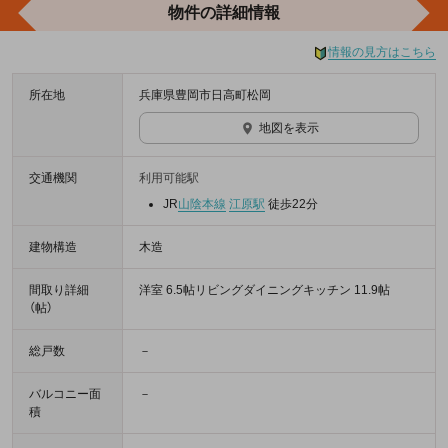
物件の詳細情報
情報の見方はこちら
所在地
兵庫県豊岡市日高町松岡
地図を表示
交通機関
利用可能駅
JR
山陰本線
江原駅
徒歩22分
建物構造
木造
間取り詳細
洋室 6.5帖リビングダイニングキッチン 11.9帖
（帖）
総戸数
－
バルコニー面
－
積