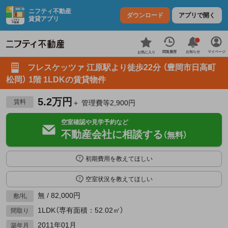
ニフティ不動産
ダウンロード
アプリで開く
賃貸アプリ
お知らせ
閲覧履歴
マイページ
お気に入り
フレスケッツァ 江原駅より徒歩22分 （豊岡市日高町
松岡） 1階 1LDKの賃貸物件
5.2万円
賃料
＋ 管理費等2,900円
空室確認や見学予約など
不動産会社に相談する
（無料）
初期費用を教えてほしい
空室状況を教えてほしい
無 / 82,000円
敷/礼
1LDK（専有面積：52.02㎡）
間取り
2011年01月
築年月