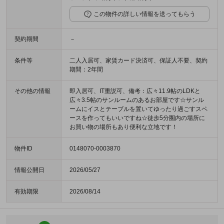
この物件の詳しい情報を送ってもらう
契約期間
－
条件等
二人入居可、家賃カード決済可、保証人不要、契約
期間：2年間
その他の情報
即入居可、IT重説可、備考：広々11.9帖のLDKと
広々3.5帖のサンルームのあるお部屋です☆サンル
ームにイスとテーブルを置いてゆったり過ごすスペ
ースを作ってもいいですね☆徒歩5分圏内の場所に
お買い物の場所もあり便利な立地です！
物件ID
0148070-0003870
情報公開日
2026/05/27
有効期限
2026/08/14