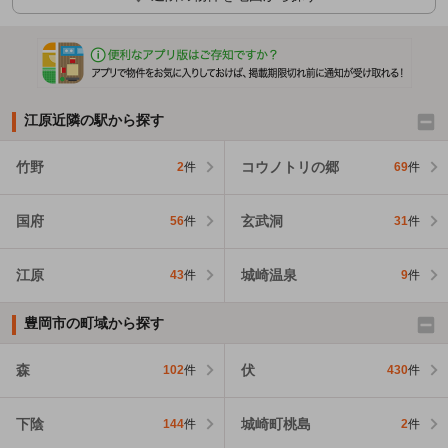
江原近隣の駅から探す
竹野
コウノトリの郷
2
件
69
件
国府
玄武洞
56
件
31
件
江原
城崎温泉
43
件
9
件
豊岡市の町域から探す
森
伏
102
件
430
件
下陰
城崎町桃島
144
件
2
件