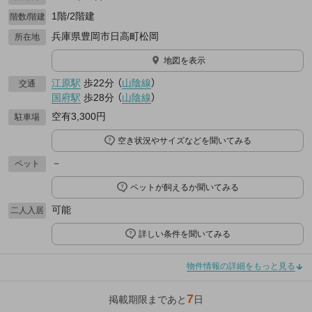
1階/2階建
階数/階建
兵庫県豊岡市日高町松岡
所在地
地図を表示
江原駅
歩22分
（
山陰線
）
交通
国府駅
歩28分
（
山陰線
）
空有3,300円
駐車場
空き状況やサイズなどを聞いてみる
－
ペット
ペットが飼えるか聞いてみる
可能
二人入居
詳しい条件を聞いてみる
物件情報の詳細をもっと見る
7
掲載期限まであと
日