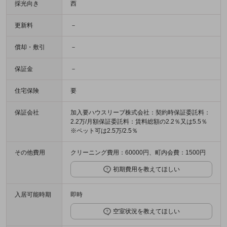
採光向き
西
更新料
－
償却・敷引
－
保証金
－
住宅保険
要
保証会社
加入要ハウスリーブ株式会社：契約時保証委託料：
2.2万/月額保証委託料：賃料総額の2.2％又は5.5％
※ペット可は2.5万/2.5％
その他費用
クリーニング費用：60000円、町内会費：1500円
初期費用を教えてほしい
入居可能時期
即時
空室状況を教えてほしい