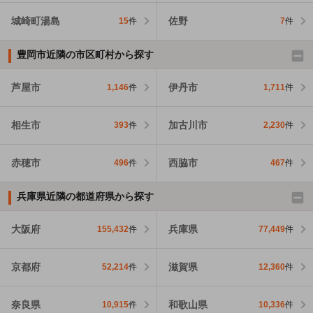
城崎町湯島
佐野
15
件
7
件
豊岡市近隣の市区町村から探す
芦屋市
伊丹市
1,146
件
1,711
件
相生市
加古川市
393
件
2,230
件
赤穂市
西脇市
496
件
467
件
兵庫県近隣の都道府県から探す
大阪府
兵庫県
155,432
件
77,449
件
京都府
滋賀県
52,214
件
12,360
件
奈良県
和歌山県
10,915
件
10,336
件