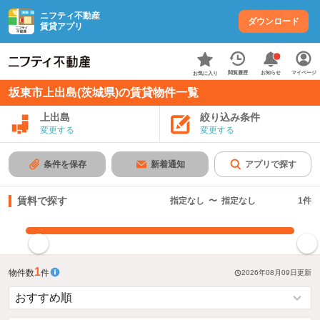
ニフティ不動産
ダウンロード
賃貸アプリ
お知らせ
閲覧履歴
マイページ
お気に入り
坂東市上出島(茨城県)の賃貸物件一覧
上出島
絞り込み条件
変更する
変更する
条件を保存
新着通知
アプリで探す
賃料で探す
指定なし
〜
指定なし
1
件
指定した賃料で絞り込む
1
物件数
件
2026年08月09日
更新