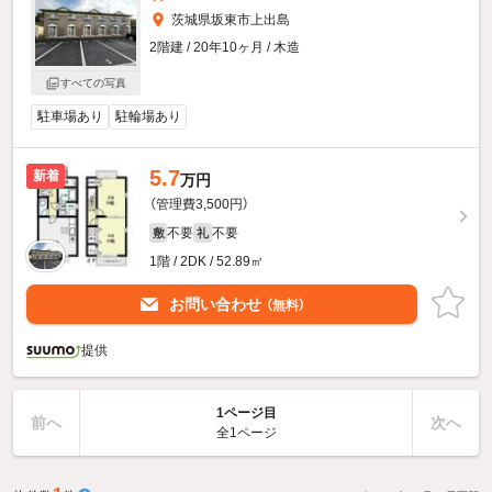
茨城県坂東市上出島
2階建 / 20年10ヶ月 / 木造
すべての写真
駐車場あり
駐輪場あり
5.7
新着
万円
（管理費3,500円）
不要
不要
敷
礼
1階 / 2DK / 52.89㎡
お問い合わせ
（無料）
提供
1ページ目
前へ
次へ
全1ページ