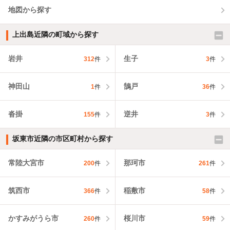
地図から探す
上出島近隣の町域から探す
岩井
生子
312
件
3
件
神田山
鵠戸
1
件
36
件
沓掛
逆井
155
件
3
件
坂東市近隣の市区町村から探す
常陸大宮市
那珂市
200
件
261
件
筑西市
稲敷市
366
件
58
件
かすみがうら市
桜川市
260
件
59
件