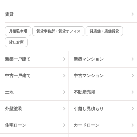
TV付インターホン
角部屋
賃貸
新着のみ
インターネット無料
月極駐車場
賃貸事務所・賃貸オフィス
貸店舗・店舗賃貸
貸し倉庫
該当件数:
物件一覧に反映
1
件
新築一戸建て
新築マンション
中古一戸建て
中古マンション
土地
不動産売却
外壁塗装
引越し見積もり
住宅ローン
カードローン