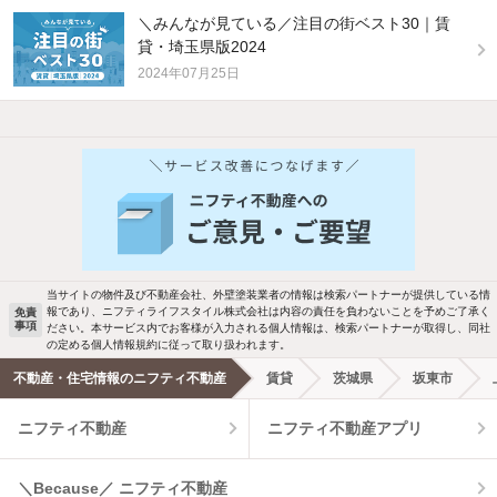
＼みんなが見ている／注目の街ベスト30｜賃
貸・埼玉県版2024
2024年07月25日
他の人はこんな条件で絞り込んでいます！
人気のこだわり条件
新着物件メール通知
バス・トイレ別
2階以上
検索中の条件の新着物件情報をいち早く
駐車場あり
ペット相談
お知らせします
当サイトの物件及び不動産会社、外壁塗装業者の情報は検索パートナーが提供している情
報であり、ニフティライフスタイル株式会社は内容の責任を負わないことを予めご了承く
免責
洗濯機置場あり
独立洗面台
事項
ださい。本サービス内でお客様が入力される個人情報は、検索パートナーが取得し、同社
新着メール通知を受け取る
の定める個人情報規約に従って取り扱われます。
エアコンあり
都市ガス
不動産・住宅情報のニフティ不動産
賃貸
茨城県
坂東市
ニフティ不動産
ニフティ不動産アプリ
温水洗浄便座
オートロック
コンロ2口以上
追焚き機能
＼Because／ ニフティ不動産