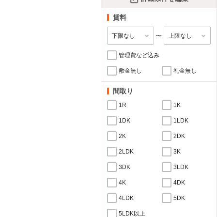
賃料
〜
管理費など込み
敷金無し
礼金無し
間取り
1R
1K
1DK
1LDK
2K
2DK
2LDK
3K
3DK
3LDK
4K
4DK
4LDK
5DK
5LDK以上