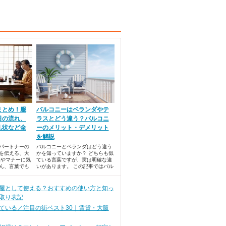
まとめ！服
バルコニーはベランダやテ
日の流れ、
ラスとどう違う？バルコニ
礼状など全
ーのメリット・デメリット
を解説
パートナーの
バルコニーとベランダはどう違う
を伝える、大
かを知っていますか？ どちらも似
装やマナーに気
ている言葉ですが、実は明確な違
ん、言葉でも
いがあります。 この記事ではバル
ことをアピー
コニーとベランダの違いを解説し
 また、自分の
たあと、メリット・デメリットに
介する場合に
ついてもお伝えします。
屋として使える？おすすめの使い方と知っ
てあたたかく
取り表記
いところで
ている／注目の街ベスト30｜賃貸・大阪