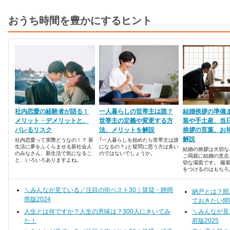
おうち時間を豊かにするヒント
社内恋愛の経験者が語る！
一人暮らしの世帯主は誰？
結婚挨拶の準備
メリット・デメリットと、
世帯主の定義や変更する方
装や手土産、当
バレるリスク
法、メリットを解説
挨拶の言葉、お
解説
社内恋愛って実際どうなの！？ 新
「一人暮らしを始めたら世帯主は誰
生活に夢をふくらませる新社会人
になるの？」と疑問に思う方は多い
結婚の挨拶は大切な
のみなさん、新生活で気になるこ
のではないでしょうか。
ご両親に結婚の意志
と、いろいろありますよね。
切な場面です。 服
をつけるのはもちろ
真剣に交際している
ルしたいですよね。
＼みんなが見ている／注目の街ベスト30｜賃貸・静岡
親に将来の伴侶を紹
納戸とは？部
も、新しい家族とし
県版2024
ておきたい間
迎え入れてもらいた
す。
人生とは何ですか？人生の意味は？300人にきいてみ
＼みんなが見
た！
府版2025