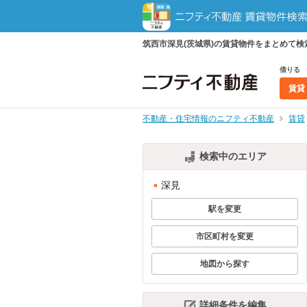
筑西市深見(茨城県)の賃貸物件をまとめて
借りる
賃貸
不動産・住宅情報のニフティ不動産
賃貸
検索中のエリア
深見
駅を変更
市区町村を変更
地図から探す
詳細条件を編集