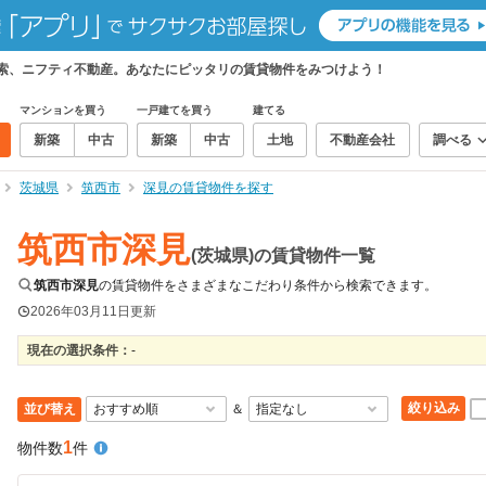
検索、ニフティ不動産。あなたにピッタリの賃貸物件をみつけよう！
マンションを買う
一戸建てを買う
建てる
新築
中古
新築
中古
土地
不動産会社
調べる
茨城県
筑西市
深見の賃貸物件を探す
筑西市深見
(茨城県)の賃貸物件一覧
筑西市深見
の賃貸物件をさまざまなこだわり条件から検索できます。
2026年03月11日
更新
現在の選択条件：
-
絞り込み
並び替え
＆
1
物件数
件