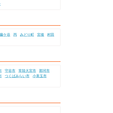
子
藤ケ谷
丙
みどり町
宮後
村田
市
守谷市
常陸大宮市
那珂市
市
つくばみらい市
小美玉市