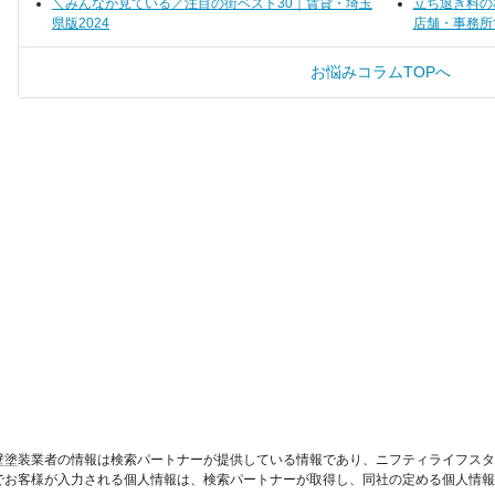
＼みんなが見ている／注目の街ベスト30｜賃貸・埼玉
立ち退き料の
県版2024
店舗・事務所
お悩みコラムTOPへ
壁塗装業者の情報は検索パートナーが提供している情報であり、ニフティライフスタ
でお客様が入力される個人情報は、検索パートナーが取得し、同社の定める個人情報