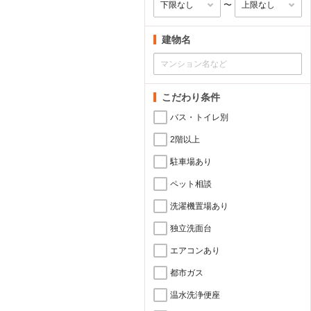
〜
建物名
こだわり条件
バス・トイレ別
2階以上
駐車場あり
ペット相談
洗濯機置場あり
独立洗面台
エアコンあり
都市ガス
温水洗浄便座