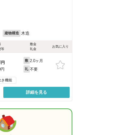
月
木造
建物構造
料
敷金
お気に入り
費等
礼金
2.0ヶ月
敷
万円
不要
0円
礼
炊き機能
詳細を見る