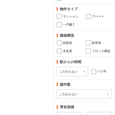
物件タイプ
マンション
アパート
一戸建て
建物構造
鉄筋系
鉄骨系
木造系
ブロック構造
駅からの時間
バス可
築年数
専有面積