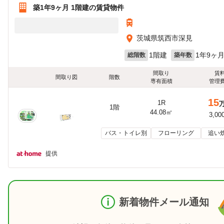
築1年9ヶ月 1階建の賃貸物件
茨城県筑西市深見
1階建
1年9ヶ
総階数
築年数
間取り
賃
間取り図
階数
専有面積
管理
15
1R
1階
44.08㎡
3,00
バス・トイレ別
フローリング
追い
提供
新着物件メール通知