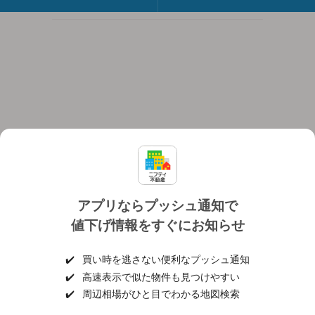
アプリならプッシュ通知で
値下げ情報をすぐにお知らせ
対応機種
個人情報保護ポリシー
利用規約
運営会社
✔️
買い時を逃さない便利なプッシュ通知
ヘルプ・お問い合わせ
採用情報
✔️
高速表示で似た物件も見つけやすい
✔️
周辺相場がひと目でわかる地図検索