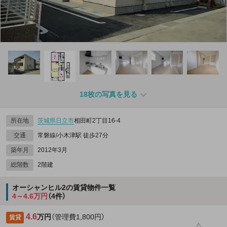
18枚の写真を見る
所在地
茨城県
日立市
相田町2丁目16-4
交通
常磐線/小木津駅 徒歩27分
築年月
2012年3月
総階数
2階建
オーシャンヒル2の賃貸物件一覧
4～4.6万円
（4件）
4.6
万円
（管理費1,800円）
賃貸