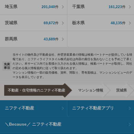
埼玉県
千葉県
201,040
件
161,223
件
茨城県
栃木県
69,672
件
48,135
件
群馬県
43,689
件
当サイトの物件及び不動産会社、外壁塗装業者の情報は検索パートナーが提供している情
報であり、ニフティライフスタイル株式会社は内容の責任を負わないことを予めご了承く
ださい。本サービス内でお客様が入力される個人情報は、検索パートナーが取得し、同社
免責
事項
の定める個人情報規約に従って取り扱われます。
マンション情報の一部の販売価格、賃料、間取り、専有面積は、マンションレビューのデ
ータを表示しています。
不動産・住宅情報のニフティ不動産
マンション情報
茨城県
ニフティ不動産
ニフティ不動産アプリ
＼Because／ ニフティ不動産