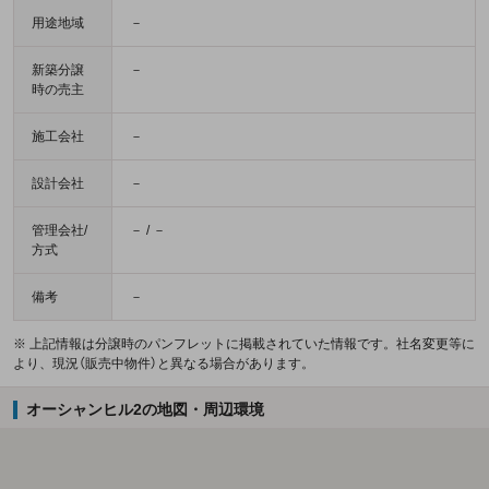
用途地域
－
新築分譲
－
時の売主
施工会社
－
設計会社
－
管理会社/
－ / －
方式
備考
－
※ 上記情報は分譲時のパンフレットに掲載されていた情報です。社名変更等に
より、現況（販売中物件）と異なる場合があります。
オーシャンヒル2の地図・周辺環境