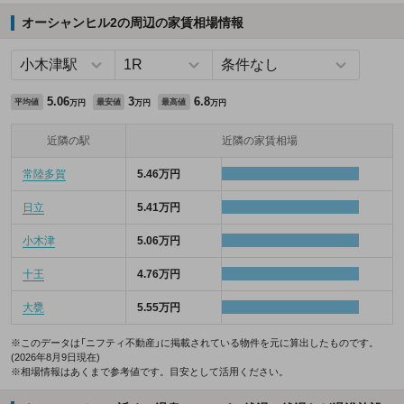
オーシャンヒル2の周辺の家賃相場情報
5.06
3
6.8
平均値
最安値
最高値
万円
万円
万円
近隣の駅
近隣の家賃相場
常陸多賀
5.46万円
日立
5.41万円
小木津
5.06万円
十王
4.76万円
大甕
5.55万円
※このデータは「ニフティ不動産」に掲載されている物件を元に算出したものです。
(2026年8月9日現在)
※相場情報はあくまで参考値です。目安として活用ください。