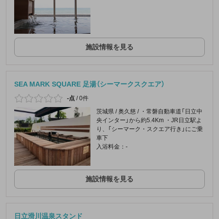
施設情報を見る
SEA MARK SQUARE 足湯（シーマークスクエア）
-点
/
0件
茨城県 / 奥久慈 / ・常磐自動車道「日立中
央インター」から約5.4Km ・JR日立駅よ
り、「シーマーク・スクエア行き」にご乗
車下
入浴料金：-
施設情報を見る
日立滑川温泉スタンド