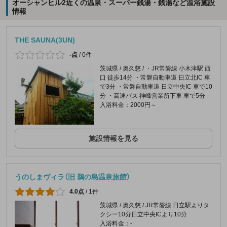
オーシャンヒル2近くの温泉・スーパー銭湯・銭湯など温浴施設
情報
THE SAUNA(3UN)
-点
/
0件
茨城県 / 奥久慈 / ・JR常磐線 小木津駅 西
口 徒歩14分 ・常磐自動車道 日立北IC 車
で3分 ・常磐自動車道 日立中央IC 車で10
分 ・高速バス 神峰営業所下車 車で5分
入浴料金：2000円～
施設情報を見る
うのしまヴィラ（旧 鵜の島温泉旅館）
4.0点
/
1件
茨城県 / 奥久慈 / JR常磐線 日立駅よりタ
クシー10分日立中央ICより10分
入浴料金：-