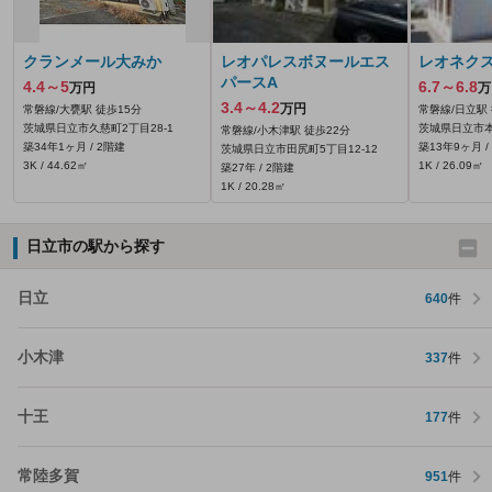
クランメール大みか
レオパレスボヌールエス
レオネク
パースA
4.4～5
6.7～6.8
万円
万
3.4～4.2
万円
常磐線/大甕駅 徒歩15分
常磐線/日立駅 
茨城県日立市久慈町2丁目28-1
茨城県日立市本
常磐線/小木津駅 徒歩22分
築34年1ヶ月 / 2階建
築13年9ヶ月 /
茨城県日立市田尻町5丁目12-12
3K / 44.62㎡
1K / 26.09㎡
築27年 / 2階建
1K / 20.28㎡
日立市の駅から探す
日立
640
件
小木津
337
件
十王
177
件
常陸多賀
951
件