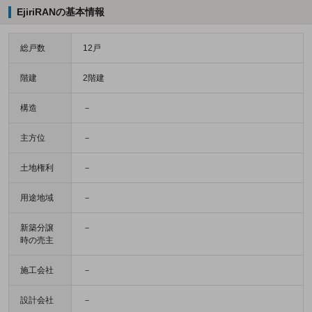
EjiriRANの基本情報
総戸数
12戸
階建
2階建
構造
－
主方位
－
土地権利
－
用途地域
－
新築分譲
－
時の売主
施工会社
－
設計会社
－