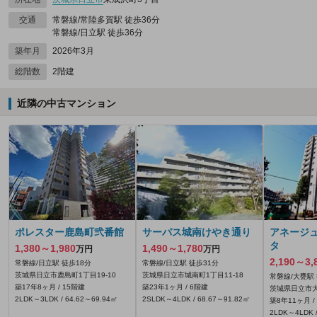
交通
常磐線/常陸多賀駅 徒歩36分
常磐線/日立駅 徒歩36分
築年月
2026年3月
総階数
2階建
近隣の中古マンション
ポレスター鹿島町弐番館
サーパス城南けやき通り
アネージ
タ
1,380～1,980
1,490～1,780
万円
万円
2,190～3,
常磐線/日立駅 徒歩18分
常磐線/日立駅 徒歩31分
茨城県日立市鹿島町1丁目19-10
茨城県日立市城南町1丁目11-18
常磐線/大甕駅
築17年8ヶ月 / 15階建
築23年1ヶ月 / 6階建
茨城県日立市大
2LDK～3LDK / 64.62～69.94㎡
2SLDK～4LDK / 68.67～91.82㎡
築8年11ヶ月 /
2LDK～4LDK /