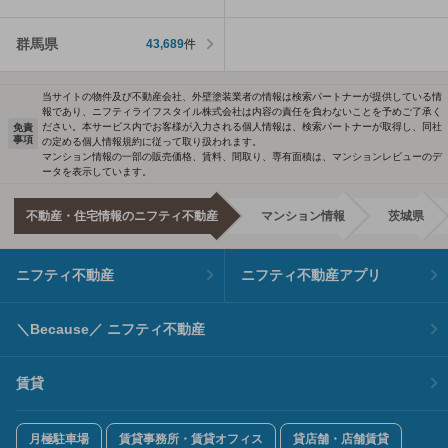
群馬県
43,689
件
当サイトの物件及び不動産会社、外壁塗装業者の情報は検索パートナーが提供している情
報であり、ニフティライフスタイル株式会社は内容の責任を負わないことを予めご了承く
ださい。本サービス内でお客様が入力される個人情報は、検索パートナーが取得し、同社
免責
事項
の定める個人情報規約に従って取り扱われます。
マンション情報の一部の販売価格、賃料、間取り、専有面積は、マンションレビューのデ
ータを表示しています。
不動産・住宅情報のニフティ不動産
マンション情報
茨城県
ニフティ不動産
ニフティ不動産アプリ
＼Because／ ニフティ不動産
賃貸
月極駐車場
賃貸事務所・賃貸オフィス
貸店舗・店舗賃貸