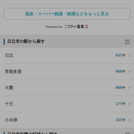
温泉・スーパー銭湯・銭湯などをもっと見る
Powered by
日立市の駅から探す
日立
637
件
常陸多賀
950
件
大甕
669
件
十王
177
件
小木津
337
件