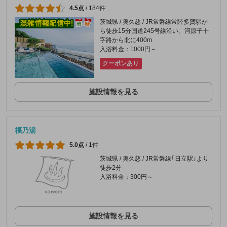
4.5点
/
184件
茨城県 / 奥久慈 / JR常磐線常陸多賀駅か
ら徒歩15分国道245号線沿い、河原子十
字路から北に400m
入浴料金：1000円～
クーポンあり
施設情報を見る
福乃湯
5.0点
/
1件
茨城県 / 奥久慈 / JR常磐線「日立駅」より
徒歩2分
入浴料金：300円～
施設情報を見る