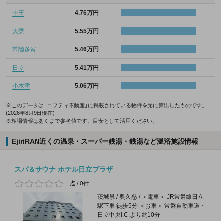
十王
4.76万円
大甕
5.55万円
常陸多賀
5.46万円
日立
5.41万円
小木津
5.06万円
※このデータは「ニフティ不動産」に掲載されている物件を元に算出したものです。
(2026年8月9日現在)
※相場情報はあくまで参考値です。目安として活用ください。
EjiriRAN近くの温泉・スーパー銭湯・銭湯など温浴施設情報
スパ＆サウナ ホテル日立プラザ
-点
/
0件
茨城県 / 奥久慈 / ＜電車＞ JR常磐線日立
駅下車 徒歩5分 ＜お車＞ 常磐自動車道・
日立中央I.C.より約10分