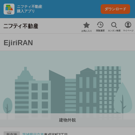
ニフティ不動産
ダウンロード
購入アプリ
カンタン検索
閲覧履歴
マイページ
お気に入り
EjiriRAN
建物外観
所在地
茨城県
日立市
東成沢町3丁目