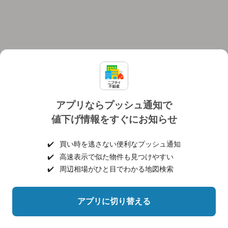
アプリならプッシュ通知で
値下げ情報をすぐにお知らせ
対応機種
個人情報保護ポリシー
利用規約
運営会社
✔️
買い時を逃さない便利なプッシュ通知
ヘルプ・お問い合わせ
採用情報
✔️
高速表示で似た物件も見つけやすい
✔️
周辺相場がひと目でわかる地図検索
アプリに切り替える
©NIFTY Lifestyle Co., Ltd.