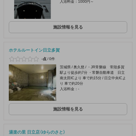
入浴料金：1000円～
施設情報を見る
ホテルルートイン日立多賀
-点
/
0件
茨城県 / 奥久慈 / ・JR常磐線 常陸多賀
駅より徒歩約7分 ・常磐自動車道 日立
南太田ICより 車で約15分 / 日立中央ICよ
り 車で約20分
入浴料金：-
施設情報を見る
湯楽の里 日立店（ゆらのさと）