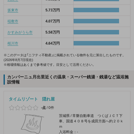
坂東市
5.73万円
稲敷市
4.07万円
かすみがうら市
5.58万円
桜川市
4.64万円
※このデータは「ニフティ不動産」に掲載されている物件を元に算出したものです。
(2026年8月7日現在)
※相場情報はあくまで参考値です。目安として活用ください。
カンパーニュ月出里近くの温泉・スーパー銭湯・銭湯など温浴施
設情報
タイムリゾート 隠れ屋
-点
/
0件
茨城県 / 常磐自動車道 つくばＪＣＴ下
車、国道４０８号を成田方面へ約２０ｋ
ｍ
入浴料金：-