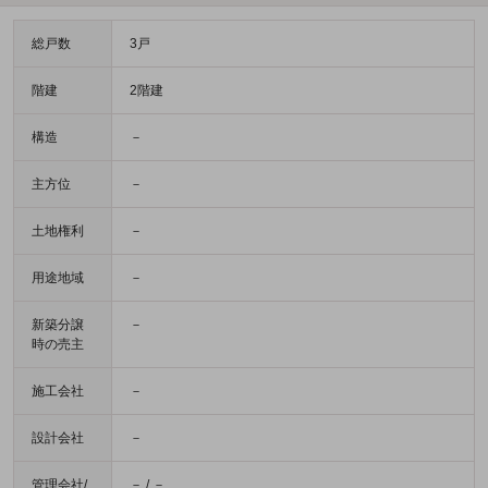
総戸数
3戸
階建
2階建
構造
－
主方位
－
土地権利
－
用途地域
－
新築分譲
－
時の売主
施工会社
－
設計会社
－
管理会社/
－ / －