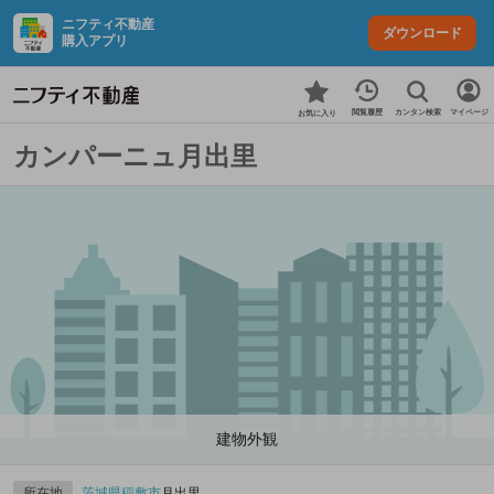
ニフティ不動産
ダウンロード
購入アプリ
カンタン検索
閲覧履歴
マイページ
お気に入り
カンパーニュ月出里
建物外観
所在地
茨城県
稲敷市
月出里