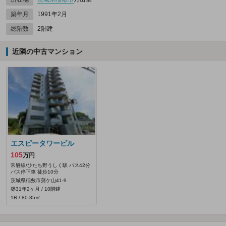
築年月
1991年2月
総階数
2階建
近隣の中古マンション
エスピータワービル
105
万円
常磐線/ひたち野うしく駅 バス42分
バス停下車 徒歩10分
茨城県稲敷市蒲ケ山41‐9
築31年2ヶ月 / 10階建
1R / 80.35㎡