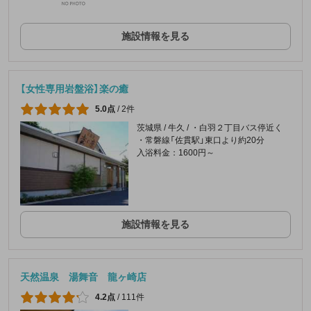
施設情報を見る
【女性専用岩盤浴】楽の癒
5.0点
/
2件
茨城県 / 牛久 / ・白羽２丁目バス停近く
・常磐線「佐貫駅」東口より約20分
入浴料金：1600円～
施設情報を見る
天然温泉 湯舞音 龍ヶ崎店
4.2点
/
111件