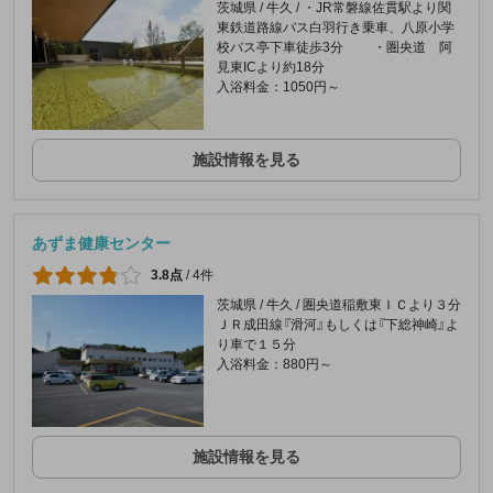
茨城県 / 牛久 / ・JR常磐線佐貫駅より関
東鉄道路線バス白羽行き乗車、八原小学
校バス亭下車徒歩3分 ・圏央道 阿
見東ICより約18分
入浴料金：1050円～
施設情報を見る
あずま健康センター
3.8点
/
4件
茨城県 / 牛久 / 圏央道稲敷東ＩＣより３分
ＪＲ成田線『滑河』もしくは『下総神崎』よ
り車で１５分
入浴料金：880円～
施設情報を見る