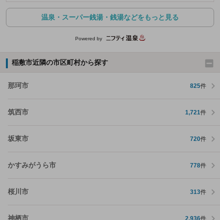
温泉・スーパー銭湯・銭湯などをもっと見る
Powered by
稲敷市近隣の市区町村から探す
那珂市
825
件
筑西市
1,721
件
坂東市
720
件
かすみがうら市
778
件
桜川市
313
件
神栖市
2,936
件