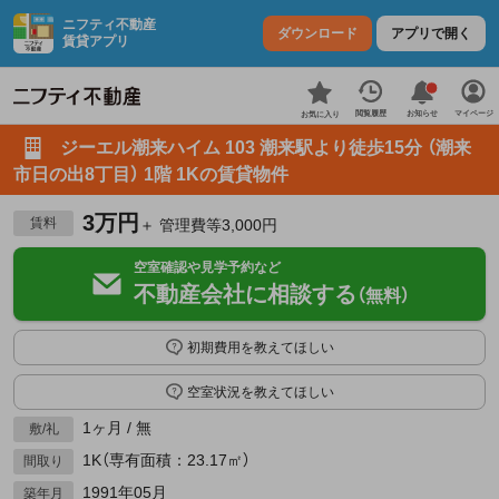
ニフティ不動産
ダウンロード
アプリで開く
賃貸アプリ
お知らせ
閲覧履歴
マイページ
お気に入り
ジーエル潮来ハイム 103 潮来駅より徒歩15分 （潮来
市日の出8丁目） 1階 1Kの賃貸物件
3万円
賃料
＋ 管理費等3,000円
空室確認や見学予約など
不動産会社に相談する
（無料）
初期費用を教えてほしい
空室状況を教えてほしい
1ヶ月 / 無
敷/礼
1K（専有面積：23.17㎡）
間取り
1991年05月
築年月