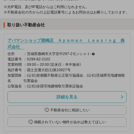
※光IP電話、及びIP電話からはご利用になれません。
※不動産会社の方からの上記電話番号によるお問合せはお断りしております。
取り扱い不動産会社
アパマンショップ鹿嶋店 Ａｐａｍａｎ Ｌｅａｓｉｎｇ 株
式会社
住所
：茨城県鹿嶋市大字宮中297-2モンシャト-�
電話番号
：0299-82-2102
営業時間
：09:00～20:00（定休日：年中無休）
免許番号
：国土交通大臣(1)第10927号
加盟団体
：(公社)首都圏不動産公正取引協議会、(公社)茨城県宅地建物取
名
引業協会
公取協名
：(公社)全国宅地建物取引業保証協会
詳細を見る
不動産会社に相談したい
掲載されていない物件があれば教えてほしい