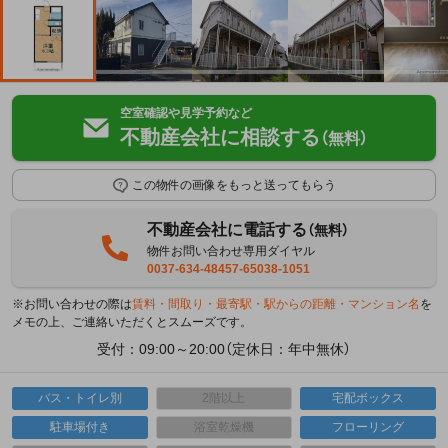
空室確認や見学予約など
不動産会社に相談する
（無料）
この物件の画像をもっと送ってもらう
不動産会社に電話する
（無料）
物件お問い合わせ専用ダイヤル
0037-634-48457-65038-1051
※お問い合わせの際は
賃料・間取り・最寄駅・駅からの距離・マンション名
を
メモの上、ご連絡いただくとスムーズです。
受付：09:00～20:00（定休日：年中無休）
バス・トイレ別
2階以上
宅配ボックス
駐車場付き
浴室乾燥機
フローリング