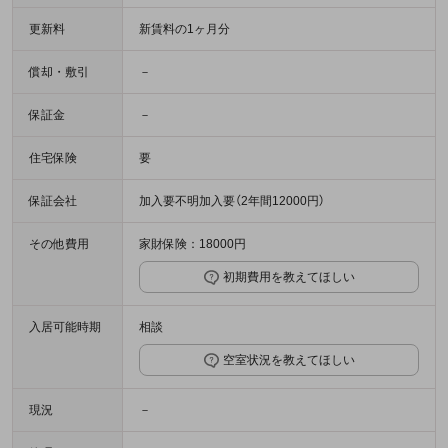
更新料
新賃料の1ヶ月分
償却・敷引
－
保証金
－
住宅保険
要
保証会社
加入要不明加入要（2年間12000円）
その他費用
家財保険：18000円
初期費用を教えてほしい
入居可能時期
相談
空室状況を教えてほしい
現況
－