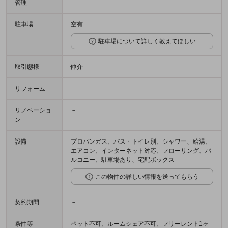
管理
－
駐車場
空有
駐車場について詳しく教えてほしい
取引態様
仲介
リフォーム
－
リノベーショ
－
ン
設備
プロパンガス、バス・トイレ別、シャワー、給湯、
エアコン、インターネット対応、フローリング、バ
ルコニー、駐車場あり、宅配ボックス
この物件の詳しい情報を送ってもらう
契約期間
－
条件等
ペット不可、ルームシェア不可、フリーレント1ヶ