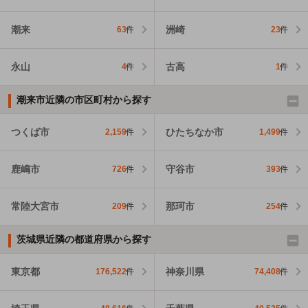
潮来
洲崎
63
件
23
件
永山
古高
4
件
1
件
潮来市近隣の市区町村から探す
つくば市
ひたちなか市
2,159
件
1,499
件
鹿嶋市
守谷市
726
件
393
件
常陸大宮市
那珂市
209
件
254
件
茨城県近隣の都道府県から探す
東京都
神奈川県
176,522
件
74,408
件