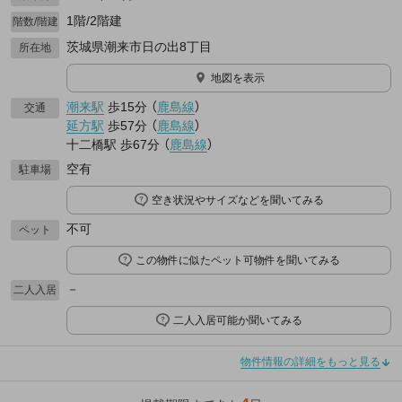
1階/2階建
階数/階建
茨城県潮来市日の出8丁目
所在地
地図を表示
潮来駅
歩15分
（
鹿島線
）
交通
延方駅
歩57分
（
鹿島線
）
十二橋駅
歩67分
（
鹿島線
）
空有
駐車場
空き状況やサイズなどを聞いてみる
不可
ペット
この物件に似たペット可物件を聞いてみる
－
二人入居
二人入居可能か聞いてみる
物件情報の詳細をもっと見る