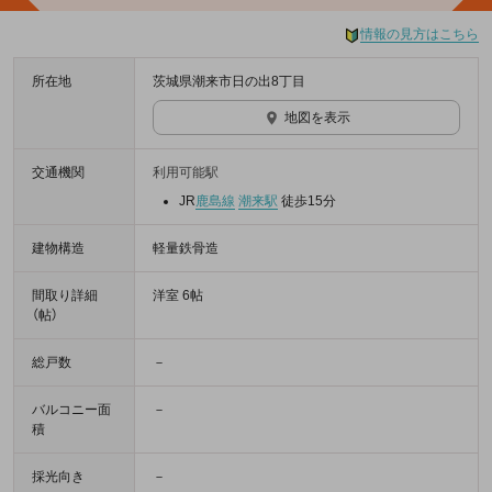
情報の見方はこちら
所在地
茨城県潮来市日の出8丁目
地図を表示
交通機関
利用可能駅
JR
鹿島線
潮来駅
徒歩15分
建物構造
軽量鉄骨造
間取り詳細
洋室 6帖
（帖）
総戸数
－
バルコニー面
－
積
採光向き
－