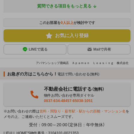
質問できる項目をもっと見る
このお部屋を
0
人以上
が検討中です
お気に入り登録
LINEで送る
Mailで共有
アパマンショップ鹿嶋店 Ａｐａｍａｎ Ｌｅａｓｉｎｇ 株式会社
お急ぎの方はこちらから！
電話で問い合わせる(無料)
不動産会社に電話する
（無料）
物件お問い合わせ専用ダイヤル
0037-634-48457-65038-1051
※お問い合わせの際は
賃料・間取り・最寄駅・駅からの距離・マンション名
を
メモの上、ご連絡いただくとスムーズです。
受付：09:00～20:00（定休日：年中無休）
LIFULL HOME'S物件番号：3104101-0021353