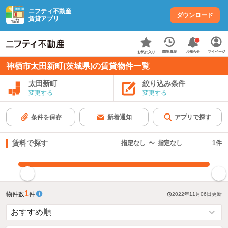
ニフティ不動産
ダウンロード
賃貸アプリ
お知らせ
閲覧履歴
マイページ
お気に入り
神栖市太田新町(茨城県)の賃貸物件一覧
太田新町
絞り込み条件
変更する
変更する
条件を保存
新着通知
アプリで探す
賃料で探す
指定なし
〜
指定なし
1
件
指定した賃料で絞り込む
1
物件数
件
2022年11月06日
更新