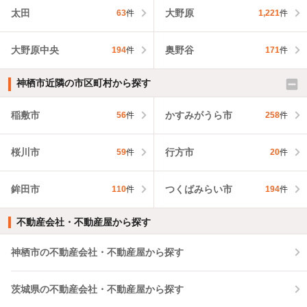
太田
大野原
63
件
1,221
件
大野原中央
奥野谷
194
件
171
件
神栖市近隣の市区町村から探す
稲敷市
かすみがうら市
56
件
258
件
桜川市
行方市
59
件
20
件
鉾田市
つくばみらい市
110
件
194
件
不動産会社・不動産屋から探す
神栖市の不動産会社・不動産屋から探す
茨城県の不動産会社・不動産屋から探す