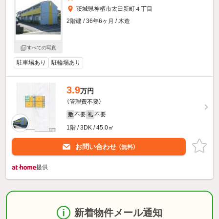
茨城県神栖市太田新町４丁目
2階建 / 36年6ヶ月 / 木造
すべての写真
駐車場あり
駐輪場あり
3.9
万円
（管理費不要）
不要
不要
敷
礼
1階 / 3DK / 45.0㎡
お問い合わせ
（無料）
提供
新着物件メール通知