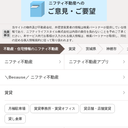
バス・トイレ別
2階以上
駐車場あり
ペット相談
当サイトの物件及び不動産会社、外壁塗装業者の情報は検索パートナーが提供している情
報であり、ニフティライフスタイル株式会社は内容の責任を負わないことを予めご了承く
免責
洗濯機置場あり
独立洗面台
事項
ださい。本サービス内でお客様が入力される個人情報は、検索パートナーが取得し、同社
の定める個人情報規約に従って取り扱われます。
エアコンあり
都市ガス
不動産・住宅情報のニフティ不動産
賃貸
茨城県
神栖市
ニフティ不動産
ニフティ不動産アプリ
温水洗浄便座
オートロック
コンロ2口以上
追焚き機能
＼Because／ ニフティ不動産
TV付インターホン
角部屋
賃貸
新着のみ
インターネット無料
月極駐車場
賃貸事務所・賃貸オフィス
貸店舗・店舗賃貸
貸し倉庫
該当件数:
物件一覧に反映
1
件