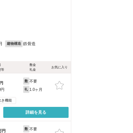
）
月
鉄骨造
建物構造
料
敷金
お気に入り
費等
礼金
不要
敷
円
1.0ヶ月
0円
礼
炊き機能
詳細を見る
不要
敷
万円