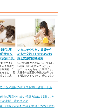
DIYは簡
いまこそやりたい賃貸物件
の注意点を
の条件交渉！おすすめの時
IY実例つき】
期と交渉内容を紹介
IYでできた
いい賃貸物件に住みたい！でもい
んか？自作だ
い部屋は高いと諦めていません
り経済的♪ で
か？。 そんなあなたに朗報です、
となると、「配
賃貸物件は家賃や条件がお得にな
賃貸でも大丈
る時期があるんです。 少しでもい
いの？」など、
い条件で入居するための交渉テク
と思います。
ニックをご紹介いたします。 ・7
キャットウォ
月～8月と11月は条件がゆるむ！
ている／注目の街ベスト30｜賃貸・千葉
て、DIYの
・家賃、時期、設備の条件交渉
していきま
る時の家賃やお金の清算方法は？別れてか
での期間・流れまとめ
越しはボケが進む？認知症やうつの予防の