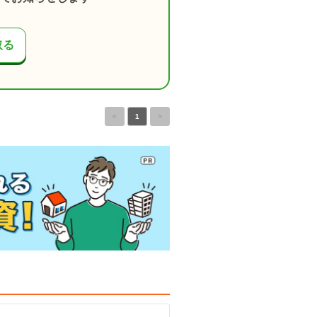
取る
<
1
>