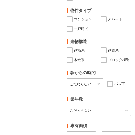
物件タイプ
マンション
アパート
一戸建て
建物構造
鉄筋系
鉄骨系
木造系
ブロック構造
駅からの時間
バス可
築年数
専有面積