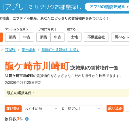
めて検索、ニフティ不動産。あなたにピッタリの賃貸物件をみつけよう！
マンションを買う
一戸建てを買う
建てる
新築
中古
新築
中古
土地
不動産会社
調べる
茨城県
龍ケ崎市
川崎町の賃貸物件を探す
龍ケ崎市川崎町
(茨城県)の賃貸物件一覧
龍ケ崎市川崎町
の賃貸物件をさまざまなこだわり条件から検索できます。
2026年07月25日
更新
現在の選択条件：
-
絞り込み
並び替え
＆
3
物件数
件