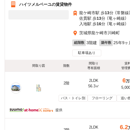
ハイツメルベーユの賃貸物件
龍ケ崎市駅 歩
13
分 （常磐線
佐貫駅 歩
13
分 （竜ヶ崎線）
入地駅 歩
16
分 （竜ヶ崎線）
茨城県龍ケ崎市川崎町
3階建
25年9ヶ
総階数
築年数
駐車場あり
間取り
賃
間取り図
階数
専有面積
管理
6
2LDK
万
2階
56.3㎡
5,00
バス・トイレ別
フローリング
追い
提供
6.2
2LDK
2階