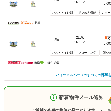
56.13㎡
5,00
バス・トイレ別
追い炊き機能
インター
提供
6
2LDK
万
2階
56.13㎡
5,00
バス・トイレ別
フローリング
追い
ほか提供
ハイツメルベーユのすべての部屋
新着物件メール通知
ご希望の条件の物件が見つかり次第、メール