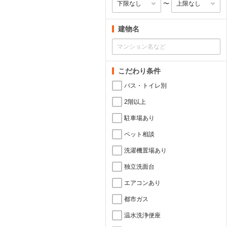
〜
建物名
こだわり条件
バス・トイレ別
2階以上
駐車場あり
ペット相談
洗濯機置場あり
独立洗面台
エアコンあり
都市ガス
温水洗浄便座