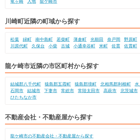
竜ヶ崎
入地
龍ケ崎市
川崎町近隣の町域から探す
松葉
緑町
南中島町
若柴町
薄倉町
光順田
奈戸岡
野原町
川原代町
久保台
小柴
古城
小通幸谷町
米町
佐貫
佐貫町
龍ケ崎市近隣の市区町村から探す
結城郡八千代町
猿島郡五霞町
猿島郡境町
北相馬郡利根町
水
石岡市
結城市
下妻市
常総市
常陸太田市
高萩市
北茨城市
ひたちなか市
不動産会社・不動産屋から探す
龍ケ崎市の不動産会社・不動産屋から探す