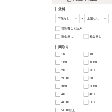
賃料
〜
管理費など込み
敷金無し
礼金無し
間取り
1R
1K
1DK
1LDK
2K
2DK
2LDK
3K
3DK
3LDK
4K
4DK
4LDK
5DK
5LDK以上