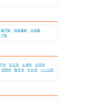
愛戸町
貝原塚町
川余郷
下町
戸市
日立市
土浦市
古河市
笠間市
取手市
牛久市
つくば市