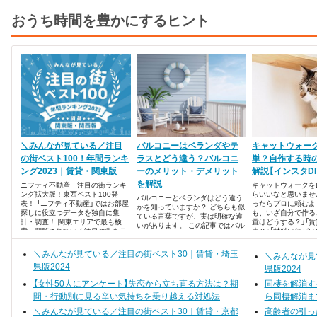
おうち時間を豊かにするヒント
＼みんなが見ている／注目
バルコニーはベランダやテ
キャットウォーク
の街ベスト100！年間ランキ
ラスとどう違う？バルコニ
単？自作する時
ング2023｜賃貸・関東版
ーのメリット・デメリット
解説【インスタD
を解説
ニフティ不動産 注目の街ランキ
キャットウォークをD
ング拡大版！東西ベスト100発
らいいなと思いませ
バルコニーとベランダはどう違う
表！ 「ニフティ不動産」ではお部屋
ったらプロに頼むよ
かを知っていますか？ どちらも似
探しに役立つデータを独自に集
も、いざ自分で作る
ている言葉ですが、実は明確な違
計・調査！ 関東エリアで最も検
置はどうする？」「
いがあります。 この記事ではバル
索・閲覧されている注目の街をラ
夫？」「材料は何がい
コニーとベランダの違いを解説し
ンキング形式でまとめました。
疑問がたくさんある
たあと、メリット・デメリットに
この記事では自作の
＼みんなが見ている／注目の街ベスト30｜賃貸・埼玉
ついてもお伝えします。
＼みんなが見
ークを目指す人に向け
県版2024
方法や注意点を解説
県版2024
す。
【女性50人にアンケート】失恋から立ち直る方法は？期
同棲を解消す
間・行動別に見る辛い気持ちを乗り越える対処法
ら同棲解消ま
＼みんなが見ている／注目の街ベスト30｜賃貸・京都
高齢者の引っ