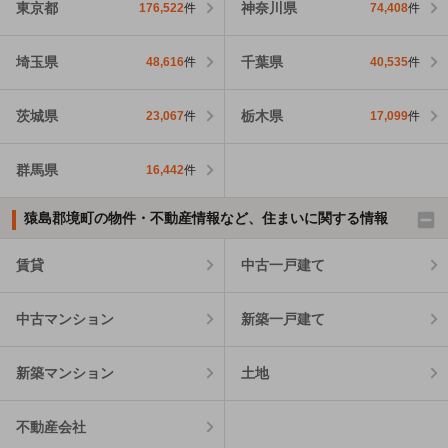
東京都
神奈川県
176,522
件
74,408
件
埼玉県
千葉県
48,616
件
40,535
件
茨城県
栃木県
23,067
件
17,099
件
群馬県
16,442
件
猿島郡境町の物件・不動産情報など、住まいに関する情報
賃貸
中古一戸建て
中古マンション
新築一戸建て
新築マンション
土地
不動産会社