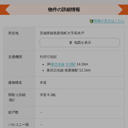
物件の詳細情報
情報の見方はこちら
所在地
茨城県猿島郡境町大字長井戸
地図を表示
交通機関
利用可能駅
JR
東北本線
古河駅
14.2km
東武日光線 南栗橋駅 12.1km
建物構造
木造
間取り詳細
洋室 8.1帖
（帖）
総戸数
－
バルコニー面
－