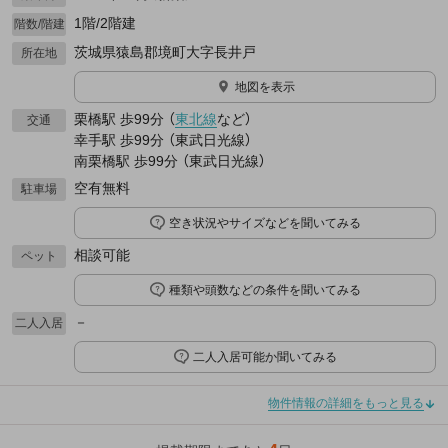
1階/2階建
階数/階建
茨城県猿島郡境町大字長井戸
所在地
地図を表示
栗橋駅
歩99分
（
東北線
など
）
交通
幸手駅
歩99分
（
東武日光線
）
南栗橋駅
歩99分
（
東武日光線
）
空有無料
駐車場
空き状況やサイズなどを聞いてみる
相談可能
ペット
種類や頭数などの条件を聞いてみる
－
二人入居
二人入居可能か聞いてみる
物件情報の詳細をもっと見る