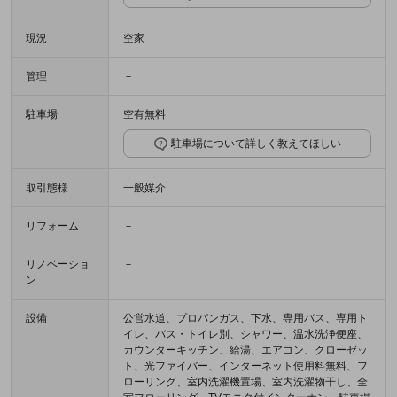
現況
空家
管理
－
駐車場
空有無料
駐車場について詳しく教えてほしい
取引態様
一般媒介
リフォーム
－
リノベーショ
－
ン
設備
公営水道、プロパンガス、下水、専用バス、専用ト
イレ、バス・トイレ別、シャワー、温水洗浄便座、
カウンターキッチン、給湯、エアコン、クローゼッ
ト、光ファイバー、インターネット使用料無料、フ
ローリング、室内洗濯機置場、室内洗濯物干し、全