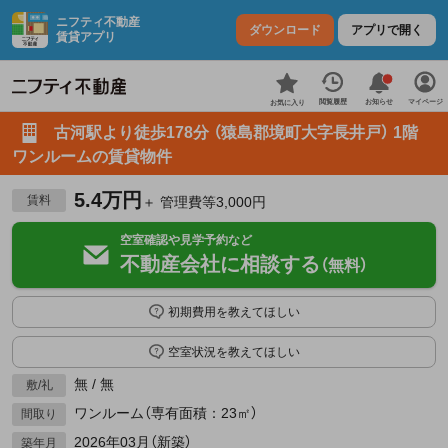
ニフティ不動産
ダウンロード
アプリで開く
賃貸アプリ
お知らせ
閲覧履歴
マイページ
お気に入り
古河駅より徒歩178分 （猿島郡境町大字長井戸） 1階
ワンルームの賃貸物件
5.4万円
賃料
＋ 管理費等3,000円
空室確認や見学予約など
不動産会社に相談する
（無料）
初期費用を教えてほしい
空室状況を教えてほしい
無 / 無
敷/礼
ワンルーム（専有面積：23㎡）
間取り
2026年03月（新築）
築年月