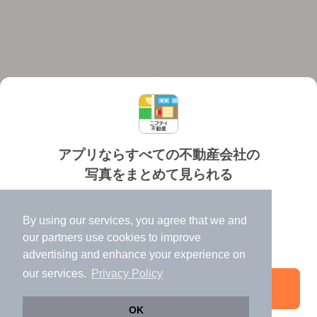
アプリならすべての不動産会社の
写真をまとめて見られる
対応機種
個人情報保護ポリシー
利用規約
運営会社
✔️
たくさんの写真でイメージふくらむ
ヘルプ・お問い合わせ
採用情報
By using our services, you agree that we and
✔️
高速表示で似た物件も見つけやすい
our
partners
use cookies to improve
✔️
便利な通知機能も充実
advertising and enhance your experience on
our services.
Privacy Policy
アプリを開く
©NIFTY Lifestyle Co., Ltd.
OK