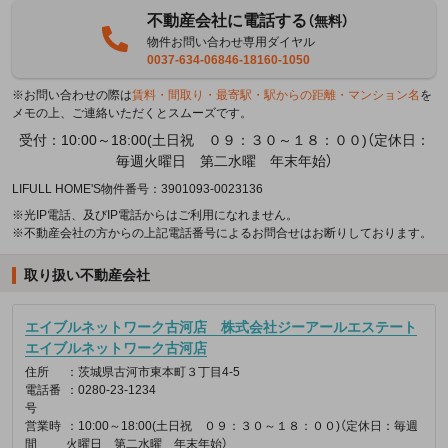
不動産会社に電話する
（無料）
物件お問い合わせ専用ダイヤル
0037-634-06846-18160-1050
※お問い合わせの際は
賃料・間取り・最寄駅・駅からの距離・マンション名
を
メモの上、ご連絡いただくとスムーズです。
受付：10:00～18:00(土日祝 ０９：３０～１８：００)（定休日：
毎週火曜日 第二水曜 年末年始）
LIFULL HOME'S物件番号：3901093-0023136
※光IP電話、及びIP電話からはご利用になれません。
※不動産会社の方からの上記電話番号によるお問合せはお断りしております。
取り扱い不動産会社
エイブルネットワーク古河店 株式会社ジーアールエステート
エイブルネットワーク古河店
住所
：茨城県古河市東本町３丁目4-5
電話番
：0280-23-1234
号
営業時
：10:00～18:00(土日祝 ０９：３０～１８：００)（定休日：毎週
間
火曜日 第二水曜 年末年始）