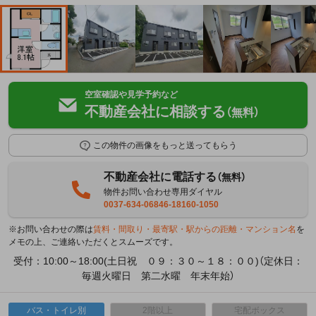
空室確認や見学予約など
不動産会社に相談する
（無料）
この物件の画像をもっと送ってもらう
不動産会社に電話する
（無料）
物件お問い合わせ専用ダイヤル
0037-634-06846-18160-1050
※お問い合わせの際は
賃料・間取り・最寄駅・駅からの距離・マンション名
を
メモの上、ご連絡いただくとスムーズです。
受付：10:00～18:00(土日祝 ０９：３０～１８：００)（定休日：
毎週火曜日 第二水曜 年末年始）
バス・トイレ別
2階以上
宅配ボックス