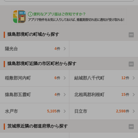
猿島郡境町の町域から探す
陽光台
4
件
猿島郡境町近隣の市区町村から探す
稲敷郡河内町
結城郡八千代町
6
件
12
件
猿島郡五霞町
北相馬郡利根町
4
件
15
件
水戸市
日立市
5,105
件
2,598
件
茨城県近隣の都道府県から探す