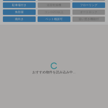
駐車場付き
浴室乾燥機
フローリング
角部屋
コンロ2口以上
オートロック
南向き
ペット相談可
追い焚き機能付
おすすめ物件を読み込み中...