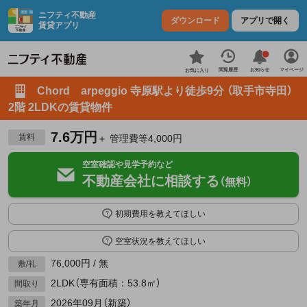
ニフティ不動産
ダウンロード
アプリで開く
賃貸アプリ
お知らせ
閲覧履歴
マイページ
お気に入り
Chord arpeggio 寺原駅より徒歩9分 （取手市寺田）
2階 2LDKの賃貸物件
7.6万円
賃料
＋ 管理費等4,000円
空室確認や見学予約など
不動産会社に相談する
（無料）
初期費用を教えてほしい
空室状況を教えてほしい
76,000円 / 無
敷/礼
2LDK（専有面積：53.8㎡）
間取り
2026年09月（新築）
築年月