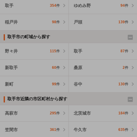
取手
ゆめみ野
354
件
94
件
稲戸井
戸頭
98
件
139
件
取手市の町域から探す
野々井
取手
115
件
87
件
新取手
桑原
60
件
2
件
新町
谷中
99
件
130
件
取手市近隣の市区町村から探す
高萩市
北茨城市
295
件
184
件
笠間市
牛久市
361
件
635
件