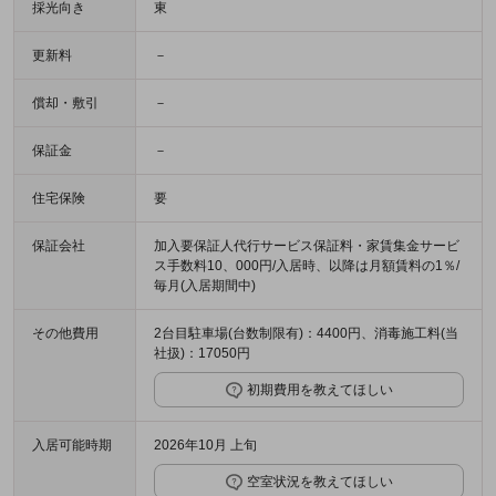
採光向き
東
更新料
－
償却・敷引
－
保証金
－
住宅保険
要
保証会社
加入要保証人代行サービス保証料・家賃集金サービ
ス手数料10、000円/入居時、以降は月額賃料の1％/
毎月(入居期間中)
その他費用
2台目駐車場(台数制限有)：4400円、消毒施工料(当
社扱)：17050円
初期費用を教えてほしい
入居可能時期
2026年10月 上旬
空室状況を教えてほしい