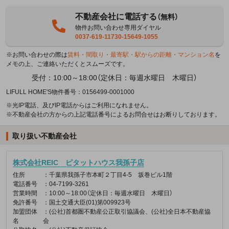
不動産会社に電話する
（無料）
物件お問い合わせ専用ダイヤル
0037-619-11730-15649-1055
※お問い合わせの際は
賃料・間取り・最寄駅・駅からの距離・マンション名
を
メモの上、ご連絡いただくとスムーズです。
受付：10:00～18:00（定休日：毎週水曜日 木曜日）
LIFULL HOME'S物件番号：0156499-0001000
※光IP電話、及びIP電話からはご利用になれません。
※不動産会社の方からの上記電話番号によるお問合せはお断りしております。
取り扱い不動産会社
株式会社REIC ピタットハウス我孫子店
住所
：千葉県我孫子市本町２丁目4-5 坂巻ビル1階
電話番号
：04-7199-3261
営業時間
：10:00～18:00（定休日：毎週水曜日 木曜日）
免許番号
：国土交通大臣(01)第009923号
加盟団体
：(公社)首都圏不動産公正取引協議会、(公社)全日本不動産協
名
会