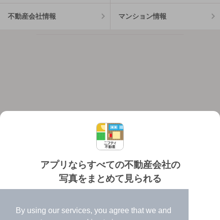
不動産会社情報
マンション情報
アプリならすべての不動産会社の
写真をまとめて見られる
対応機種
個人情報保護ポリシー
利用規約
運営会社
✔️
たくさんの写真でイメージふくらむ
ヘルプ・お問い合わせ
採用情報
By using our services, you agree that we and
✔️
高速表示で似た物件も見つけやすい