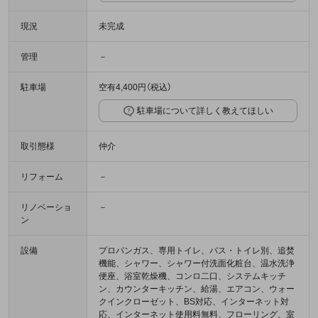
現況
未完成
管理
－
駐車場
空有4,400円（税込）
駐車場について詳しく教えてほしい
取引態様
仲介
リフォーム
－
リノベーショ
－
ン
設備
プロパンガス、専用トイレ、バス・トイレ別、追焚
機能、シャワー、シャワー付洗面化粧台、温水洗浄
便座、浴室乾燥機、コンロ二口、システムキッチ
ン、カウンターキッチン、給湯、エアコン、ウォー
クインクローゼット、BS対応、インターネット対
応、インターネット使用料無料、フローリング、室