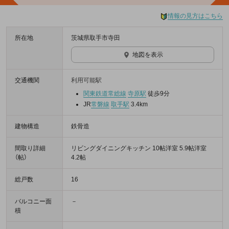
情報の見方はこちら
所在地
茨城県取手市寺田
地図を表示
交通機関
利用可能駅
関東鉄道常総線
寺原駅
徒歩9分
JR
常磐線
取手駅
3.4km
建物構造
鉄骨造
間取り詳細
リビングダイニングキッチン 10帖洋室 5.9帖洋室
（帖）
4.2帖
総戸数
16
バルコニー面
－
積