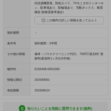
内洗濯機置場、防犯カメラ、TVモニタ付インターホ
ン、駐車場あり、駐輪場あり、宅配ボックス、耐震
構造（新耐震基準適合）
この物件の詳しい情報を送ってもらう
契約期間
－
条件等
契約期間：2年間
その他の情報
備考：ハウスクリーニング代51、700円（退去時） 更
新料(新賃料1ヶ月分/2年毎)
物件ID
0156499-0001000
情報公開日
2026/08/01
有効期限
2026/08/14
Q
知りたいことを気軽に質問できます(無料)