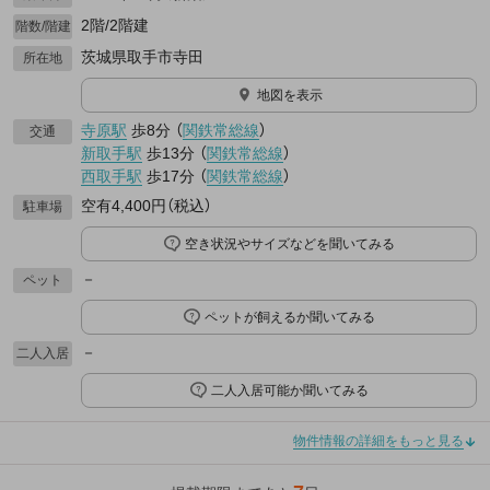
2階/2階建
階数/階建
茨城県取手市寺田
所在地
地図を表示
寺原駅
歩8分
（
関鉄常総線
）
交通
新取手駅
歩13分
（
関鉄常総線
）
西取手駅
歩17分
（
関鉄常総線
）
空有4,400円（税込）
駐車場
空き状況やサイズなどを聞いてみる
－
ペット
ペットが飼えるか聞いてみる
－
二人入居
二人入居可能か聞いてみる
物件情報の詳細をもっと見る