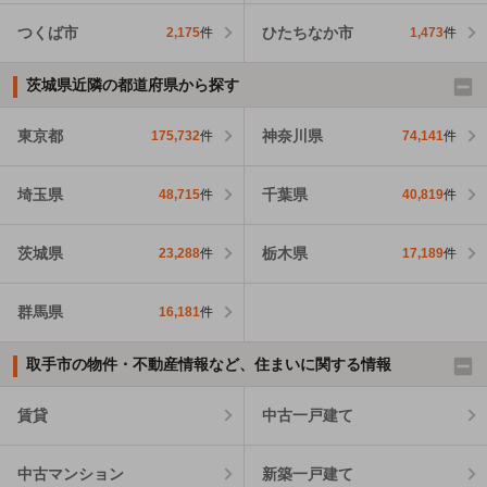
つくば市
ひたちなか市
2,175
件
1,473
件
茨城県近隣の都道府県から探す
東京都
神奈川県
175,732
件
74,141
件
埼玉県
千葉県
48,715
件
40,819
件
茨城県
栃木県
23,288
件
17,189
件
群馬県
16,181
件
取手市の物件・不動産情報など、住まいに関する情報
賃貸
中古一戸建て
中古マンション
新築一戸建て