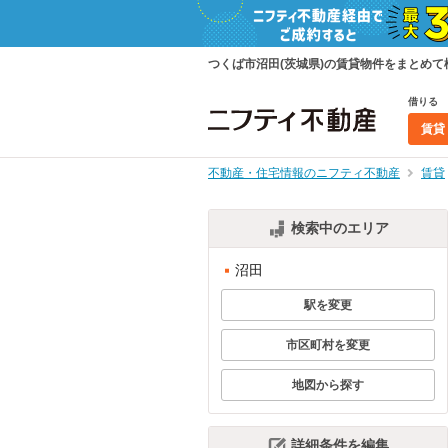
つくば市沼田(茨城県)の賃貸物件をまとめ
借りる
賃貸
不動産・住宅情報のニフティ不動産
賃貸
検索中のエリア
沼田
駅を変更
市区町村を変更
地図から探す
詳細条件を編集