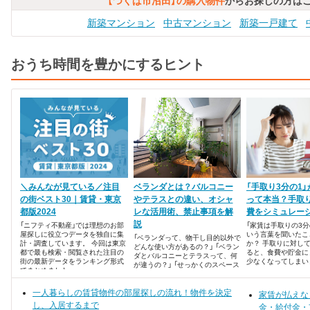
【つくば市沼田】の購入物件
からお探しの方は
新築マンション
中古マンション
新築一戸建て
おうち時間を豊かにするヒント
＼みんなが見ている／注目
ベランダとは？バルコニー
「手取り3分の1
の街ベスト30｜賃貸・東京
やテラスとの違い、オシャ
って本当？手取
都版2024
レな活用術、禁止事項を解
費をシミュレー
説
「ニフティ不動産」では理想のお部
「家賃は手取りの3分
屋探しに役立つデータを独自に集
いう言葉を聞いたこ
「ベランダって、物干し目的以外で
計・調査しています。 今回は東京
か？ 手取りに対し
どんな使い方があるの？」 「ベラン
都で最も検索・閲覧された注目の
ると、食費や貯金に
ダとバルコニーとテラスって、何
街の最新データをランキング形式
少なくなってしまい
が違うの？」 「せっかくのスペース
でまとめました。
だからベランダを上手に活用した
い」 物件を探している時、陽当た
一人暮らしの賃貸物件の部屋探しの流れ！物件を決定
りを重視している方は多いです
家賃が払えな
が、意外とみんな「ベランダ」につ
し、入居するまで
金・給付金・
いては詳しく知らないのではない