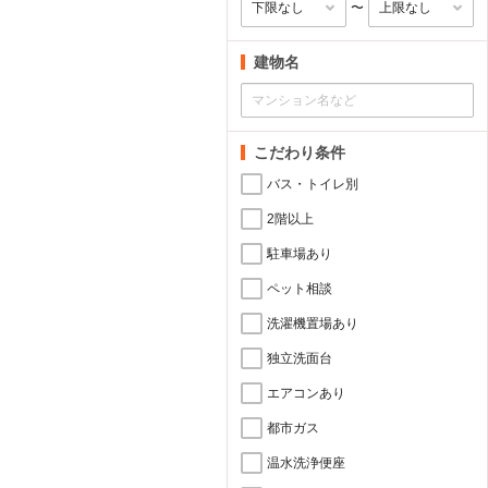
〜
建物名
こだわり条件
バス・トイレ別
2階以上
駐車場あり
ペット相談
洗濯機置場あり
独立洗面台
エアコンあり
都市ガス
温水洗浄便座