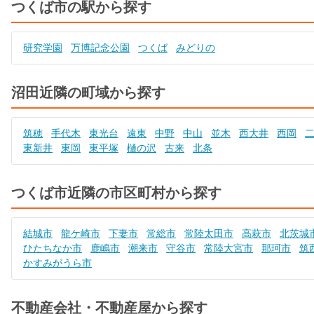
つくば市の駅から探す
研究学園
万博記念公園
つくば
みどりの
沼田近隣の町域から探す
筑穂
手代木
東光台
遠東
中野
中山
並木
西大井
西岡
東新井
東岡
東平塚
樋の沢
古来
北条
つくば市近隣の市区町村から探す
結城市
龍ケ崎市
下妻市
常総市
常陸太田市
高萩市
北茨城
ひたちなか市
鹿嶋市
潮来市
守谷市
常陸大宮市
那珂市
筑
かすみがうら市
不動産会社・不動産屋から探す