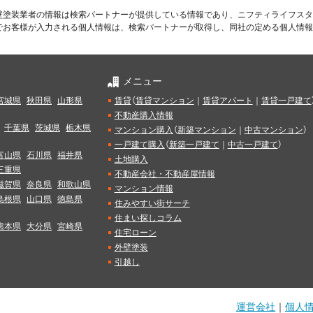
壁塗装業者の情報は検索パートナーが提供している情報であり、ニフティライフスタ
でお客様が入力される個人情報は、検索パートナーが取得し、同社の定める個人情報
メニュー
宮城県
秋田県
山形県
賃貸
（
賃貸マンション
｜
賃貸アパート
｜
賃貸一戸建て
不動産購入情報
千葉県
茨城県
栃木県
マンション購入
（
新築マンション
｜
中古マンション
）
一戸建て購入
（
新築一戸建て
｜
中古一戸建て
）
富山県
石川県
福井県
土地購入
三重県
不動産会社・不動産屋情報
滋賀県
奈良県
和歌山県
マンション情報
島根県
山口県
徳島県
住みやすい街サーチ
住まい探しコラム
熊本県
大分県
宮崎県
住宅ローン
外壁塗装
引越し
運営会社
｜
個人