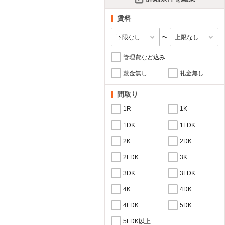
賃料
〜
管理費など込み
敷金無し
礼金無し
間取り
1R
1K
1DK
1LDK
2K
2DK
2LDK
3K
3DK
3LDK
4K
4DK
4LDK
5DK
5LDK以上