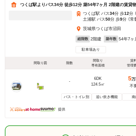
つくば駅よりバス34分 徒歩12分 築54年7ヶ月 2階建の賃貸
つくば駅 バス
34
分 歩
12
分 
土浦駅 バス
50
分 歩
9
分 （常
茨城県つくば市沼田
2階建
54年7ヶ
総階数
築年数
駐車場あり
間取り
賃
間取り図
階数
専有面積
管理
5
6DK
万
-
124.5㎡
不
バス・トイレ別
追い炊き機能
南
提供