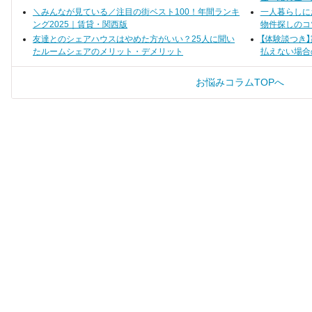
でしょうか。
＼みんなが見ている／注目の街ベスト100！年間ランキ
一人暮らしに
ング2025｜賃貸・関西版
物件探しのコ
友達とのシェアハウスはやめた方がいい？25人に聞い
【体験談つき
たルームシェアのメリット・デメリット
払えない場合
お悩みコラムTOPへ