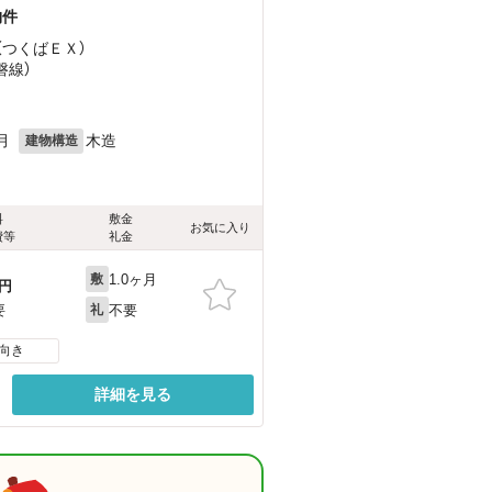
物件
（つくばＥＸ）
磐線）
月
木造
建物構造
料
敷金
お気に入り
費等
礼金
1.0ヶ月
敷
円
不要
要
礼
向き
詳細を見る