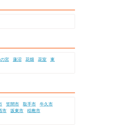
二の宮
蓮沼
花畑
花室
東
市
笠間市
取手市
牛久市
西市
坂東市
稲敷市