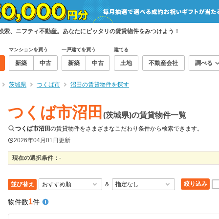
て検索、ニフティ不動産。あなたにピッタリの賃貸物件をみつけよう！
マンションを買う
一戸建てを買う
建てる
新築
中古
新築
中古
土地
不動産会社
調べる
茨城県
つくば市
沼田の賃貸物件を探す
つくば市沼田
(茨城県)の賃貸物件一覧
つくば市沼田
の賃貸物件をさまざまなこだわり条件から検索できます。
2026年04月01日
更新
現在の選択条件：
-
絞り込み
並び替え
＆
1
物件数
件