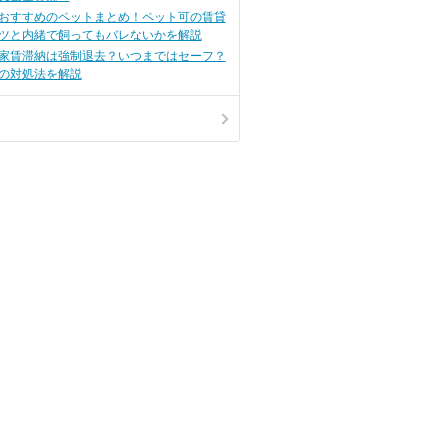
おすすめのペットまとめ！ペット可の賃貸
ツと内緒で飼ってもバレないかを解説
】家賃滞納は強制退去？いつまではセーフ？
の対処法を解説