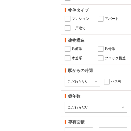
物件タイプ
マンション
アパート
一戸建て
建物構造
鉄筋系
鉄骨系
木造系
ブロック構造
駅からの時間
バス可
築年数
専有面積