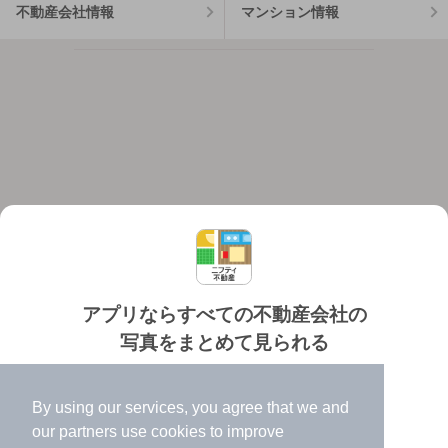
不動産会社情報
マンション情報
アプリならすべての不動産会社の
写真をまとめて見られる
対応機種
個人情報保護ポリシー
利用規約
運営会社
✔️
たくさんの写真でイメージふくらむ
ヘルプ・お問い合わせ
採用情報
By using our services, you agree that we and
✔️
高速表示で似た物件も見つけやすい
our
partners
use cookies to improve
✔️
便利な通知機能も充実