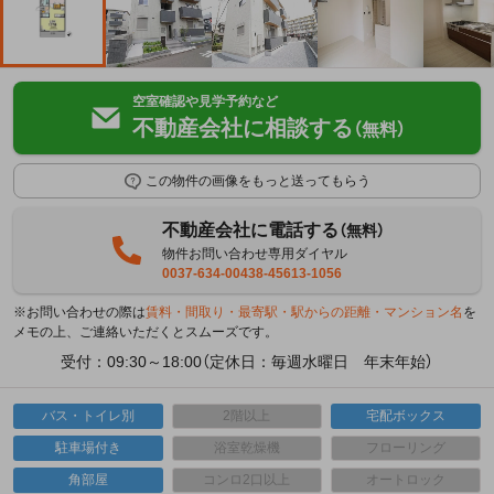
空室確認や見学予約など
不動産会社に相談する
（無料）
この物件の画像をもっと送ってもらう
不動産会社に電話する
（無料）
物件お問い合わせ専用ダイヤル
0037-634-00438-45613-1056
※お問い合わせの際は
賃料・間取り・最寄駅・駅からの距離・マンション名
を
メモの上、ご連絡いただくとスムーズです。
受付：09:30～18:00（定休日：毎週水曜日 年末年始）
バス・トイレ別
2階以上
宅配ボックス
駐車場付き
浴室乾燥機
フローリング
角部屋
コンロ2口以上
オートロック