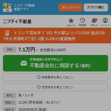
ニフティ不動産
ダウンロード
アプリで開く
賃貸アプリ
お知らせ
閲覧履歴
マイページ
お気に入り
トリシア花水木Ｙ 101 牛久駅よりバス10分 徒歩3分
（牛久市栄町3丁目） 1階 1LDKの賃貸物件
7.1万円
賃料
＋ 管理費等5,000円
空室確認や見学予約など
不動産会社に相談する
（無料）
初期費用を教えてほしい
空室状況を教えてほしい
無 / 1ヶ月
敷/礼
1LDK（専有面積：41.67㎡）
間取り
2026年06月（新築）
築年月