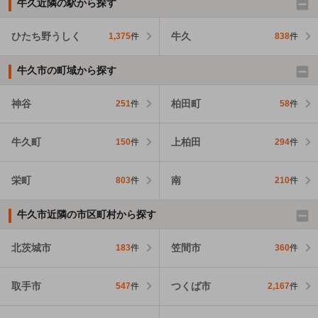
牛久近隣の駅から探す
ひたち野うしく
牛久
1,375
件
838
件
牛久市の町域から探す
神谷
柏田町
251
件
58
件
牛久町
上柏田
150
件
294
件
栄町
南
803
件
210
件
牛久市近隣の市区町村から探す
北茨城市
笠間市
183
件
360
件
取手市
つくば市
547
件
2,167
件