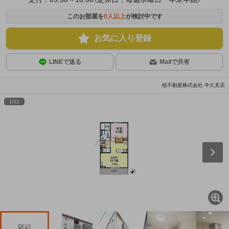
このお部屋を
0
人以上
が検討中です
お気に入り登録
LINEで送る
Mailで共有
桂不動産株式会社 牛久支店
1
/
11