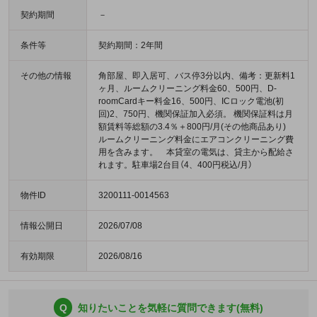
契約期間
－
条件等
契約期間：2年間
その他の情報
角部屋、即入居可、バス停3分以内、備考：更新料1
ヶ月、ルームクリーニング料金60、500円、D-
roomCardキー料金16、500円、ICロック電池(初
回)2、750円、機関保証加入必須。 機関保証料は月
額賃料等総額の3.4％＋800円/月(その他商品あり)
ルームクリーニング料金にエアコンクリーニング費
用を含みます。 本貸室の電気は、貸主から配給さ
れます。駐車場2台目（4、400円税込/月）
物件ID
3200111-0014563
情報公開日
2026/07/08
有効期限
2026/08/16
Q
知りたいことを気軽に質問できます(無料)