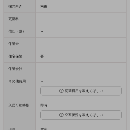
採光向き
南東
更新料
－
償却・敷引
－
保証金
－
住宅保険
要
保証会社
－
その他費用
－
初期費用を教えてほしい
入居可能時期
即時
空室状況を教えてほしい
現況
空家