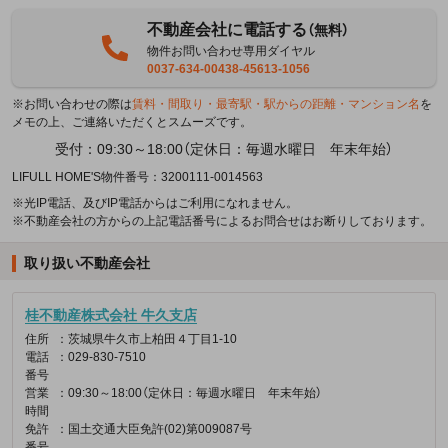
不動産会社に電話する
（無料）
物件お問い合わせ専用ダイヤル
0037-634-00438-45613-1056
※お問い合わせの際は
賃料・間取り・最寄駅・駅からの距離・マンション名
を
メモの上、ご連絡いただくとスムーズです。
受付：09:30～18:00（定休日：毎週水曜日 年末年始）
LIFULL HOME'S物件番号：3200111-0014563
※光IP電話、及びIP電話からはご利用になれません。
※不動産会社の方からの上記電話番号によるお問合せはお断りしております。
取り扱い不動産会社
桂不動産株式会社 牛久支店
住所
：茨城県牛久市上柏田４丁目1-10
電話
：029-830-7510
番号
営業
：09:30～18:00（定休日：毎週水曜日 年末年始）
時間
免許
：国土交通大臣免許(02)第009087号
番号