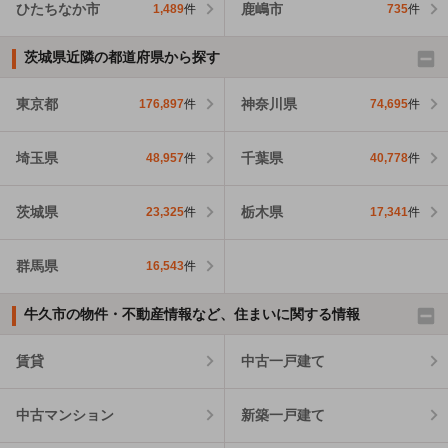
ひたちなか市
鹿嶋市
1,489
件
735
件
茨城県近隣の都道府県から探す
東京都
神奈川県
176,897
件
74,695
件
埼玉県
千葉県
48,957
件
40,778
件
茨城県
栃木県
23,325
件
17,341
件
群馬県
16,543
件
牛久市の物件・不動産情報など、住まいに関する情報
賃貸
中古一戸建て
中古マンション
新築一戸建て