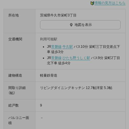
情報の見方はこちら
所在地
茨城県牛久市栄町3丁目
地図を表示
交通機関
利用可能駅
JR
常磐線
牛久駅
バス10分 栄町三丁目交差点下
車 徒歩3分
JR
常磐線
ひたち野うしく駅
バス9分 栄町2丁目
北下車 徒歩4分
建物構造
軽量鉄骨造
間取り詳細
リビングダイニングキッチン 12.7帖洋室 5.3帖
（帖）
総戸数
9
バルコニー面
－
積