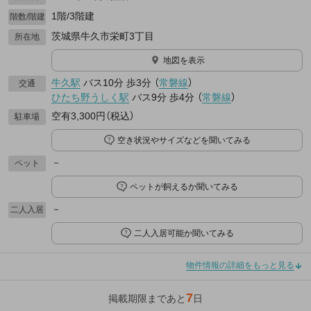
1階/3階建
階数/階建
茨城県牛久市栄町3丁目
所在地
地図を表示
牛久駅
バス10分
歩3分
（
常磐線
）
交通
ひたち野うしく駅
バス9分
歩4分
（
常磐線
）
空有3,300円（税込）
駐車場
空き状況やサイズなどを聞いてみる
－
ペット
ペットが飼えるか聞いてみる
－
二人入居
二人入居可能か聞いてみる
物件情報の詳細をもっと見る
7
掲載期限まであと
日