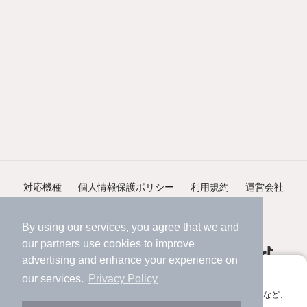
対応機種
個人情報保護ポリシー
利用規約
運営会社
ヘルプ・お問い合わせ
採用情報
By using our services, you agree that we and
our
partners
use cookies to improve
advertising and enhance your experience on
アプリに切り替えて、サクサクお部屋探し
our services.
Privacy Policy
会員登録なしですぐ使える。マップ検索やお気に入り保存など、
©NIFTY Lifestyle Co., Ltd.