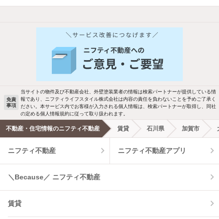
他の人はこんな条件で絞り込んでいます！
人気のこだわり条件
バス・トイレ別
2階以上
駐車場あり
ペット相談
当サイトの物件及び不動産会社、外壁塗装業者の情報は検索パートナーが提供している情
報であり、ニフティライフスタイル株式会社は内容の責任を負わないことを予めご了承く
免責
洗濯機置場あり
独立洗面台
事項
ださい。本サービス内でお客様が入力される個人情報は、検索パートナーが取得し、同社
の定める個人情報規約に従って取り扱われます。
エアコンあり
都市ガス
不動産・住宅情報のニフティ不動産
賃貸
石川県
加賀市
ニフティ不動産
ニフティ不動産アプリ
温水洗浄便座
オートロック
コンロ2口以上
追焚き機能
＼Because／ ニフティ不動産
TV付インターホン
角部屋
賃貸