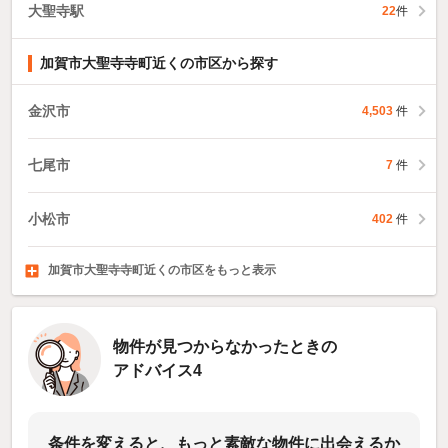
大聖寺駅
22
件
加賀市大聖寺寺町近くの市区から探す
金沢市
4,503
件
七尾市
7
件
小松市
402
件
加賀市大聖寺寺町近くの市区をもっと表示
羽咋市
かほく市
白山市
5
188
件
53
件
件
物件が見つからなかったときの
アドバイス4
条件を変えると、もっと素敵な物件に出会えるか