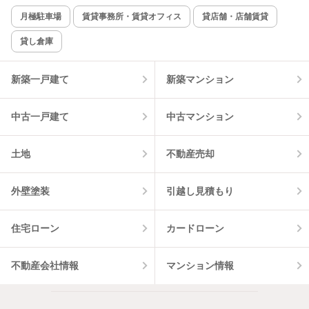
新着のみ
インターネット無料
月極駐車場
賃貸事務所・賃貸オフィス
貸店舗・店舗賃貸
貸し倉庫
該当件数:
物件一覧に反映
0
件
新築一戸建て
新築マンション
中古一戸建て
中古マンション
土地
不動産売却
外壁塗装
引越し見積もり
住宅ローン
カードローン
不動産会社情報
マンション情報