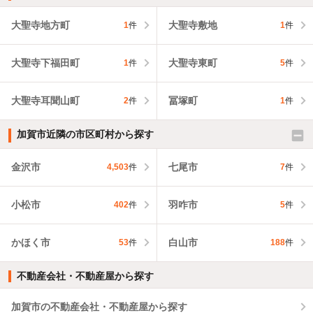
大聖寺地方町
大聖寺敷地
1
件
1
件
大聖寺下福田町
大聖寺東町
1
件
5
件
大聖寺耳聞山町
冨塚町
2
件
1
件
加賀市近隣の市区町村から探す
金沢市
七尾市
4,503
件
7
件
小松市
羽咋市
402
件
5
件
かほく市
白山市
53
件
188
件
不動産会社・不動産屋から探す
加賀市の不動産会社・不動産屋から探す