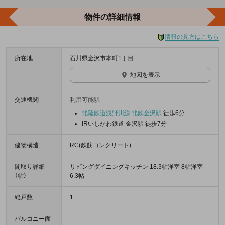
物件の詳細情報
情報の見方はこちら
所在地
石川県金沢市本町1丁目
地図を表示
交通機関
利用可能駅
北陸鉄道浅野川線
北鉄金沢駅
徒歩6分
IRいしかわ鉄道 金沢駅 徒歩7分
建物構造
RC(鉄筋コンクリート)
間取り詳細
リビングダイニングキッチン 18.3帖洋室 8帖洋室
（帖）
6.3帖
総戸数
1
バルコニー面
－