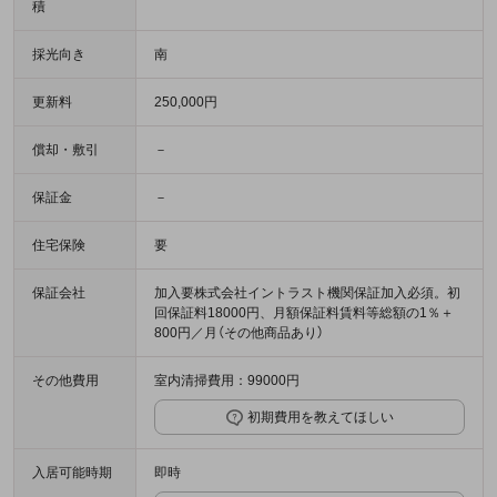
積
採光向き
南
更新料
250,000円
償却・敷引
－
保証金
－
住宅保険
要
保証会社
加入要株式会社イントラスト機関保証加入必須。初
回保証料18000円、月額保証料賃料等総額の1％＋
800円／月（その他商品あり）
その他費用
室内清掃費用：99000円
初期費用を教えてほしい
入居可能時期
即時