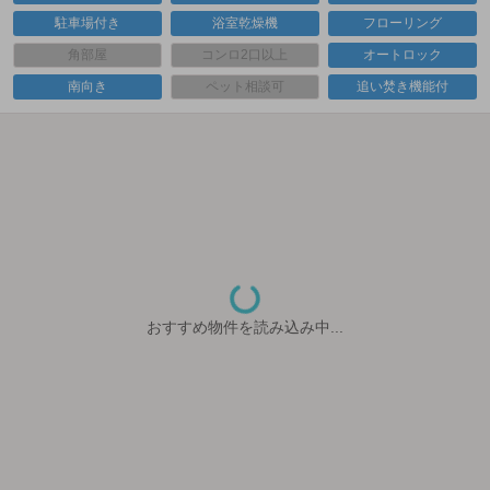
駐車場付き
浴室乾燥機
フローリング
角部屋
コンロ2口以上
オートロック
南向き
ペット相談可
追い焚き機能付
おすすめ物件を読み込み中...