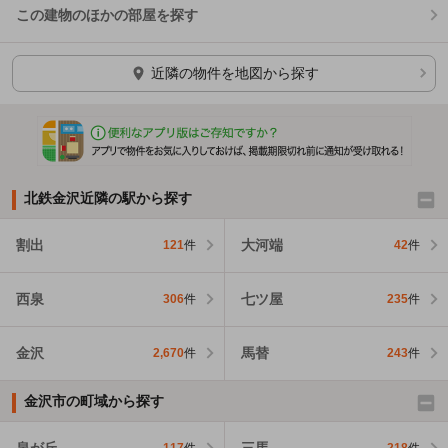
この建物のほかの部屋を探す
ほかの部屋を検索中…
近隣の物件を地図から探す
北鉄金沢近隣の駅から探す
割出
大河端
121
件
42
件
西泉
七ツ屋
306
件
235
件
金沢
馬替
2,670
件
243
件
金沢市の町域から探す
泉が丘
三馬