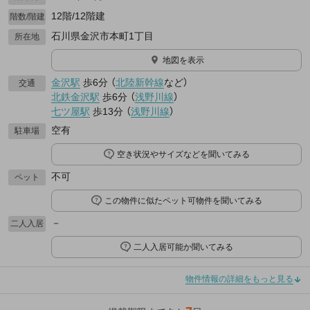
12階/12階建
階数/階建
石川県金沢市本町1丁目
所在地
地図を表示
金沢駅
歩6分
（
北陸新幹線
など
）
交通
北鉄金沢駅
歩6分
（
浅野川線
）
七ツ屋駅
歩13分
（
浅野川線
）
空有
駐車場
空き状況やサイズなどを聞いてみる
不可
ペット
この物件に似たペット可物件を聞いてみる
－
二人入居
二人入居可能か聞いてみる
物件情報の詳細をもっと見る