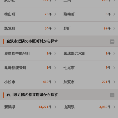
117
件
218
件
横山町
飛梅町
20
件
6
件
瓢箪町
野町
54
件
97
件
金沢市近隣の市区町村から探す
鹿島郡中能登町
鳳珠郡穴水町
1
件
1
件
鳳珠郡能登町
七尾市
1
件
7
件
小松市
加賀市
410
件
221
件
石川県近隣の都道府県から探す
新潟県
山梨県
14,271
件
3,980
件