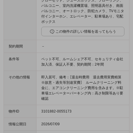
クローゼット、シューズボックス、フローリング、
バルコニー、室内洗濯機置場、照明器具付き、南面
バルコニー、オートロック、防犯カメラ、TVモニタ
付インターホン、エレベーター、駐車場あり、宅配
ボックス
この物件の詳しい情報を送ってもらう
契約期間
－
条件等
ペット不可、ルームシェア不可、セキュリティ会社
加入済、保証人不要、契約期間：2年間
その他の情報
即入居可、備考：［退去時費用 退去費用実費精算
※故意・過失等別途実費］ ルームクリーニング料
金に、エアコンクリーニング費用を含みます。※駐
車場エレベーターパーキング内：高さ制限等あり要
確認
物件ID
3101882-0055173
情報公開日
2026/07/09