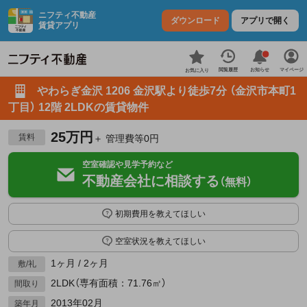
ニフティ不動産
ダウンロード
アプリで開く
賃貸アプリ
お知らせ
閲覧履歴
マイページ
お気に入り
やわらぎ金沢 1206 金沢駅より徒歩7分 （金沢市本町1
丁目） 12階 2LDKの賃貸物件
25万円
賃料
＋ 管理費等0円
空室確認や見学予約など
不動産会社に相談する
（無料）
初期費用を教えてほしい
空室状況を教えてほしい
1ヶ月 / 2ヶ月
敷/礼
2LDK（専有面積：71.76㎡）
間取り
2013年02月
築年月