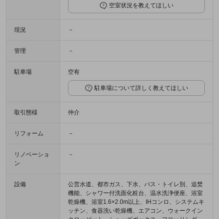
空室状況を教えてほしい
現況
－
管理
－
駐車場
空有
駐車場について詳しく教えてほしい
取引態様
仲介
リフォーム
－
リノベーショ
－
ン
設備
公営水道、都市ガス、下水、バス・トイレ別、追焚
機能、シャワー付洗面化粧台、温水洗浄便座、浴室
乾燥機、浴室1.6×2.0m以上、IHコンロ、システムキ
ッチン、食器洗い乾燥機、エアコン、ウォークイン