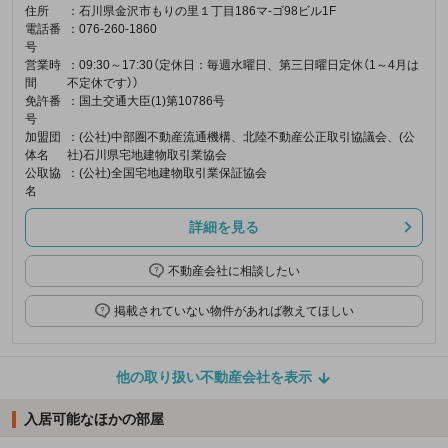
住所
：石川県金沢市もりの里１丁目186マ-ゴ98ビル1F
電話番
：076-260-1860
号
営業時
：09:30～17:30（定休日：毎週水曜日、第三日曜日定休（1～4月は
間
不定休です））
免許番
：国土交通大臣(1)第10786号
号
加盟団
：(公社)中部圏不動産流通機構、北陸不動産公正取引協議会、(公
体名
社)石川県宅地建物取引業協会
公取協
：(公社)全国宅地建物取引業保証協会
名
詳細を見る
不動産会社に相談したい
掲載されていない物件があれば教えてほしい
他の取り扱い不動産会社を表示
入居可能なほかの部屋