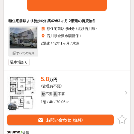
額住宅前駅より徒歩4分 築42年1ヶ月 2階建の賃貸物件
額住宅前駅 歩
4
分 （北鉄石川線）
石川県金沢市額新保１
2階建 / 42年1ヶ月 / 木造
すべての写真
駐車場あり
5.8
万円
（管理費不要）
不要
不要
敷
礼
1階 / 4K / 70.06㎡
お問い合わせ
（無料）
提供