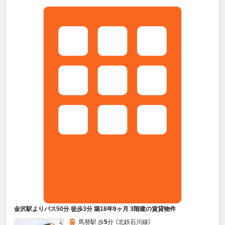
金沢駅よりバス50分 徒歩3分 築18年9ヶ月 3階建の賃貸物件
馬替駅 歩
5
分 （北鉄石川線）