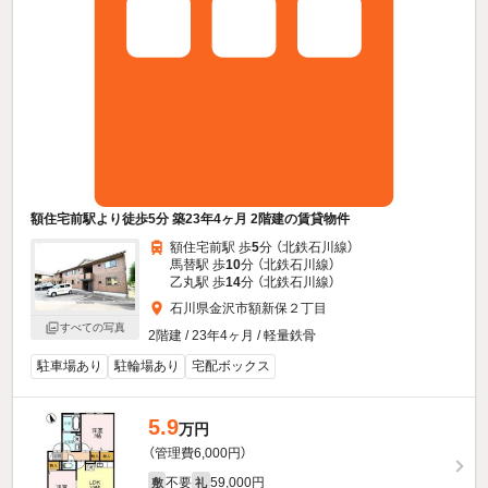
額住宅前駅より徒歩5分 築23年4ヶ月 2階建の賃貸物件
額住宅前駅 歩
5
分 （北鉄石川線）
馬替駅 歩
10
分 （北鉄石川線）
乙丸駅 歩
14
分 （北鉄石川線）
石川県金沢市額新保２丁目
すべての写真
2階建 / 23年4ヶ月 / 軽量鉄骨
駐車場あり
駐輪場あり
宅配ボックス
5.9
万円
（管理費6,000円）
不要
59,000円
敷
礼