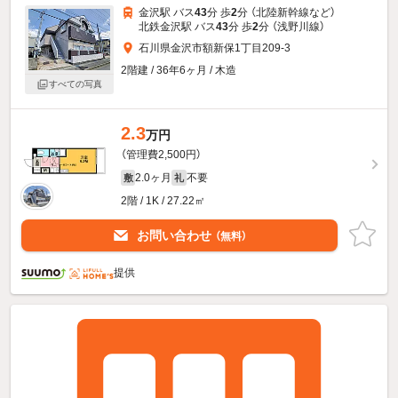
金沢駅 バス
43
分 歩
2
分 （北陸新幹線
など
）
北鉄金沢駅 バス
43
分 歩
2
分 （浅野川線）
石川県金沢市額新保1丁目209-3
2階建 / 36年6ヶ月 / 木造
すべての写真
2.3
万円
（管理費2,500円）
2.0ヶ月
不要
敷
礼
2階 / 1K / 27.22㎡
お問い合わせ
（無料）
提供