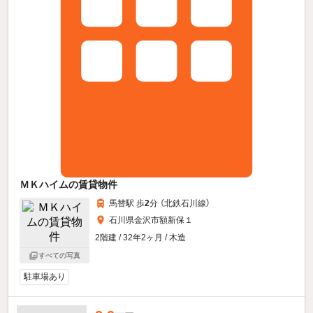
ＭＫハイムの賃貸物件
馬替駅 歩
2
分 （北鉄石川線）
石川県金沢市額新保１
2階建 / 32年2ヶ月 / 木造
すべての写真
駐車場あり