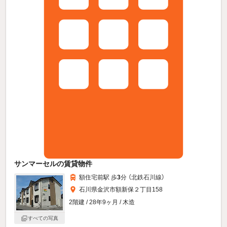
サンマーセルの賃貸物件
額住宅前駅 歩
3
分 （北鉄石川線）
石川県金沢市額新保２丁目158
2階建 / 28年9ヶ月 / 木造
すべての写真