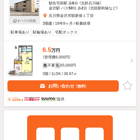
額住宅前駅 歩
6
分 （北鉄石川線）
金沢駅 バス
50
分 歩
2
分 （北陸新幹線
など
）
石川県金沢市額新保１丁目
すべての写真
3階建 / 18年9ヶ月 / 軽量鉄骨
駐車場あり
駐輪場あり
宅配ボックス
6.5
万円
（管理費6,000円）
不要
65,000円
敷
礼
3階 / 1LDK / 38.97㎡
お問い合わせ
（無料）
提供