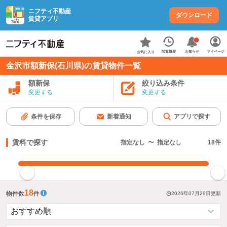
ニフティ不動産
ダウンロード
賃貸アプリ
お知らせ
閲覧履歴
マイページ
お気に入り
金沢市額新保(石川県)の賃貸物件一覧
額新保
絞り込み条件
変更する
変更する
条件を保存
新着通知
アプリで探す
賃料で探す
指定なし
〜
指定なし
18
件
指定した賃料で絞り込む
18
物件数
件
2026年07月29日
更新