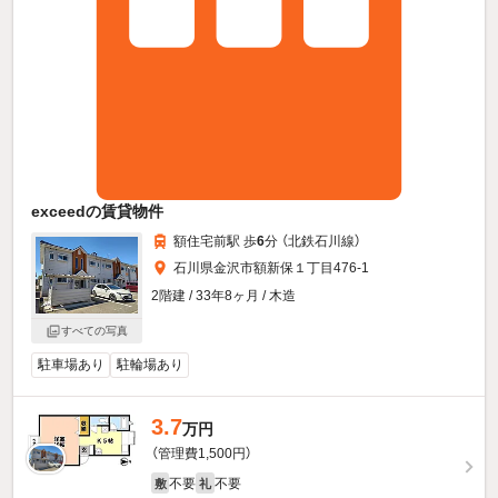
exceedの賃貸物件
額住宅前駅 歩
6
分 （北鉄石川線）
石川県金沢市額新保１丁目476-1
2階建 / 33年8ヶ月 / 木造
すべての写真
駐車場あり
駐輪場あり
3.7
万円
（管理費1,500円）
不要
不要
敷
礼