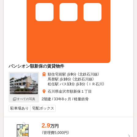
パンシオン額新保の賃貸物件
額住宅前駅 歩
9
分 （北鉄石川線）
馬替駅 歩
10
分 （北鉄石川線）
松任駅 バス
13
分 歩
3
分 （ＩＲ石川）
石川県金沢市額新保１丁目
2階建 / 33年8ヶ月 / 軽量鉄骨
すべての写真
駐車場あり
宅配ボックス
2.9
万円
（管理費5,000円）