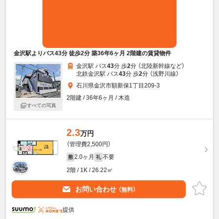
金沢駅よりバス43分 徒歩2分 築36年6ヶ月 2階建の賃貸物件
金沢駅 バス
43
分 歩
2
分 （北陸新幹線
など
）
北鉄金沢駅 バス
43
分 歩
2
分 （浅野川線）
石川県金沢市額新保1丁目209-3
2階建 / 36年6ヶ月 / 木造
すべての写真
2.3
万円
（管理費2,500円）
2.0ヶ月
不要
敷
礼
2階 / 1K / 26.22㎡
お問い合わせ
（無料）
提供