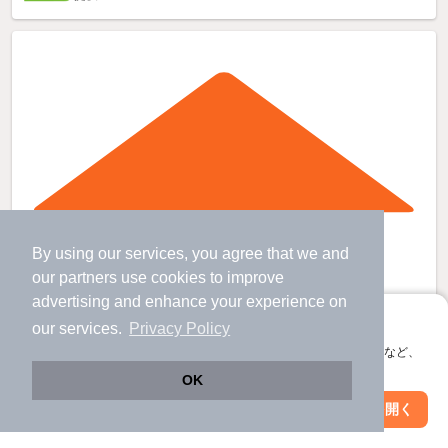
By using our services, you agree that we and
our
partners
use cookies to improve
advertising and enhance your experience on
アプリに切り替えて、サクサクお部屋探し
our services.
Privacy Policy
会員登録なしですぐ使える。マップ検索やお気に入り保存など、
アプリ限定の便利な機能が使えます！
OK
Web版で続行
アプリを開く
市区町村を変更
絞り込み条件を変更