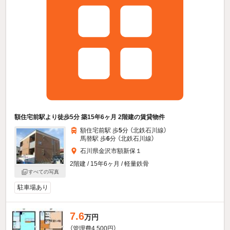
額住宅前駅より徒歩5分 築15年6ヶ月 2階建の賃貸物件
額住宅前駅 歩
5
分 （北鉄石川線）
馬替駅 歩
6
分 （北鉄石川線）
石川県金沢市額新保１
2階建 / 15年6ヶ月 / 軽量鉄骨
すべての写真
駐車場あり
7.6
万円
（管理費4,500円）