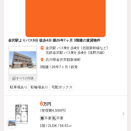
金沢駅よりバス9分 徒歩4分 築26年7ヶ月 3階建の賃貸物件
金沢駅 バス
9
分 歩
4
分 （北陸新幹線
など
）
北鉄金沢駅 バス
9
分 歩
4
分 （浅野川線）
石川県金沢市額新保町
3階建 / 26年7ヶ月 / 鉄骨
すべての写真
駐車場あり
駐輪場あり
宅配ボックス
6
万円
（管理費4,500円）
不要
不要
敷
礼
1階 / 2LDK / 56.61㎡