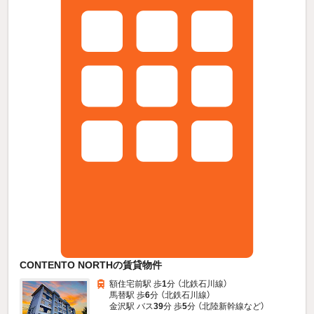
CONTENTO NORTHの賃貸物件
額住宅前駅 歩
1
分 （北鉄石川線）
馬替駅 歩
6
分 （北鉄石川線）
金沢駅 バス
39
分 歩
5
分 （北陸新幹線
など
）