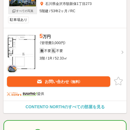
石川県金沢市額新保1丁目273
5階建 / 53年2ヶ月 / RC
すべての写真
駐車場あり
5
万円
（管理費3,000円）
不要
不要
敷
礼
3階 / 1R / 52.33㎡
お問い合わせ
（無料）
提供
CONTENTO NORTHのすべての部屋を見る