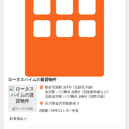
ロータスハイムの賃貸物件
額住宅前駅 歩
7
分 （北鉄石川線）
金沢駅 バス
36
分 歩
6
分 （北陸新幹線
など
）
北鉄金沢駅 バス
36
分 歩
6
分 （浅野川線）
石川県金沢市額新保３
すべての写真
2階建 / 39年11ヶ月 / 木造
駐車場あり