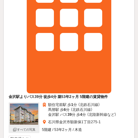
金沢駅よりバス39分 徒歩4分 築53年2ヶ月 5階建の賃貸物件
額住宅前駅 歩
1
分 （北鉄石川線）
馬替駅 歩
6
分 （北鉄石川線）
金沢駅 バス
39
分 歩
4
分 （北陸新幹線
など
）
石川県金沢市額新保1丁目275-1
5階建 / 53年2ヶ月 / 木造
すべての写真