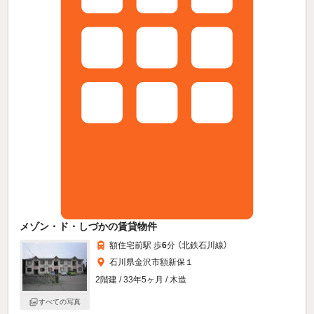
メゾン・ド・しづかの賃貸物件
額住宅前駅 歩
6
分 （北鉄石川線）
石川県金沢市額新保１
2階建 / 33年5ヶ月 / 木造
すべての写真