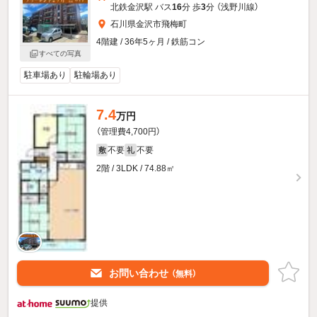
北鉄金沢駅 バス
16
分 歩
3
分 （浅野川線）
石川県金沢市飛梅町
4階建 / 36年5ヶ月 / 鉄筋コン
すべての写真
駐車場あり
駐輪場あり
7.4
万円
（管理費4,700円）
不要
不要
敷
礼
2階 / 3LDK / 74.88㎡
お問い合わせ
（無料）
提供