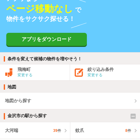
ページ移動なし
で
物件をサクサク探せる！
アプリをダウンロード
条件を変えて候補の物件を増やそう！
飛梅町
絞り込み条件
変更する
変更する
地図
地図から探す
金沢市の駅から探す
大河端
蚊爪
39
件
8
件