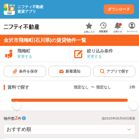
ニフティ不動産
ダウンロード
賃貸アプリ
お知らせ
閲覧履歴
マイページ
お気に入り
金沢市飛梅町(石川県)の賃貸物件一覧
飛梅町
絞り込み条件
変更する
変更する
条件を保存
新着通知
アプリで探す
賃料で探す
指定なし
〜
指定なし
2
件
指定した賃料で絞り込む
2
物件数
件
2025年06月06日
更新