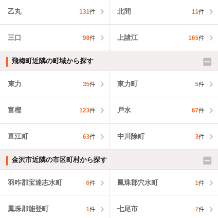
乙丸
北間
131
件
11
件
三口
上諸江
98
件
165
件
飛梅町近隣の町域から探す
東力
東力町
35
件
5
件
富樫
戸水
123
件
67
件
直江町
中川除町
63
件
3
件
金沢市近隣の市区町村から探す
羽咋郡宝達志水町
鳳珠郡穴水町
6
件
1
件
鳳珠郡能登町
七尾市
1
件
7
件