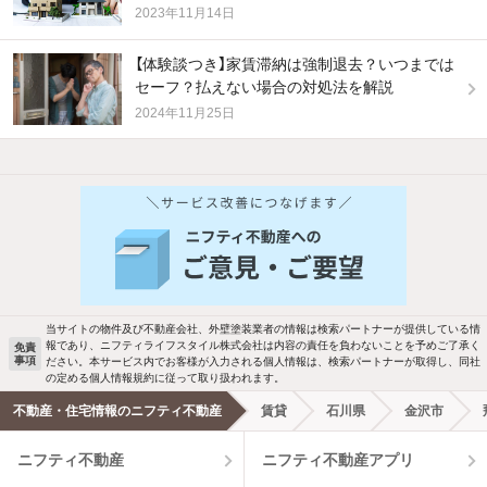
2023年11月14日
【体験談つき】家賃滞納は強制退去？いつまでは
セーフ？払えない場合の対処法を解説
2024年11月25日
他の人はこんな条件で絞り込んでいます！
人気のこだわり条件
バス・トイレ別
2階以上
駐車場あり
ペット相談
当サイトの物件及び不動産会社、外壁塗装業者の情報は検索パートナーが提供している情
報であり、ニフティライフスタイル株式会社は内容の責任を負わないことを予めご了承く
免責
洗濯機置場あり
独立洗面台
事項
ださい。本サービス内でお客様が入力される個人情報は、検索パートナーが取得し、同社
の定める個人情報規約に従って取り扱われます。
エアコンあり
都市ガス
不動産・住宅情報のニフティ不動産
賃貸
石川県
金沢市
ニフティ不動産
ニフティ不動産アプリ
温水洗浄便座
オートロック