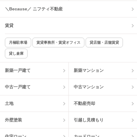
コンロ2口以上
追焚き機能
＼Because／ ニフティ不動産
TV付インターホン
角部屋
賃貸
新着のみ
インターネット無料
月極駐車場
賃貸事務所・賃貸オフィス
貸店舗・店舗賃貸
貸し倉庫
該当件数:
物件一覧に反映
2
件
新築一戸建て
新築マンション
中古一戸建て
中古マンション
土地
不動産売却
外壁塗装
引越し見積もり
住宅ローン
カードローン