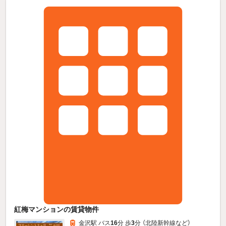
紅梅マンションの賃貸物件
金沢駅 バス
16
分 歩
3
分 （北陸新幹線
など
）