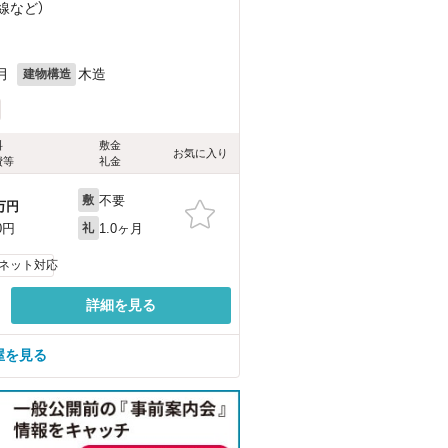
線
など
）
月
木造
建物構造
料
敷金
お気に入り
費等
礼金
不要
敷
万円
1.0ヶ月
0円
礼
ネット対応
詳細を見る
屋を見る