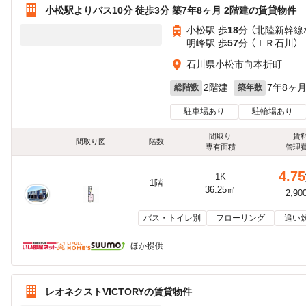
小松駅よりバス10分 徒歩3分 築7年8ヶ月 2階建の賃貸物件
小松駅 歩
18
分 （北陸新幹線
明峰駅 歩
57
分 （ＩＲ石川）
石川県小松市向本折町
2階建
7年8ヶ
総階数
築年数
駐車場あり
駐輪場あり
間取り
賃
間取り図
階数
専有面積
管理
4.75
1K
1階
36.25㎡
2,90
バス・トイレ別
フローリング
追い
ほか提供
レオネクストVICTORYの賃貸物件