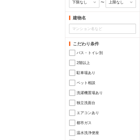
〜
建物名
こだわり条件
バス・トイレ別
2階以上
駐車場あり
ペット相談
洗濯機置場あり
独立洗面台
エアコンあり
都市ガス
温水洗浄便座