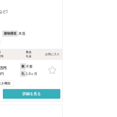
など
）
月
木造
建物構造
料
敷金
お気に入り
費等
礼金
不要
敷
万円
1.0ヶ月
0円
礼
炊き機能
詳細を見る