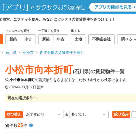
めて検索、ニフティ不動産。あなたにピッタリの賃貸物件をみつけよう！
マンションを買う
一戸建てを買う
建てる
新築
中古
新築
中古
土地
不動産会社
調べる
石川県
小松市
向本折町の賃貸物件を探す
小松市向本折町
(石川県)の賃貸物件一覧
小松市向本折町
の賃貸物件をさまざまなこだわり条件から検索できます。
2026年08月07日
更新
現在の選択条件：
-
絞り込み
並び替え
＆
25
物件数
件