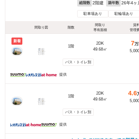
2階建
26年4ヶ
総階数
築年数
駐車場あり
駐輪場あり
間取り
賃
間取り図
階数
専有面積
管理
新着
7
2DK
万
1階
49.68㎡
5,00
バス・トイレ別
提供
4.6
2DK
1階
49.68㎡
5,00
バス・トイレ別
提供