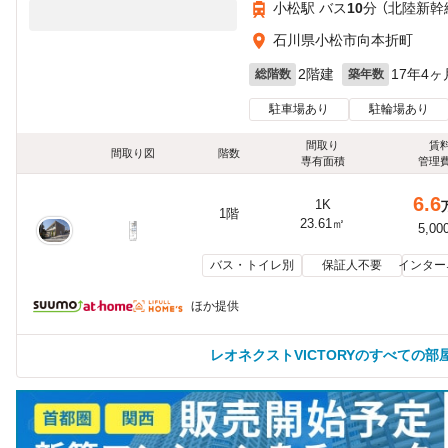
小松駅 バス
10
分 （北陸新幹
石川県小松市向本折町
2階建
17年4ヶ
総階数
築年数
駐車場あり
駐輪場あり
間取り
賃
間取り図
階数
専有面積
管理
6.6
1K
1階
23.61㎡
5,00
バス・トイレ別
保証人不要
インター
ほか提供
レオネクストVICTORYのすべての部