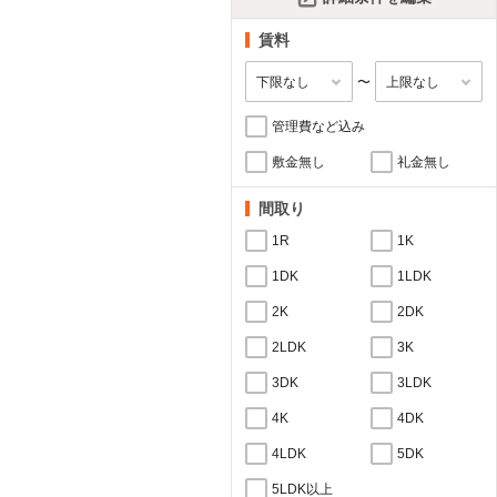
賃料
〜
管理費など込み
敷金無し
礼金無し
間取り
1R
1K
1DK
1LDK
2K
2DK
2LDK
3K
3DK
3LDK
4K
4DK
4LDK
5DK
5LDK以上