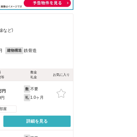
線
など
）
月
鉄骨造
建物構造
料
敷金
お気に入り
費等
礼金
不要
敷
万円
1.0ヶ月
0円
礼
部屋
詳細を見る