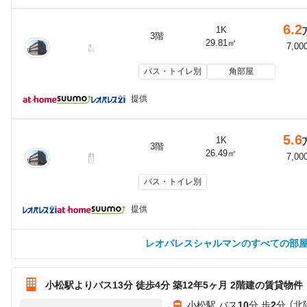
6.2
1K
3階
29.81㎡
7,00
バス・トイレ別
角部屋
提供
5.6
1K
3階
26.49㎡
7,00
バス・トイレ別
提供
レオパレスシャルマンのすべての部
小松駅よりバス13分 徒歩4分 築12年5ヶ月 2階建の賃貸物件
小松駅 バス
10
分 歩
2
分 （