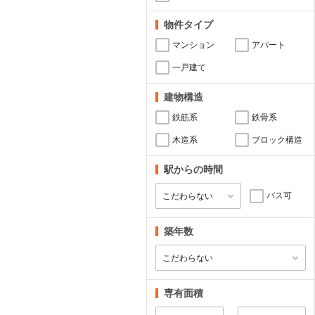
物件タイプ
マンション
アパート
一戸建て
建物構造
鉄筋系
鉄骨系
木造系
ブロック構造
駅からの時間
バス可
築年数
専有面積