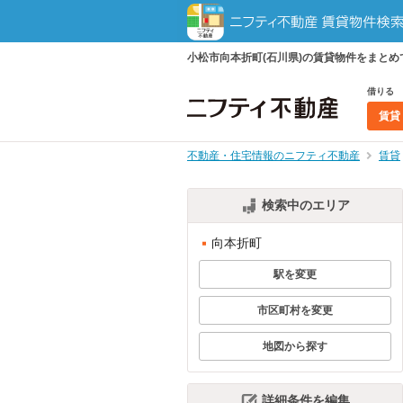
小松市向本折町(石川県)の賃貸物件をまと
借りる
賃貸
不動産・住宅情報のニフティ不動産
賃貸
検索中のエリア
向本折町
駅を変更
市区町村を変更
地図から探す
詳細条件を編集