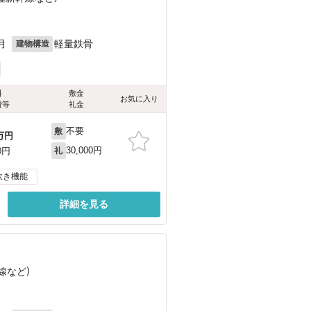
月
軽量鉄骨
建物構造
料
敷金
お気に入り
費等
礼金
不要
敷
万円
30,000円
0円
礼
炊き機能
詳細を見る
線
など
）