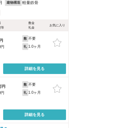
月
軽量鉄骨
建物構造
料
敷金
お気に入り
費等
礼金
不要
敷
円
1.0ヶ月
0円
礼
詳細を見る
不要
敷
万円
1.0ヶ月
0円
礼
詳細を見る