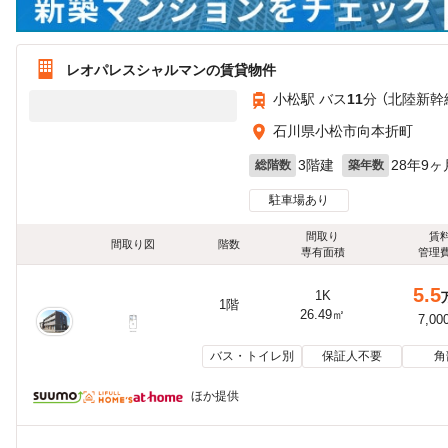
レオパレスシャルマンの賃貸物件
小松駅 バス
11
分 （北陸新幹
石川県小松市向本折町
3階建
28年9ヶ
総階数
築年数
駐車場あり
間取り
賃
間取り図
階数
専有面積
管理
5.5
1K
1階
26.49㎡
7,00
バス・トイレ別
保証人不要
角
ほか提供