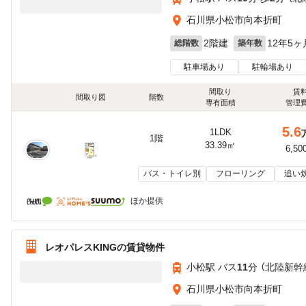
石川県小松市向本折町
2階建
12年5ヶ
総階数
築年数
駐車場あり
駐輪場あり
間取り
賃
間取り図
階数
専有面積
管理
5.6
1LDK
1階
33.39㎡
6,50
バス・トイレ別
フローリング
追い
ほか提供
レオパレスKINGの賃貸物件
小松駅 バス
11
分 （北陸新幹
石川県小松市向本折町