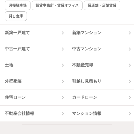
新着のみ
インターネット無料
月極駐車場
賃貸事務所・賃貸オフィス
貸店舗・店舗賃貸
貸し倉庫
該当件数:
物件一覧に反映
2
件
新築一戸建て
新築マンション
中古一戸建て
中古マンション
土地
不動産売却
外壁塗装
引越し見積もり
住宅ローン
カードローン
不動産会社情報
マンション情報