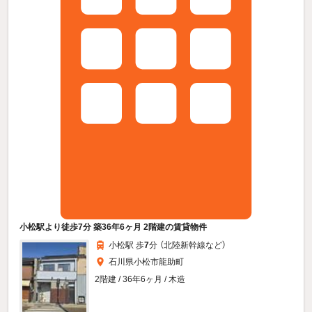
小松駅より徒歩7分 築36年6ヶ月 2階建の賃貸物件
小松駅 歩
7
分 （北陸新幹線
など
）
石川県小松市龍助町
2階建 / 36年6ヶ月 / 木造