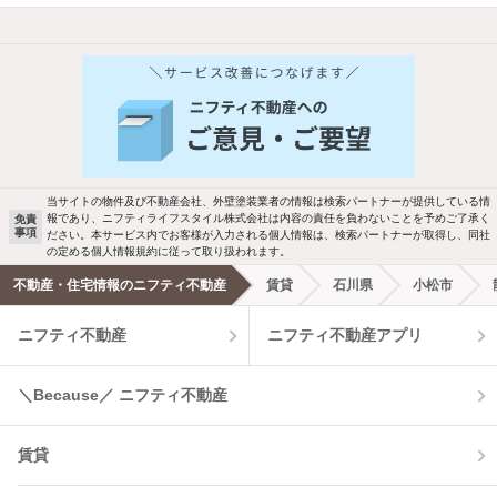
他の人はこんな条件で絞り込んでいます！
人気のこだわり条件
バス・トイレ別
2階以上
駐車場あり
ペット相談
当サイトの物件及び不動産会社、外壁塗装業者の情報は検索パートナーが提供している情
報であり、ニフティライフスタイル株式会社は内容の責任を負わないことを予めご了承く
免責
事項
ださい。本サービス内でお客様が入力される個人情報は、検索パートナーが取得し、同社
洗濯機置場あり
独立洗面台
の定める個人情報規約に従って取り扱われます。
不動産・住宅情報のニフティ不動産
賃貸
石川県
小松市
エアコンあり
都市ガス
ニフティ不動産
ニフティ不動産アプリ
温水洗浄便座
オートロック
＼Because／ ニフティ不動産
コンロ2口以上
追焚き機能
賃貸
TV付インターホン
角部屋