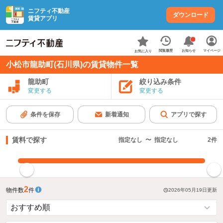
ニフティ不動産
ダウンロード
賃貸アプリ
お知らせ
閲覧履歴
マイページ
お気に入り
小松市龍助町(石川県)の賃貸物件一覧
龍助町
絞り込み条件
変更する
変更する
条件を保存
新着通知
アプリで探す
賃料で探す
指定なし
〜
指定なし
2
件
指定した賃料で絞り込む
2
物件数
件
2026年05月19日
更新