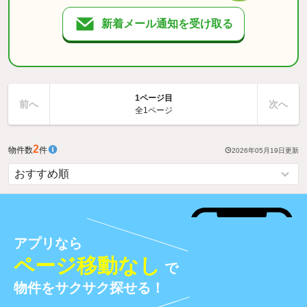
新着メール通知を受け取る
1ページ目
前へ
次へ
全1ページ
2
物件数
件
2026年05月19日
更新
アプリなら
ページ移動なし
で
物件をサクサク探せる！