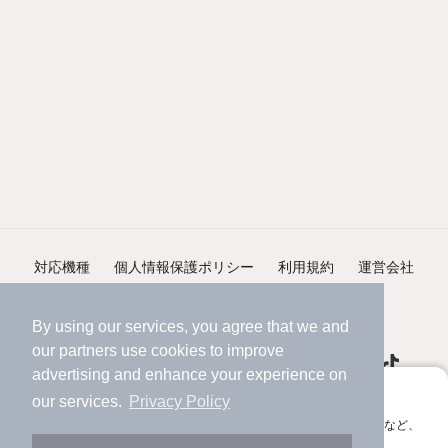
対応機種
個人情報保護ポリシー
利用規約
運営会社
ヘルプ・お問い合わせ
採用情報
By using our services, you agree that we and
our
partners
use cookies to improve
advertising and enhance your experience on
アプリに切り替えて、サクサクお部屋探し
our services.
Privacy Policy
会員登録なしですぐ使える。マップ検索やお気に入り保存など、
©NIFTY Lifestyle Co., Ltd.
アプリ限定の便利な機能が使えます！