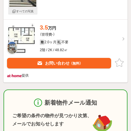
すべての写真
3.5
万円
（管理費-）
2.0ヶ月
不要
敷
礼
2階 / 2K / 48.82㎡
お問い合わせ
（無料）
提供
新着物件メール通知
ご希望の条件の物件が見つかり次第、
メールでお知らせします