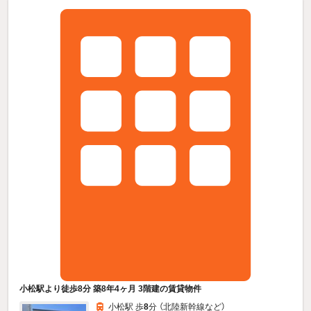
小松駅より徒歩8分 築8年4ヶ月 3階建の賃貸物件
小松駅 歩
8
分 （北陸新幹線
など
）