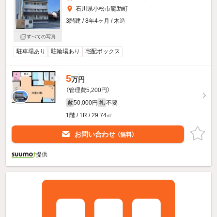
石川県小松市龍助町
3階建 / 8年4ヶ月 / 木造
すべての写真
駐車場あり
駐輪場あり
宅配ボックス
5
万円
（管理費5,200円）
50,000円
不要
敷
礼
1階 / 1R / 29.74㎡
お問い合わせ
（無料）
提供