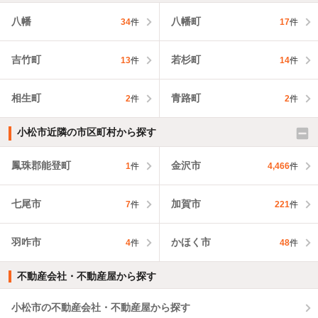
八幡
八幡町
34
件
17
件
吉竹町
若杉町
13
件
14
件
相生町
青路町
2
件
2
件
小松市近隣の市区町村から探す
鳳珠郡能登町
金沢市
1
件
4,466
件
七尾市
加賀市
7
件
221
件
羽咋市
かほく市
4
件
48
件
不動産会社・不動産屋から探す
小松市の不動産会社・不動産屋から探す