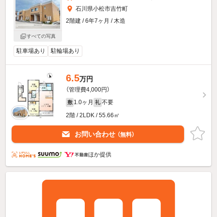
石川県小松市吉竹町
2階建 / 6年7ヶ月 / 木造
すべての写真
駐車場あり
駐輪場あり
6.5
万円
（管理費4,000円）
1.0ヶ月
不要
敷
礼
2階 / 2LDK / 55.66㎡
お問い合わせ
（無料）
ほか提供