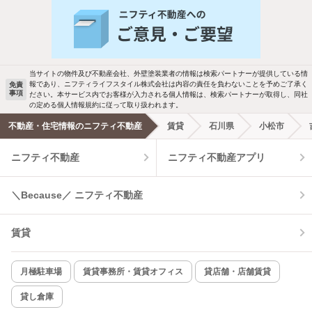
人気のこだわり条件
バス・トイレ別
2階以上
駐車場あり
ペット相談
当サイトの物件及び不動産会社、外壁塗装業者の情報は検索パートナーが提供している情
報であり、ニフティライフスタイル株式会社は内容の責任を負わないことを予めご了承く
免責
事項
ださい。本サービス内でお客様が入力される個人情報は、検索パートナーが取得し、同社
洗濯機置場あり
独立洗面台
の定める個人情報規約に従って取り扱われます。
不動産・住宅情報のニフティ不動産
賃貸
石川県
小松市
エアコンあり
都市ガス
ニフティ不動産
ニフティ不動産アプリ
温水洗浄便座
オートロック
＼Because／ ニフティ不動産
コンロ2口以上
追焚き機能
賃貸
TV付インターホン
角部屋
新着のみ
インターネット無料
月極駐車場
賃貸事務所・賃貸オフィス
貸店舗・店舗賃貸
貸し倉庫
該当件数: