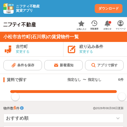
ニフティ不動産
ダウンロード
賃貸アプリ
お知らせ
閲覧履歴
マイページ
お気に入り
小松市吉竹町(石川県)の賃貸物件一覧
吉竹町
絞り込み条件
変更する
変更する
条件を保存
新着通知
アプリで探す
賃料で探す
指定なし
〜
指定なし
6
件
指定した賃料で絞り込む
6
物件数
件
2026年08月08日
更新