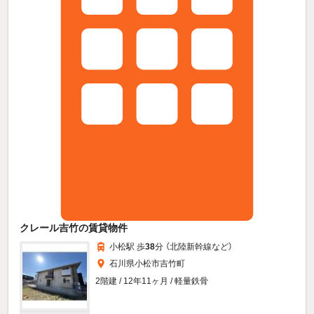
クレール吉竹の賃貸物件
小松駅 歩
38
分 （北陸新幹線
など
）
石川県小松市吉竹町
2階建 / 12年11ヶ月 / 軽量鉄骨