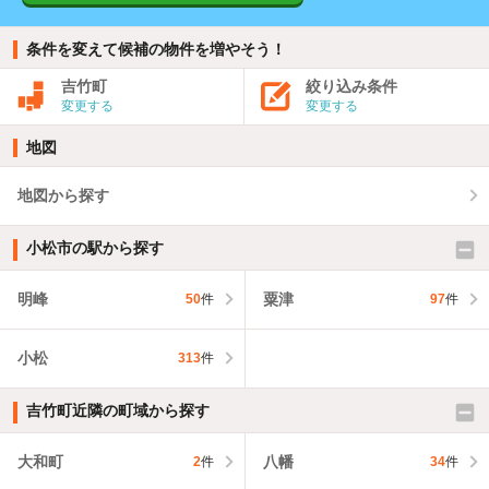
条件を変えて候補の物件を増やそう！
吉竹町
絞り込み条件
変更する
変更する
地図
地図から探す
小松市の駅から探す
明峰
粟津
50
件
97
件
小松
313
件
吉竹町近隣の町域から探す
大和町
八幡
2
件
34
件