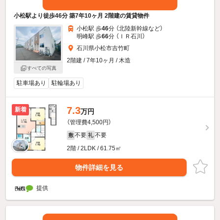
小松駅より徒歩46分 築7年10ヶ月 2階建の賃貸物件
小松駅 歩
46
分 （北陸新幹線
など
）
明峰駅 歩
66
分 （ＩＲ石川）
石川県小松市吉竹町
2階建 / 7年10ヶ月 / 木造
すべての写真
駐車場あり
駐輪場あり
7.3
新着
万円
（管理費4,500円）
不要
不要
敷
礼
2階 / 2LDK / 61.75㎡
物件詳細を見る
提供