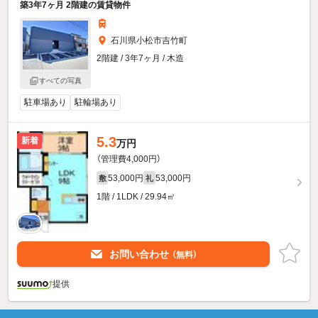
築3年7ヶ月 2階建の賃貸物件
石川県小松市吉竹町
2階建 / 3年7ヶ月 / 木造
すべての写真
駐車場あり
駐輪場あり
5.3
新着
万円
（管理費4,000円）
53,000円
53,000円
敷
礼
1階 / 1LDK / 29.94㎡
お問い合わせ
（無料）
提供