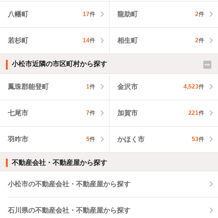
八幡町
龍助町
17
件
2
件
若杉町
相生町
14
件
2
件
小松市近隣の市区町村から探す
鳳珠郡能登町
金沢市
1
件
4,523
件
七尾市
加賀市
7
件
221
件
羽咋市
かほく市
5
件
53
件
不動産会社・不動産屋から探す
小松市の不動産会社・不動産屋から探す
石川県の不動産会社・不動産屋から探す