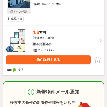
2階建 / 8年5ヶ月 / 木造
すべての写真
駐車場あり
4.6
万円
（管理費5,000円）
不要
不要
敷
礼
1階 / 1K / 32.92㎡
物件詳細を見る
提供
新着物件メール通知
検索中の条件の新着物件情報をいち早