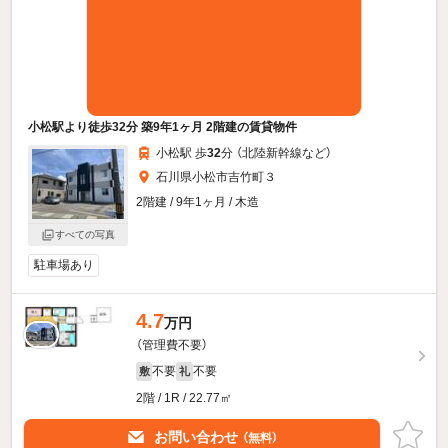
小松駅より徒歩32分 築9年1ヶ月 2階建の賃貸物件
小松駅 歩
32
分 （北陸新幹線
など
）
石川県小松市吉竹町３
2階建 / 9年1ヶ月 / 木造
すべての写真
駐車場あり
4.7
万円
（管理費不要）
不要
不要
敷
礼
2階 / 1R / 22.77㎡
お問い合わせ
（無料）