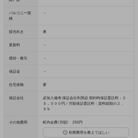
バルコニー面
－
積
採光向き
東
更新料
－
償却・敷引
－
保証金
－
住宅保険
要
保証会社
必加入備考:保証会社利用必 契約時保証委託料：２
５，０００円／月額保証委託料：賃料総額の２．
５％
その他費用
町内会費（月額） 250円
初期費用を教えてほしい