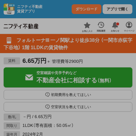
ニフティ不動産
ダウンロード
アプリで開く
賃貸アプリ
お知らせ
閲覧履歴
マイページ
お気に入り
フォルトーナIII 一ノ関駅より徒歩38分 （一関市赤荻字
下谷地） 1階 1LDKの賃貸物件
6.65万円
賃料
＋ 管理費等2900円
空室確認や見学予約など
不動産会社に相談する
（無料）
初期費用を教えてほしい
空室状況を教えてほしい
－円 / 6.65万円
敷/礼
1LDK（専有面積：50.05㎡）
間取り
2024年2月
築年月