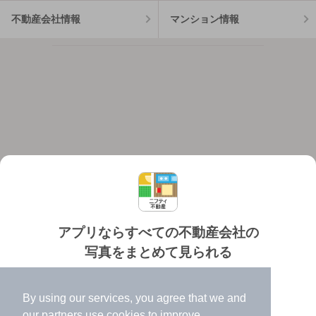
不動産会社情報
マンション情報
アプリならすべての不動産会社の
写真をまとめて見られる
対応機種
個人情報保護ポリシー
利用規約
運営会社
✔️
たくさんの写真でイメージふくらむ
ヘルプ・お問い合わせ
採用情報
By using our services, you agree that we and
✔️
高速表示で似た物件も見つけやすい
our
partners
use cookies to improve