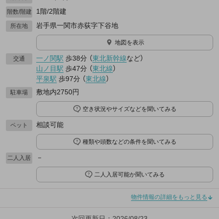
1階/2階建
階数/階建
岩手県一関市赤荻字下谷地
所在地
地図を表示
一ノ関駅
歩38分
（
東北新幹線
など
）
交通
山ノ目駅
歩47分
（
東北線
）
平泉駅
歩97分
（
東北線
）
敷地内2750円
駐車場
空き状況やサイズなどを聞いてみる
相談可能
ペット
種類や頭数などの条件を聞いてみる
－
二人入居
二人入居可能か聞いてみる
物件情報の詳細をもっと見る
次回更新日：2026/08/23