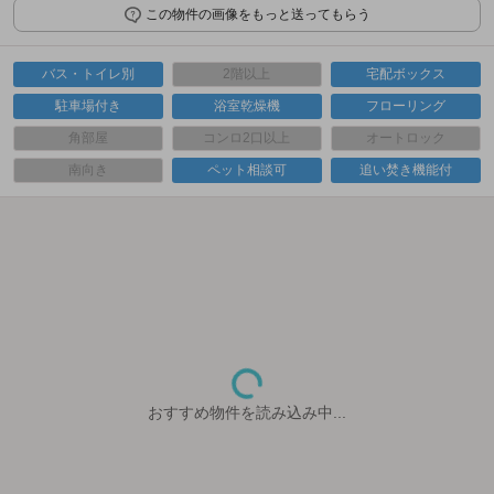
この物件の画像をもっと送ってもらう
バス・トイレ別
2階以上
宅配ボックス
駐車場付き
浴室乾燥機
フローリング
角部屋
コンロ2口以上
オートロック
南向き
ペット相談可
追い焚き機能付
おすすめ物件を読み込み中...