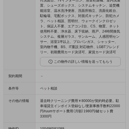
付洗面台、TVインターホン、浴室乾燥機、室内洗濯
置、シューズボックス、システムキッチン、追焚機
能浴室、温水洗浄便座、洗面所独立、洗面化粧台、
駐輪場、宅配ボックス、対面式キッチン、防犯カメ
ラ、ペット相談、照明付、ウォークインクロゼッ
ト、保証人不要、エアコン2台、CS、物置、ネット
使用料不要、浄水器、床下収納、雨戸、24時間換気
システム、複層ガラス、サンルーム、人感照明セン
サー、浴室1坪以上、プロパンガス、シャッター、
室内物干機、BS、IT重説 対応物件、LGBTフレンド
リー、初期費用カード決済可、家賃カード決済可
この物件の詳しい情報を送ってもらう
契約期間
－
条件等
ペット相談
その他の情報
退去時クリーニング費用￥80000が契約時必要。駐
車場貸主インボイス登録なし/更新事務手数料22000
円/ruumサポート費用（月額）1980円/鍵セット費
3300円
物件ID
100496581089