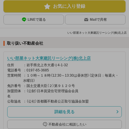
お気に入り登録
LINEで送る
Mailで共有
いい部屋ネット大東建託リーシング(株)北上店
取り扱い不動産会社
いい部屋ネット大東建託リーシング(株)北上店
住所
：岩手県北上市大通り4-1-32
電話番号
：0197-65-3685
営業時間
：１０時～１８時（12:30～13:30は昼休憩）（定休日：毎週火・
水曜日）
免許番号
：国土交通大臣（２）第９１２０号
加盟団体
：（公財）日本賃貸住宅管理協会会員
名
公取協名
：（公社）首都圏不動産公正取引協議会加盟
詳細を見る
不動産会社に相談したい