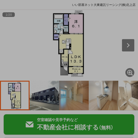
いい部屋ネット大東建託リーシング(株)北上店
1
/
20
空室確認や見学予約など
不動産会社に相談する
（無料）