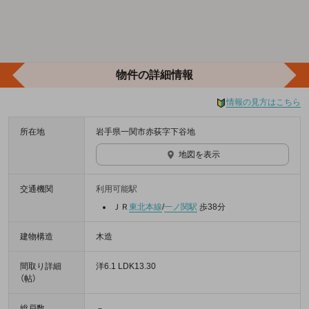
物件の詳細情報
情報の見方はこちら
所在地
岩手県一関市赤荻字下谷地
地図を表示
交通機関
利用可能駅
ＪＲ
東北本線
/
一ノ関駅
歩38分
建物構造
木造
間取り詳細
洋6.1 LDK13.30
（帖）
総戸数
－