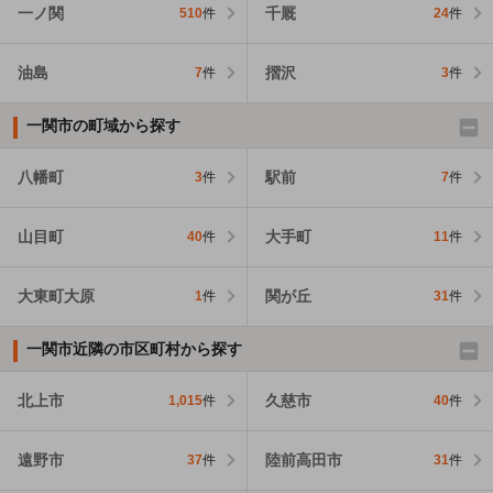
一ノ関
千厩
510
件
24
件
油島
摺沢
7
件
3
件
一関市の町域から探す
八幡町
駅前
3
件
7
件
山目町
大手町
40
件
11
件
大東町大原
関が丘
1
件
31
件
一関市近隣の市区町村から探す
北上市
久慈市
1,015
件
40
件
遠野市
陸前高田市
37
件
31
件