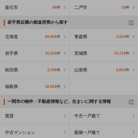
釜石市
二戸市
48
件
18
件
岩手県近隣の都道府県から探す
北海道
青森県
68,966
件
4,910
件
岩手県
宮城県
10,105
件
33,119
件
秋田県
山形県
3,706
件
6,603
件
福島県
18,062
件
一関市の物件・不動産情報など、住まいに関する情報
賃貸
中古一戸建て
中古マンション
新築一戸建て