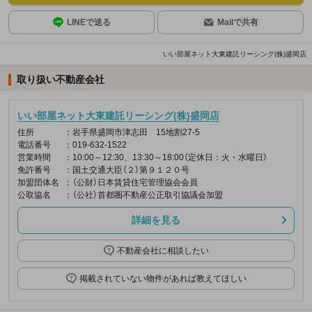
LINEで送る
Mailで共有
いい部屋ネット大東建託リーシング(株)盛岡店
取り扱い不動産会社
いい部屋ネット大東建託リーシング(株)盛岡店
住所
：岩手県盛岡市津志田 15地割27-5
電話番号
：019-632-1522
営業時間
：10:00～12:30、13:30～18:00（定休日：火・水曜日）
免許番号
：国土交通大臣（２）第９１２０号
加盟団体名
：（公財）日本賃貸住宅管理協会会員
公取協名
：（公社）首都圏不動産公正取引協議会加盟
詳細を見る
不動産会社に相談したい
掲載されていない物件があれば教えてほしい