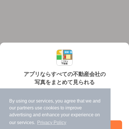
アプリならすべての不動産会社の
写真をまとめて見られる
対応機種
個人情報保護ポリシー
利用規約
運営会社
✔️
たくさんの写真でイメージふくらむ
ヘルプ・お問い合わせ
採用情報
By using our services, you agree that we and
✔️
高速表示で似た物件も見つけやすい
our
partners
use cookies to improve
✔️
便利な通知機能も充実
advertising and enhance your experience on
our services.
Privacy Policy
アプリを開く