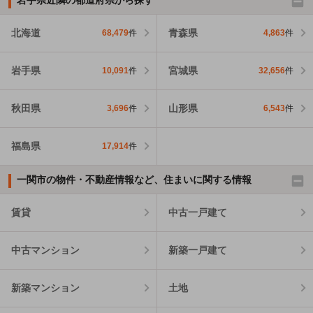
北海道
青森県
68,479
件
4,863
件
岩手県
宮城県
10,091
件
32,656
件
秋田県
山形県
3,696
件
6,543
件
福島県
17,914
件
一関市の物件・不動産情報など、住まいに関する情報
賃貸
中古一戸建て
中古マンション
新築一戸建て
新築マンション
土地