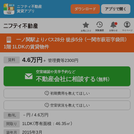
ニフティ不動産
ダウンロード
アプリで開く
賃貸アプリ
お知らせ
閲覧履歴
マイページ
お気に入り
一ノ関駅よりバス28分 徒歩5分 （一関市萩荘字袋田）
1階 1LDKの賃貸物件
4.6万円
賃料
＋ 管理費等2300円
空室確認や見学予約など
不動産会社に相談する
（無料）
初期費用を教えてほしい
空室状況を教えてほしい
－円 / 4.6万円
敷/礼
1LDK（専有面積：46.35㎡）
間取り
2015年3月
築年月