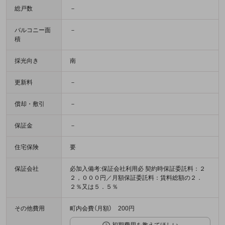
総戸数
－
バルコニー面
－
積
採光向き
南
更新料
－
償却・敷引
－
保証金
－
住宅保険
要
保証会社
必加入備考:保証会社利用必 契約時保証委託料：２
２，０００円／月額保証委託料：賃料総額の２．
２％又は５．５％
その他費用
町内会費（月額） 200円