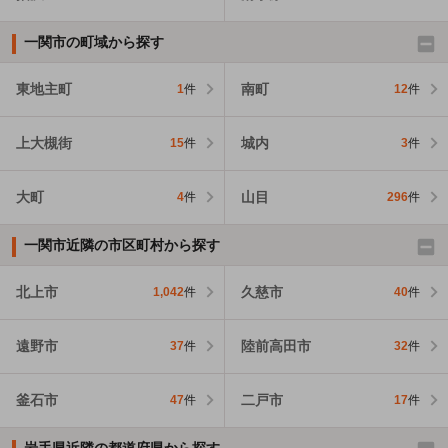
一関市の町域から探す
東地主町
南町
1
件
12
件
上大槻街
城内
15
件
3
件
大町
山目
4
件
296
件
一関市近隣の市区町村から探す
北上市
久慈市
1,042
件
40
件
遠野市
陸前高田市
37
件
32
件
釜石市
二戸市
47
件
17
件
岩手県近隣の都道府県から探す