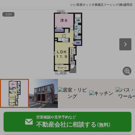
いい部屋ネット大東建託リーシング(株)盛岡店
1
/
20
空室確認や見学予約など
不動産会社に相談する
（無料）