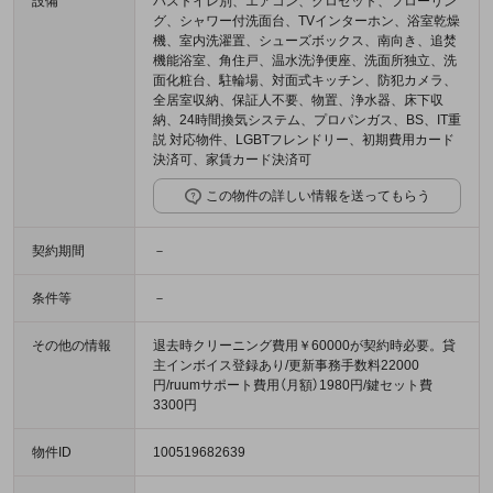
設備
バストイレ別、エアコン、クロゼット、フローリン
グ、シャワー付洗面台、TVインターホン、浴室乾燥
機、室内洗濯置、シューズボックス、南向き、追焚
機能浴室、角住戸、温水洗浄便座、洗面所独立、洗
面化粧台、駐輪場、対面式キッチン、防犯カメラ、
全居室収納、保証人不要、物置、浄水器、床下収
納、24時間換気システム、プロパンガス、BS、IT重
説 対応物件、LGBTフレンドリー、初期費用カード
決済可、家賃カード決済可
この物件の詳しい情報を送ってもらう
契約期間
－
条件等
－
その他の情報
退去時クリーニング費用￥60000が契約時必要。貸
主インボイス登録あり/更新事務手数料22000
円/ruumサポート費用（月額）1980円/鍵セット費
3300円
物件ID
100519682639