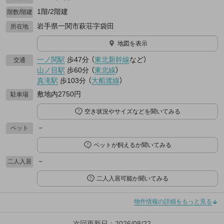
1階/2階建
階数/階建
岩手県一関市萩荘字袋田
所在地
地図を表示
一ノ関駅
歩47分
（
東北新幹線
など
）
交通
山ノ目駅
歩60分
（
東北線
）
真滝駅
歩103分
（
大船渡線
）
敷地内2750円
駐車場
空き状況やサイズなどを聞いてみる
－
ペット
ペットが飼えるか聞いてみる
－
二人入居
二人入居可能か聞いてみる
物件情報の詳細をもっと見る
次回更新日：2026/08/22