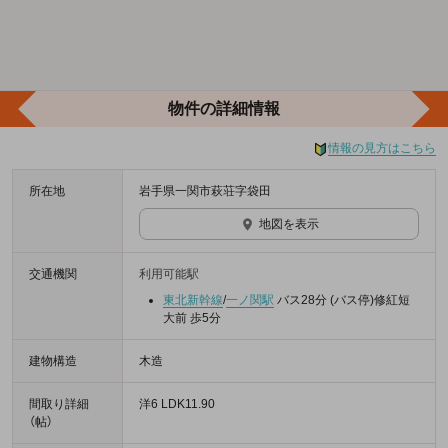
物件の詳細情報
情報の見方はこちら
所在地
岩手県一関市萩荘字袋田
地図を表示
交通機関
利用可能駅
東北新幹線
/
一ノ関駅
バス28分 (バス停)修紅短
大前 歩5分
建物構造
木造
間取り詳細
洋6 LDK11.90
（帖）