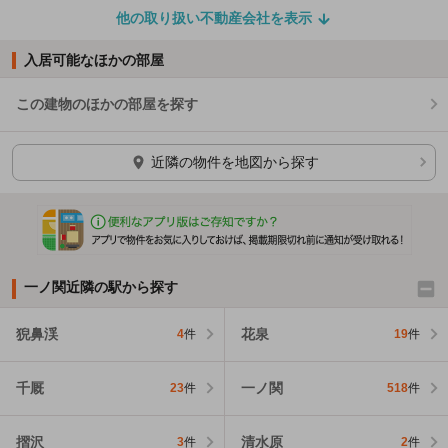
他の取り扱い不動産会社を表示
入居可能なほかの部屋
この建物のほかの部屋を探す
ほかの部屋を検索中…
近隣の物件を地図から探す
一ノ関近隣の駅から探す
猊鼻渓
花泉
4
件
19
件
千厩
一ノ関
23
件
518
件
摺沢
清水原
3
件
2
件