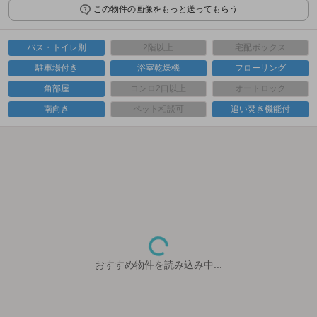
この物件の画像をもっと送ってもらう
バス・トイレ別
2階以上
宅配ボックス
駐車場付き
浴室乾燥機
フローリング
角部屋
コンロ2口以上
オートロック
南向き
ペット相談可
追い焚き機能付
おすすめ物件を読み込み中...