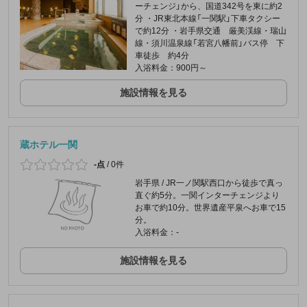
ーチェンジ」から、国道342号を東に約2
分 ・JR東北本線「一関駅」下車タクシー
で約12分 ・岩手県交通 厳美渓線・瑞山
線・須川温泉線「若宮八幡前」バス停 下
車徒歩 約4分
入浴料金：900円～
施設情報を見る
蔵ホテル一関
-点
/
0件
岩手県 / JR一ノ関駅西口から徒歩で真っ
直ぐ約5分。一関インターチェンジより
お車で約10分。世界遺産平泉へお車で15
分。
入浴料金：-
施設情報を見る