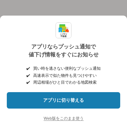
アプリならプッシュ通知で
値下げ情報をすぐにお知らせ
対応機種
個人情報保護ポリシー
利用規約
運営会社
✔️
買い時を逃さない便利なプッシュ通知
ヘルプ・お問い合わせ
採用情報
✔️
高速表示で似た物件も見つけやすい
✔️
周辺相場がひと目でわかる地図検索
アプリに切り替える
©NIFTY Lifestyle Co., Ltd.
Web版をこのまま使う