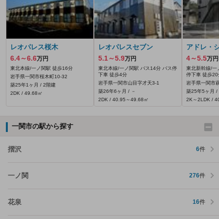
レオパレス桜木
レオパレスセブン
アドレ・
6.4～6.6
5.1～5.9
4～5.5
万円
万円
万円
東北本線/一ノ関駅 徒歩16分
東北本線/一ノ関駅 バス14分 バス停
東北新幹線/一
下車 徒歩4分
停下車 徒歩20
岩手県一関市桜木町10-32
岩手県一関市山目字才天3‐1
岩手県一関市萩
築25年1ヶ月 / 2階建
築26年6ヶ月 / －
築25年5ヶ月 /
2DK / 49.68㎡
2DK / 40.95～49.68㎡
2K～2LDK / 4
一関市の駅から探す
摺沢
6
件
一ノ関
276
件
花泉
16
件