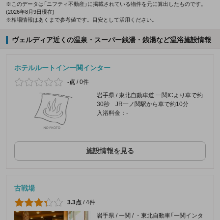
※このデータは「ニフティ不動産」に掲載されている物件を元に算出したものです。
(2026年8月9日現在)
※相場情報はあくまで参考値です。目安として活用ください。
ヴェルディア近くの温泉・スーパー銭湯・銭湯など温浴施設情報
ホテルルートイン一関インター
-点
/
0件
岩手県 / 東北自動車道 一関ICより車で約
30秒 JR一ノ関駅から車で約10分
入浴料金：-
施設情報を見る
古戦場
3.3点
/
4件
岩手県 / 一関 / ・東北自動車「一関インタ