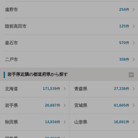
遠野市
254
件
陸前高田市
125
件
釜石市
570
件
二戸市
358
件
岩手県近隣の都道府県から探す
北海道
青森県
171,539
件
27,338
件
岩手県
宮城県
26,687
件
61,665
件
秋田県
山形県
14,934
件
16,091
件