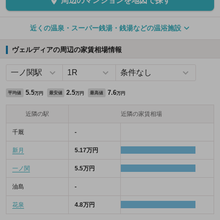
周辺のマンションを地図で探す
近くの温泉・スーパー銭湯・銭湯などの温浴施設
ヴェルディアの周辺の家賃相場情報
5.5
2.5
7.6
平均値
最安値
最高値
万円
万円
万円
近隣の駅
近隣の家賃相場
千厩
-
新月
5.17万円
一ノ関
5.5万円
油島
-
花泉
4.8万円