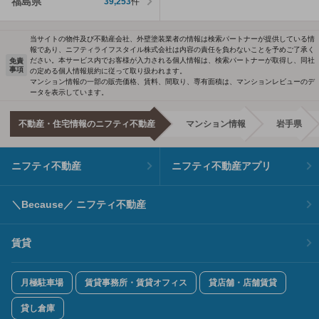
福島県
39,253
件
当サイトの物件及び不動産会社、外壁塗装業者の情報は検索パートナーが提供している情
報であり、ニフティライフスタイル株式会社は内容の責任を負わないことを予めご了承く
ださい。本サービス内でお客様が入力される個人情報は、検索パートナーが取得し、同社
免責
事項
の定める個人情報規約に従って取り扱われます。
マンション情報の一部の販売価格、賃料、間取り、専有面積は、マンションレビューのデ
ータを表示しています。
不動産・住宅情報のニフティ不動産
マンション情報
岩手県
ニフティ不動産
ニフティ不動産アプリ
＼Because／ ニフティ不動産
賃貸
月極駐車場
賃貸事務所・賃貸オフィス
貸店舗・店舗賃貸
貸し倉庫