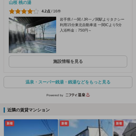
山桜 桃の湯
4.2点
/
16件
岩手県 / 一関 / JR一ノ関駅よりタクシー
利用15分東北自動車道 一関ICより5分
入浴料金：750円～
施設情報を見る
温泉・スーパー銭湯・銭湯などをもっと見る
Powered by
近隣の賃貸マンション
新着
新着
新着