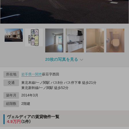
20枚の写真を見る
所在地
岩手県
一関市
萩荘字西田
交通
東北本線/一ノ関駅 バス8分 バス停下車 徒歩21分
東北新幹線/一ノ関駅 徒歩52分
築年月
2014年3月
総階数
2階建
ヴェルディアの賃貸物件一覧
4.9万円
（1件）