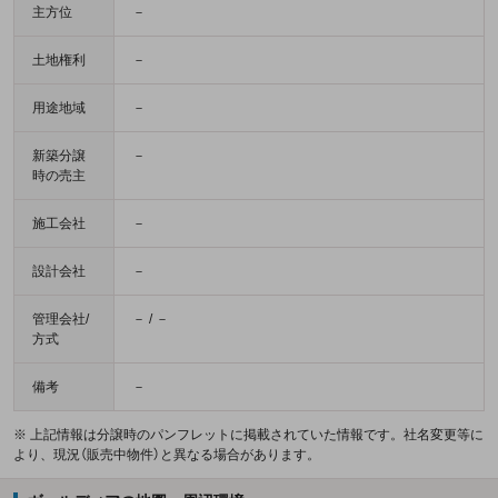
主方位
－
土地権利
－
用途地域
－
新築分譲
－
時の売主
施工会社
－
設計会社
－
管理会社/
－ / －
方式
備考
－
※ 上記情報は分譲時のパンフレットに掲載されていた情報です。社名変更等に
より、現況（販売中物件）と異なる場合があります。