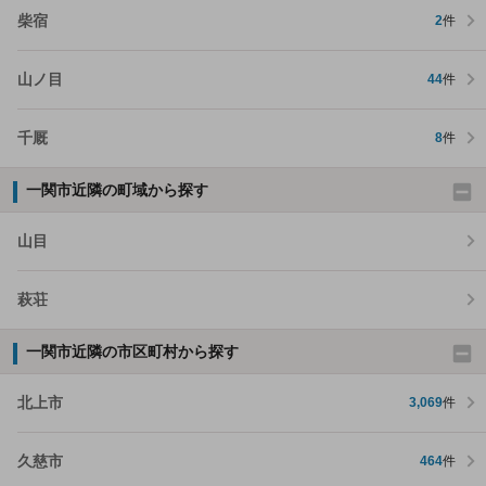
柴宿
2
件
山ノ目
44
件
千厩
8
件
一関市近隣の町域から探す
山目
萩荘
一関市近隣の市区町村から探す
北上市
3,069
件
久慈市
464
件