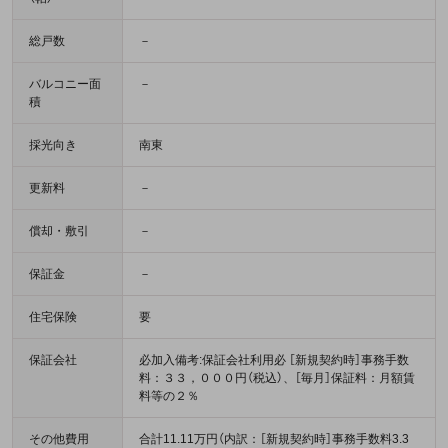
総戸数
－
バルコニー面
－
積
採光向き
南東
更新料
－
償却・敷引
－
保証金
－
住宅保険
要
保証会社
必加入備考:保証会社利用必 ［新規契約時］事務手数
料：３３，０００円（税込）、［毎月］保証料：月額賃
料等の２％
その他費用
合計11.11万円（内訳：［新規契約時］事務手数料3.3