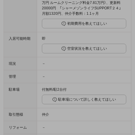
万円 ルームクリーニング料金7.81万円）、更新料
20000円 「シャーメゾンライフSUPPORT２４」
月額1320円、仲介手数料：1.1ヶ月
初期費用を教えてほしい
入居可能時期
即
空室状況を教えてほしい
現況
－
管理
－
駐車場
付無料/駐2台付
駐車場について詳しく教えてほしい
取引態様
仲介
リフォーム
－