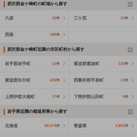
胆沢郡金ケ崎町の町域から探す
六原
三ケ尻
10
件
15
件
西根
186
件
胆沢郡金ケ崎町近隣の市区町村から探す
岩手郡岩手町
紫波郡紫波町
12
件
120
件
紫波郡矢巾町
西磐井郡平泉町
439
件
13
件
上閉伊郡大槌町
下閉伊郡山田町
17
件
9
件
岩手県近隣の都道府県から探す
北海道
青森県
68,479
件
4,863
件