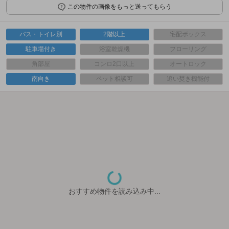
この物件の画像をもっと送ってもらう
バス・トイレ別
2階以上
宅配ボックス
駐車場付き
浴室乾燥機
フローリング
角部屋
コンロ2口以上
オートロック
南向き
ペット相談可
追い焚き機能付
おすすめ物件を読み込み中...