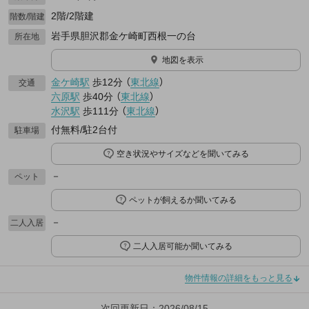
2階/2階建
階数/階建
岩手県胆沢郡金ケ崎町西根一の台
所在地
地図を表示
金ケ崎駅
歩12分
（
東北線
）
交通
六原駅
歩40分
（
東北線
）
水沢駅
歩111分
（
東北線
）
付無料/駐2台付
駐車場
空き状況やサイズなどを聞いてみる
－
ペット
ペットが飼えるか聞いてみる
－
二人入居
二人入居可能か聞いてみる
物件情報の詳細をもっと見る
次回更新日：2026/08/15