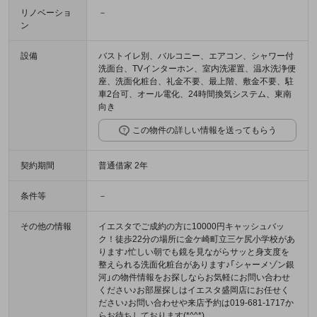
リノベーショ
－
ン
設備
バストイレ別、バルコニー、エアコン、シャワー付
洗面台、TVインターホン、室内洗濯置、温水洗浄便
座、洗面化粧台、礼金不要、最上階、敷金不要、駐
車2台可、オール電化、24時間換気システム、東南
向き
この物件の詳しい情報を送ってもらう
契約期間
普通借家 2年
条件等
－
その他の情報
イエスタでご成約の方に10000円キャッシュバッ
ク！徒歩22分の場所に金ケ崎町立三ケ尻小学校があ
ります♪忙しい朝でも鏡を見ながらサッと身支度を
整えられる洗面化粧台があります♪「シャーメゾン銀
河」の物件情報をお探しならお気軽にお問い合わせ
ください♪お部屋探しはイエスタ盛岡店にお任せく
ださい♪お問い合わせや来店予約は019-681-1717か
らお待ちしております(*^^*)