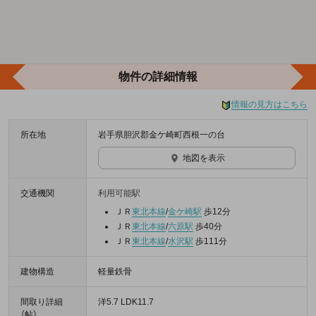
物件の詳細情報
情報の見方はこちら
所在地
岩手県胆沢郡金ケ崎町西根一の台
地図を表示
交通機関
利用可能駅
ＪＲ
東北本線
/
金ケ崎駅
歩12分
ＪＲ
東北本線
/
六原駅
歩40分
ＪＲ
東北本線
/
水沢駅
歩111分
建物構造
軽量鉄骨
間取り詳細
洋5.7 LDK11.7
（帖）