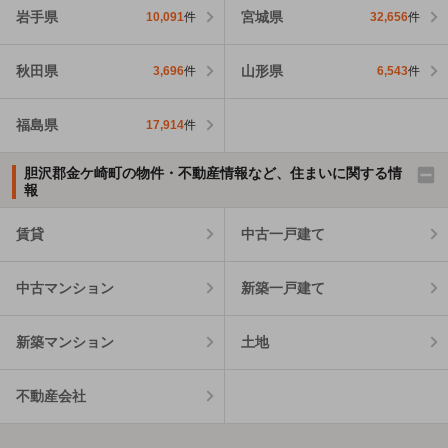
岩手県
宮城県
10,091
件
32,656
件
秋田県
山形県
3,696
件
6,543
件
福島県
17,914
件
胆沢郡金ケ崎町の物件・不動産情報など、住まいに関する情
報
賃貸
中古一戸建て
中古マンション
新築一戸建て
新築マンション
土地
不動産会社