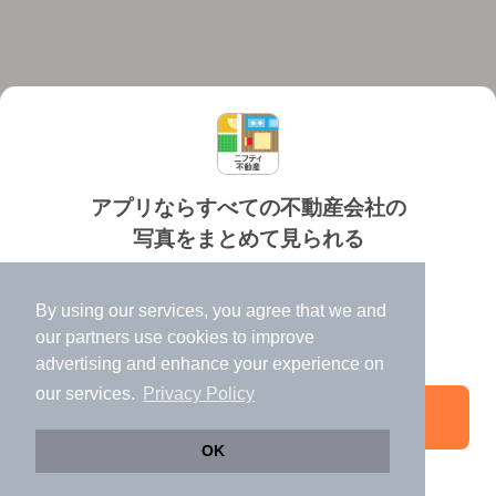
アプリならすべての不動産会社の
写真をまとめて見られる
対応機種
個人情報保護ポリシー
利用規約
運営会社
✔️
たくさんの写真でイメージふくらむ
ヘルプ・お問い合わせ
採用情報
By using our services, you agree that we and
✔️
高速表示で似た物件も見つけやすい
our
partners
use cookies to improve
✔️
便利な通知機能も充実
advertising and enhance your experience on
our services.
Privacy Policy
アプリを開く
©NIFTY Lifestyle Co., Ltd.
OK
じっくり探したい方は
急いでいる方は
引き続きWeb版でお部屋探し
メールで相談する
電話でお問い合わせ