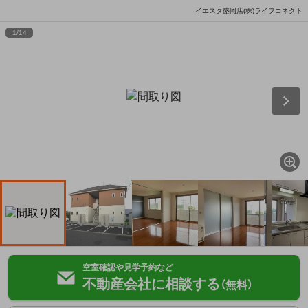
イエスタ盛岡店(株)ライフコネクト
1
/
14
空室確認や見学予約など
不動産会社に相談する
（無料）