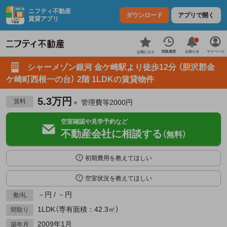
ニフティ不動産
ダウンロード
アプリで開く
賃貸アプリ
お知らせ
閲覧履歴
マイページ
お気に入り
シャーメゾン銀河 金ケ崎駅より徒歩12分 （胆沢郡金
ケ崎町西根一の台） 2階 1LDKの賃貸物件
5.3万円
賃料
＋ 管理費等2000円
空室確認や見学予約など
不動産会社に相談する
（無料）
初期費用を教えてほしい
空室状況を教えてほしい
－円 / －円
敷/礼
1LDK（専有面積：42.3㎡）
間取り
2009年1月
築年月