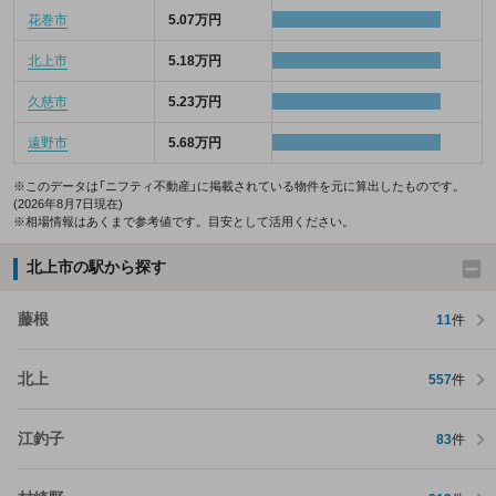
花巻市
5.07万円
北上市
5.18万円
久慈市
5.23万円
遠野市
5.68万円
※このデータは「ニフティ不動産」に掲載されている物件を元に算出したものです。
(2026年8月7日現在)
※相場情報はあくまで参考値です。目安として活用ください。
北上市の駅から探す
藤根
11
件
北上
557
件
江釣子
83
件