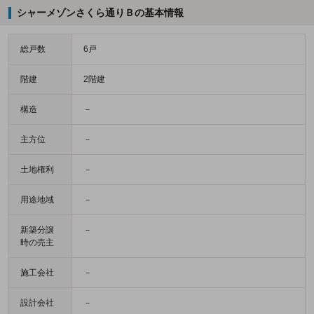
シャーメゾンさくら通りＢの基本情報
総戸数
6戸
階建
2階建
構造
－
主方位
－
土地権利
－
用途地域
－
新築分譲
－
時の売主
施工会社
－
設計会社
－