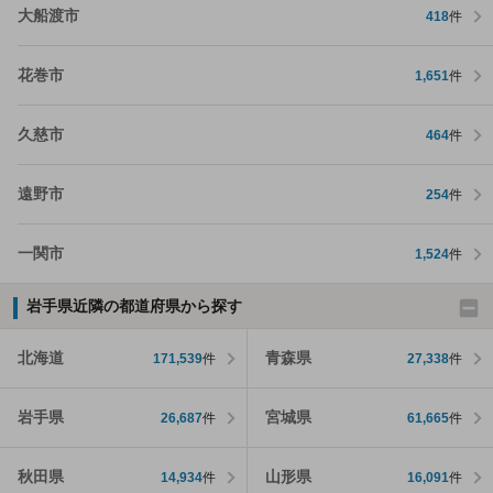
大船渡市
418
件
花巻市
1,651
件
久慈市
464
件
遠野市
254
件
一関市
1,524
件
岩手県近隣の都道府県から探す
北海道
青森県
171,539
件
27,338
件
岩手県
宮城県
26,687
件
61,665
件
秋田県
山形県
14,934
件
16,091
件