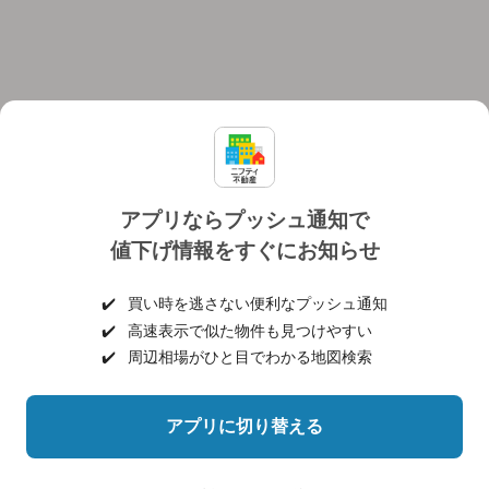
アプリならプッシュ通知で
値下げ情報をすぐにお知らせ
対応機種
個人情報保護ポリシー
利用規約
運営会社
✔️
買い時を逃さない便利なプッシュ通知
ヘルプ・お問い合わせ
採用情報
✔️
高速表示で似た物件も見つけやすい
✔️
周辺相場がひと目でわかる地図検索
アプリに切り替える
©NIFTY Lifestyle Co., Ltd.