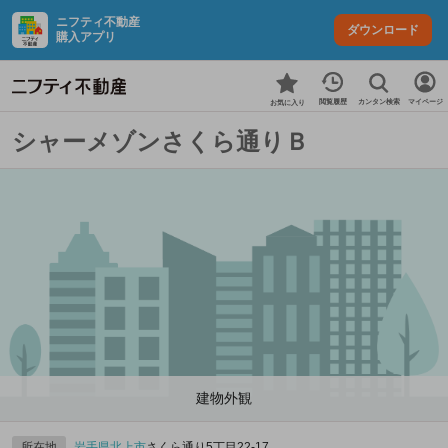
ニフティ不動産
ダウンロード
購入アプリ
カンタン検索
閲覧履歴
マイページ
お気に入り
シャーメゾンさくら通りＢ
建物外観
所在地
岩手県
北上市
さくら通り5丁目22-17