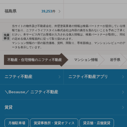
福島県
39,253
件
当サイトの物件及び不動産会社、外壁塗装業者の情報は検索パートナーが提供している情
報であり、ニフティライフスタイル株式会社は内容の責任を負わないことを予めご了承く
ださい。本サービス内でお客様が入力される個人情報は、検索パートナーが取得し、同社
免責
事項
の定める個人情報規約に従って取り扱われます。
マンション情報の一部の販売価格、賃料、間取り、専有面積は、マンションレビューのデ
ータを表示しています。
不動産・住宅情報のニフティ不動産
マンション情報
岩手県
ニフティ不動産
ニフティ不動産アプリ
＼Because／ ニフティ不動産
賃貸
月極駐車場
賃貸事務所・賃貸オフィス
貸店舗・店舗賃貸