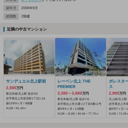
築年月
2006年9月
総階数
2階建
近隣の中古マンション
サンデュエル北上駅前
レーベン北上 THE
ポレスタ
PREMIER
ス
2,580
万円
3,380～3,680
2,980
万円
万円
東北本線/北上駅 徒歩5分
岩手県北上市若宮町1丁目1-18
東北本線/北上駅 徒歩7分
北上線/北上駅
築22年9ヶ月 / 9階建
岩手県北上市大通り2丁目6番11号
岩手県北上市幸
3LDK / 81.48㎡
築5年6ヶ月 / 11階建
築5年7ヶ月 / 
2LDK～3LDK / 66.94～77.70㎡
2LDK / 71.08