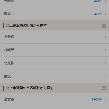
村崎野
219
件
柳原
380
件
北上市近隣の町域から探す
上野町
村崎野
北鬼柳
藤沢
北上市近隣の市区町村から探す
宮古市
1,015
件