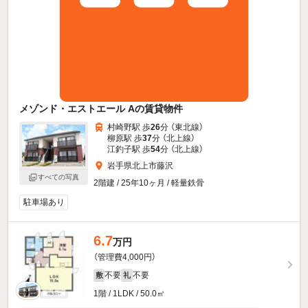
メゾンド・エストエール Aの賃貸物件
村崎野駅 歩
26
分 （東北線）
柳原駅 歩
37
分 （北上線）
江釣子駅 歩
54
分 （北上線）
岩手県北上市藤沢
すべての写真
2階建 / 25年10ヶ月 / 軽量鉄骨
駐車場あり
6.7
万円
（管理費4,000円）
不要
不要
敷
礼
1階 / 1LDK / 50.0㎡