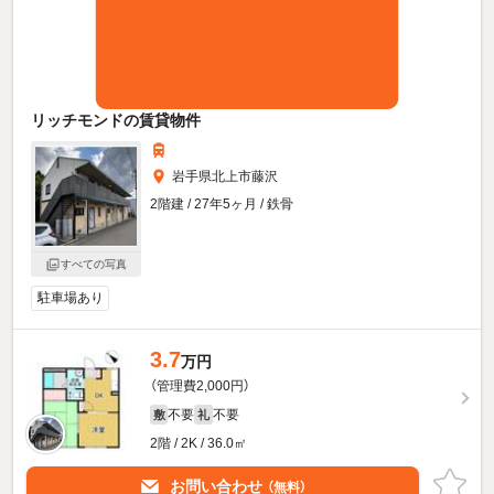
リッチモンドの賃貸物件
岩手県北上市藤沢
2階建 / 27年5ヶ月 / 鉄骨
すべての写真
駐車場あり
3.7
万円
（管理費2,000円）
不要
不要
敷
礼
2階 / 2K / 36.0㎡
お問い合わせ
（無料）