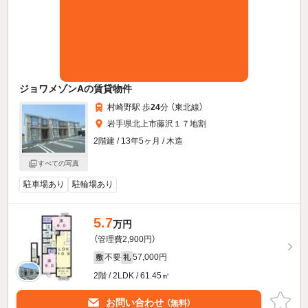
ジョワメゾンAの賃貸物件
村崎野駅 歩
24
分 （東北線）
岩手県北上市藤沢１７地割
2階建 / 13年5ヶ月 / 木造
すべての写真
駐車場あり
駐輪場あり
5.7
万円
（管理費2,900円）
不要
57,000円
敷
礼
2階 / 2LDK / 61.45㎡
お問い合わせ
（無料）