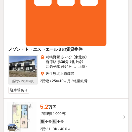
メゾン・ド・エストエールＢの賃貸物件
村崎野駅 歩
26
分 （東北線）
柳原駅 歩
36
分 （北上線）
江釣子駅 歩
54
分 （北上線）
岩手県北上市藤沢
2階建 / 25年10ヶ月 / 軽量鉄骨
すべての写真
駐車場あり
5.2
万円
（管理費4,000円）
不要
不要
敷
礼
2階 / 1LDK / 40.0㎡