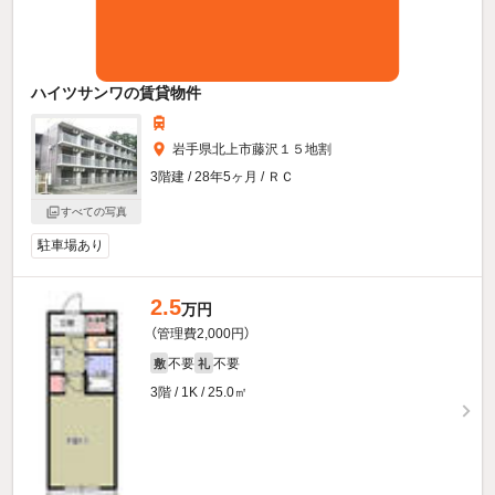
ハイツサンワの賃貸物件
岩手県北上市藤沢１５地割
3階建 / 28年5ヶ月 / ＲＣ
すべての写真
駐車場あり
2.5
万円
（管理費2,000円）
不要
不要
敷
礼
3階 / 1K / 25.0㎡