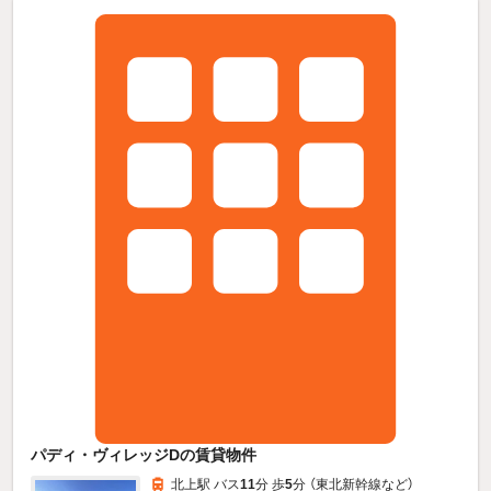
パディ・ヴィレッジDの賃貸物件
北上駅 バス
11
分 歩
5
分 （東北新幹線
など
）