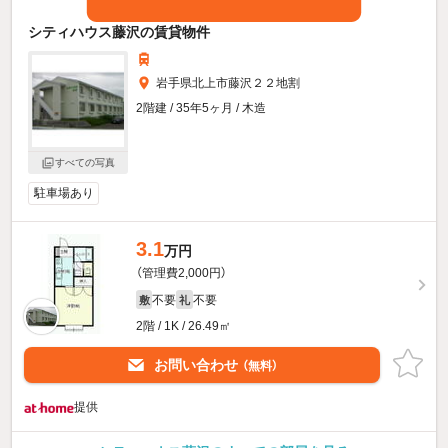
シティハウス藤沢の賃貸物件
岩手県北上市藤沢２２地割
2階建 / 35年5ヶ月 / 木造
すべての写真
駐車場あり
3.1
万円
（管理費2,000円）
不要
不要
敷
礼
2階 / 1K / 26.49㎡
お問い合わせ
（無料）
提供