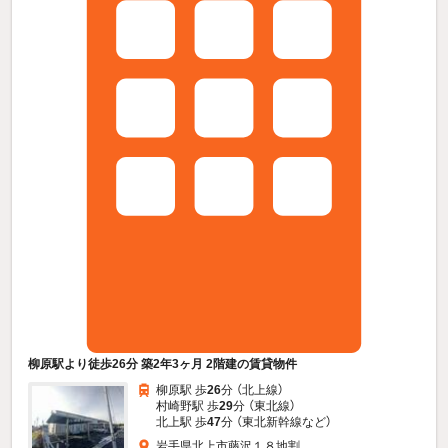
柳原駅より徒歩26分 築2年3ヶ月 2階建の賃貸物件
柳原駅 歩
26
分 （北上線）
村崎野駅 歩
29
分 （東北線）
北上駅 歩
47
分 （東北新幹線
など
）
岩手県北上市藤沢１８地割