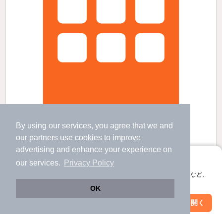
By using our services, you agree that we and
柳原駅より徒歩26分 築2年6ヶ月 2階建の賃貸物件
our
partners
use cookies to improve
柳原駅 歩
26
分 （北上線）
advertising and enhance your experience on
村崎野駅 歩
34
分 （東北線）
アプリに切り替えて、サクサクお部屋探し
our services.
Privacy Policy
北上駅 歩
48
分 （東北新幹線
など
）
会員登録なしですぐ使える。マップ検索やお気に入り保存など、
岩手県北上市藤沢１８地割
アプリ限定の便利な機能が使えます！
OK
2階建 / 2年6ヶ月 / 木造
すべての写真
Web版で続行
アプリを開く
駐車場あり
宅配ボックス
市区町村を変更
絞り込み条件を変更