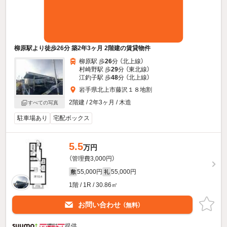
柳原駅より徒歩26分 築2年3ヶ月 2階建の賃貸物件
柳原駅 歩
26
分 （北上線）
村崎野駅 歩
29
分 （東北線）
江釣子駅 歩
48
分 （北上線）
岩手県北上市藤沢１８地割
2階建 / 2年3ヶ月 / 木造
すべての写真
駐車場あり
宅配ボックス
5.5
万円
（管理費3,000円）
55,000円
55,000円
敷
礼
1階 / 1R / 30.86㎡
お問い合わせ
（無料）
提供