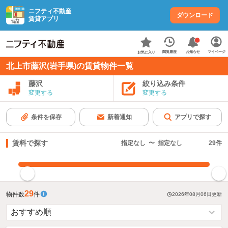
ニフティ不動産
ダウンロード
賃貸アプリ
お知らせ
閲覧履歴
マイページ
お気に入り
北上市藤沢(岩手県)の賃貸物件一覧
藤沢
絞り込み条件
変更する
変更する
条件を保存
新着通知
アプリで探す
賃料で探す
指定なし
〜
指定なし
29
件
指定した賃料で絞り込む
29
物件数
件
2026年08月06日
更新