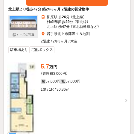
北上駅より徒歩47分 築2年3ヶ月 2階建の賃貸物件
柳原駅 歩
26
分 （北上線）
村崎野駅 歩
29
分 （東北線）
北上駅 歩
47
分 （東北新幹線
など
）
岩手県北上市藤沢１８地割
すべての写真
2階建 / 2年3ヶ月 / 木造
駐車場あり
宅配ボックス
5.7
万円
（管理費3,000円）
57,000円
57,000円
敷
礼
1階 / 1R / 30.86㎡