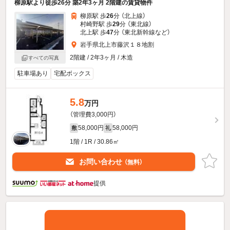
柳原駅より徒歩26分 築2年3ヶ月 2階建の賃貸物件
柳原駅 歩
26
分 （北上線）
村崎野駅 歩
29
分 （東北線）
北上駅 歩
47
分 （東北新幹線
など
）
岩手県北上市藤沢１８地割
2階建 / 2年3ヶ月 / 木造
すべての写真
駐車場あり
宅配ボックス
5.8
万円
（管理費3,000円）
58,000円
58,000円
敷
礼
1階 / 1R / 30.86㎡
お問い合わせ
（無料）
提供