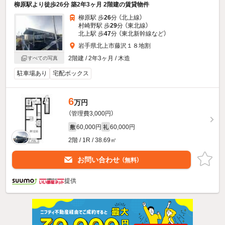
柳原駅より徒歩26分 築2年3ヶ月 2階建の賃貸物件
柳原駅 歩
26
分 （北上線）
村崎野駅 歩
29
分 （東北線）
北上駅 歩
47
分 （東北新幹線
など
）
岩手県北上市藤沢１８地割
2階建 / 2年3ヶ月 / 木造
すべての写真
駐車場あり
宅配ボックス
6
万円
（管理費3,000円）
60,000円
60,000円
敷
礼
2階 / 1R / 38.69㎡
お問い合わせ
（無料）
提供