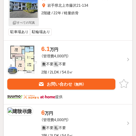
岩手県北上市藤沢21-134
2階建 / 22年 / 軽量鉄骨
すべての写真
駐車場あり
駐輪場あり
6.1
万円
（管理費4,000円）
不要
不要
敷
礼
2階 / 2LDK / 54.0㎡
お問い合わせ
（無料）
提供
6
万円
（管理費4,000円）
不要
不要
敷
礼
2階 / 2LDK / 54.0㎡