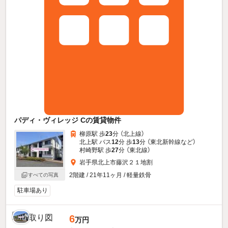
パディ・ヴィレッジ Cの賃貸物件
柳原駅 歩
23
分 （北上線）
北上駅 バス
12
分 歩
13
分 （東北新幹線
など
）
村崎野駅 歩
27
分 （東北線）
岩手県北上市藤沢２１地割
2階建 / 21年11ヶ月 / 軽量鉄骨
すべての写真
駐車場あり
6
万円