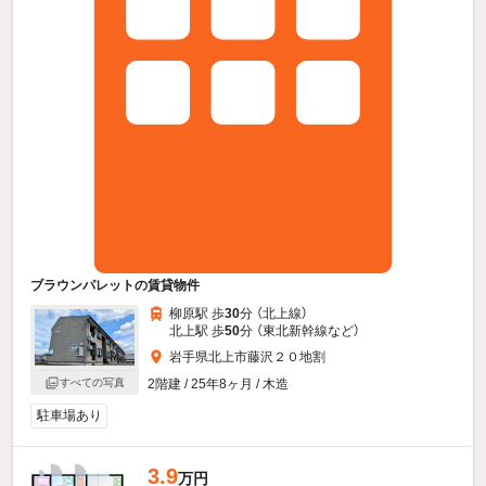
ブラウンパレットの賃貸物件
柳原駅 歩
30
分 （北上線）
北上駅 歩
50
分 （東北新幹線
など
）
岩手県北上市藤沢２０地割
すべての写真
2階建 / 25年8ヶ月 / 木造
駐車場あり
3.9
万円