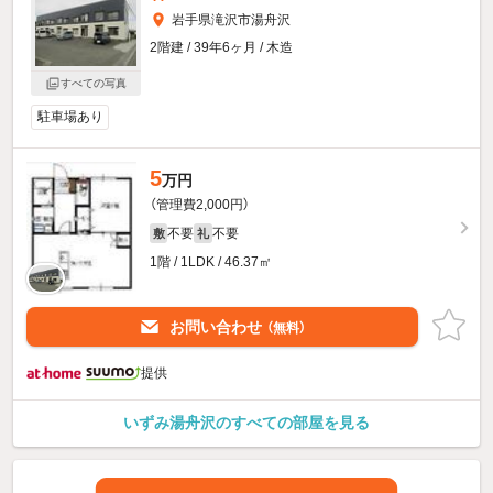
岩手県滝沢市湯舟沢
2階建 / 39年6ヶ月 / 木造
すべての写真
駐車場あり
5
万円
（管理費2,000円）
不要
不要
敷
礼
1階 / 1LDK / 46.37㎡
お問い合わせ
（無料）
提供
いずみ湯舟沢のすべての部屋を見る