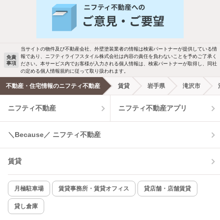
新着物件メール通知
バス・トイレ別
2階以上
検索中の条件の新着物件情報をいち早く
駐車場あり
ペット相談
お知らせします
当サイトの物件及び不動産会社、外壁塗装業者の情報は検索パートナーが提供している情
報であり、ニフティライフスタイル株式会社は内容の責任を負わないことを予めご了承く
免責
事項
ださい。本サービス内でお客様が入力される個人情報は、検索パートナーが取得し、同社
洗濯機置場あり
独立洗面台
新着メール通知を受け取る
の定める個人情報規約に従って取り扱われます。
不動産・住宅情報のニフティ不動産
賃貸
岩手県
滝沢市
エアコンあり
都市ガス
ニフティ不動産
ニフティ不動産アプリ
温水洗浄便座
オートロック
＼Because／ ニフティ不動産
コンロ2口以上
追焚き機能
賃貸
TV付インターホン
角部屋
新着のみ
インターネット無料
月極駐車場
賃貸事務所・賃貸オフィス
貸店舗・店舗賃貸
貸し倉庫
該当件数:
物件一覧に反映