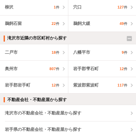
柳沢
穴口
1
件
127
件
鵜飼石留
鵜飼大緩
22
件
49
件
滝沢市近隣の市区町村から探す
二戸市
八幡平市
18
件
9
件
奥州市
岩手郡雫石町
807
件
12
件
岩手郡岩手町
紫波郡紫波町
12
件
117
件
不動産会社・不動産屋から探す
滝沢市の不動産会社・不動産屋から探す
岩手県の不動産会社・不動産屋から探す