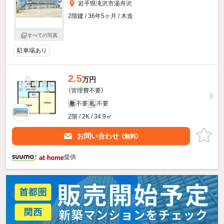
岩手県滝沢市湯舟沢
2階建 / 36年5ヶ月 / 木造
すべての写真
駐車場あり
2.5
万円
（管理費不要）
不要
不要
敷
礼
2階 / 2K / 34.9㎡
お問い合わせ
（無料）
提供