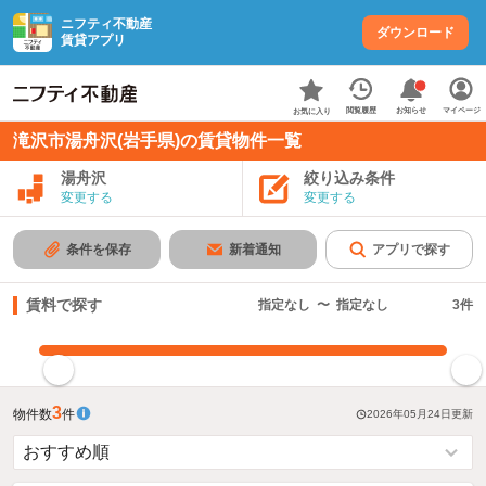
ニフティ不動産
ダウンロード
賃貸アプリ
お知らせ
閲覧履歴
マイページ
お気に入り
滝沢市湯舟沢(岩手県)の賃貸物件一覧
湯舟沢
絞り込み条件
変更する
変更する
条件を保存
新着通知
アプリで探す
賃料で探す
指定なし
〜
指定なし
3
件
指定した賃料で絞り込む
3
物件数
件
2026年05月24日
更新