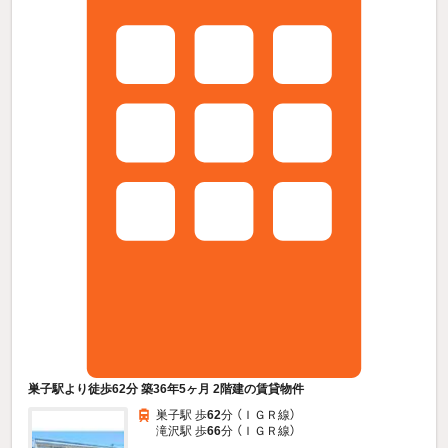
巣子駅より徒歩62分 築36年5ヶ月 2階建の賃貸物件
巣子駅 歩
62
分 （ＩＧＲ線）
滝沢駅 歩
66
分 （ＩＧＲ線）