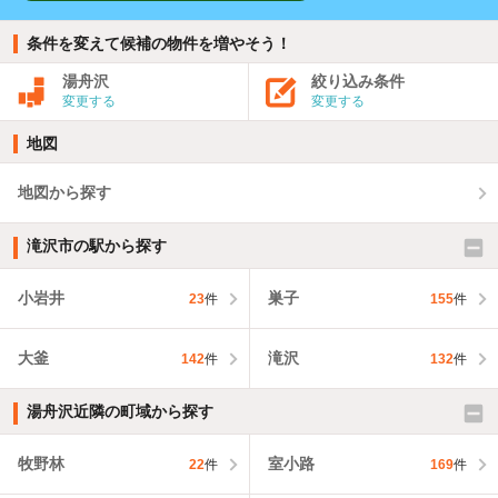
条件を変えて候補の物件を増やそう！
湯舟沢
絞り込み条件
変更する
変更する
地図
地図から探す
滝沢市の駅から探す
小岩井
巣子
23
件
155
件
大釜
滝沢
142
件
132
件
湯舟沢近隣の町域から探す
牧野林
室小路
22
件
169
件