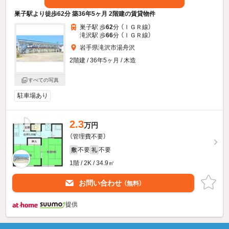
巣子駅より徒歩62分 築36年5ヶ月 2階建の賃貸物件
巣子駅 歩
62
分 （ＩＧＲ線）
滝沢駅 歩
66
分 （ＩＧＲ線）
岩手県滝沢市湯舟沢
2階建 / 36年5ヶ月 / 木造
すべての写真
駐車場あり
2.3
万円
（管理費不要）
不要
不要
敷
礼
1階 / 2K / 34.9㎡
お問い合わせ
（無料）
提供