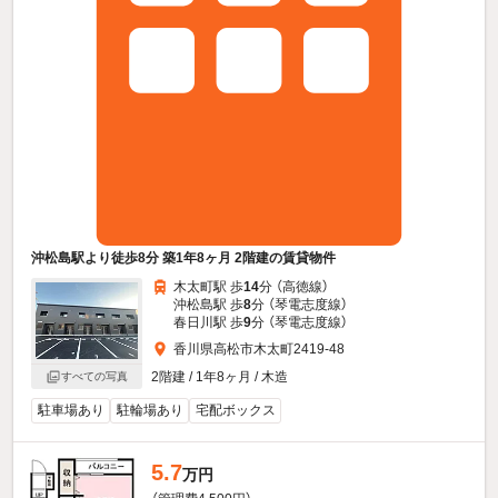
沖松島駅より徒歩8分 築1年8ヶ月 2階建の賃貸物件
木太町駅 歩
14
分 （高徳線）
沖松島駅 歩
8
分 （琴電志度線）
春日川駅 歩
9
分 （琴電志度線）
香川県高松市木太町2419-48
2階建 / 1年8ヶ月 / 木造
すべての写真
駐車場あり
駐輪場あり
宅配ボックス
5.7
万円