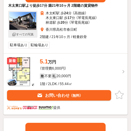
木太東口駅より徒歩17分 築21年10ヶ月 2階建の賃貸物件
木太町駅 歩
24
分 （高徳線）
木太東口駅 歩
17
分 （琴電長尾線）
林道駅 歩
20
分 （琴電長尾線）
香川県高松市春日町
すべての写真
2階建 / 21年10ヶ月 / 軽量鉄骨
駐車場あり
駐輪場あり
5.1
新着
万円
（管理費6,000円）
不要
20,000円
敷
礼
1階 / 2LDK / 55.44㎡
お問い合わせ
（無料）
提供