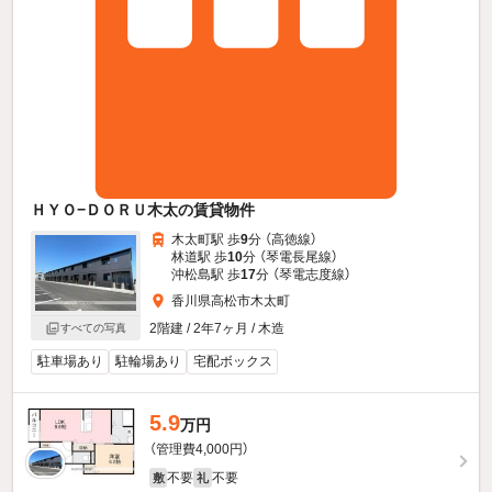
ＨＹＯ−ＤＯＲＵ木太の賃貸物件
木太町駅 歩
9
分 （高徳線）
林道駅 歩
10
分 （琴電長尾線）
沖松島駅 歩
17
分 （琴電志度線）
香川県高松市木太町
2階建 / 2年7ヶ月 / 木造
すべての写真
駐車場あり
駐輪場あり
宅配ボックス
5.9
万円
（管理費4,000円）
不要
不要
敷
礼