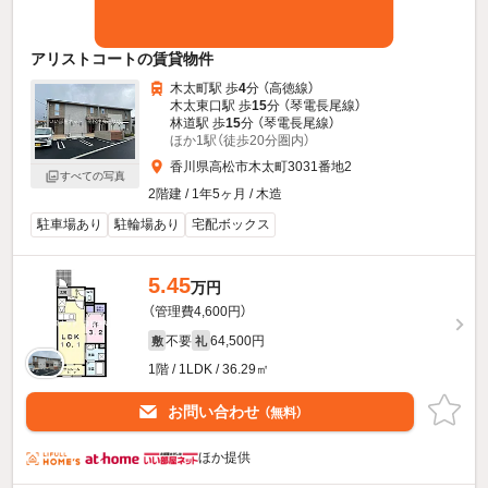
アリストコートの賃貸物件
木太町駅 歩
4
分 （高徳線）
木太東口駅 歩
15
分 （琴電長尾線）
林道駅 歩
15
分 （琴電長尾線）
ほか1駅（徒歩20分圏内）
香川県高松市木太町3031番地2
すべての写真
2階建 / 1年5ヶ月 / 木造
駐車場あり
駐輪場あり
宅配ボックス
5.45
万円
（管理費4,600円）
不要
64,500円
敷
礼
1階 / 1LDK / 36.29㎡
お問い合わせ
（無料）
ほか提供