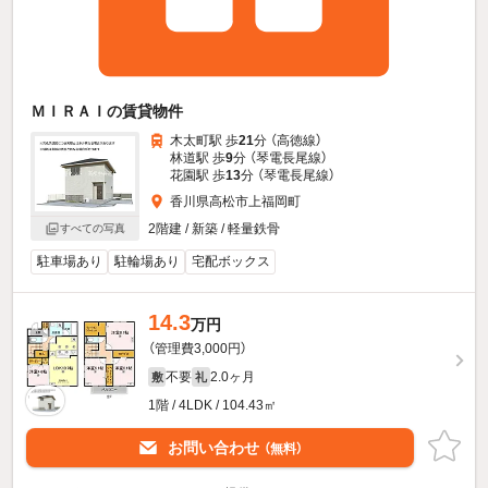
ＭＩＲＡＩの賃貸物件
木太町駅 歩
21
分 （高徳線）
林道駅 歩
9
分 （琴電長尾線）
花園駅 歩
13
分 （琴電長尾線）
香川県高松市上福岡町
2階建 / 新築 / 軽量鉄骨
すべての写真
駐車場あり
駐輪場あり
宅配ボックス
14.3
万円
（管理費3,000円）
不要
2.0ヶ月
敷
礼
1階 / 4LDK / 104.43㎡
お問い合わせ
（無料）