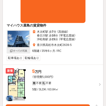
マイハウス屋島の賃貸物件
木太町駅 歩
7
分 （高徳線）
春日川駅 歩
10
分 （琴電志度線）
沖松島駅 歩
15
分 （琴電志度線）
香川県高松市木太町2639-5
6階建 / 35年6ヶ月 / RC
すべての写真
駐車場あり
駐輪場あり
5
新着
万円
（管理費5,000円）
不要
不要
敷
礼
5階 / 3LDK / 63.84㎡