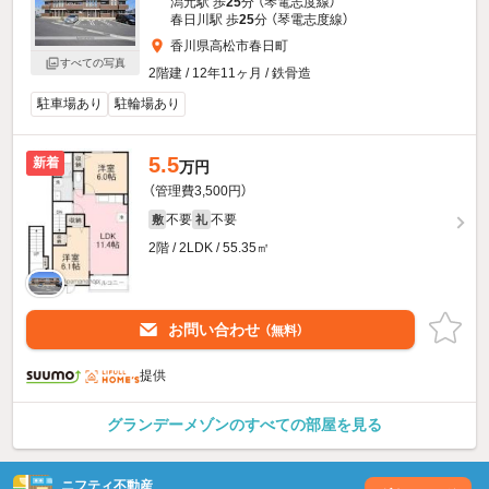
潟元駅 歩
25
分 （琴電志度線）
春日川駅 歩
25
分 （琴電志度線）
香川県高松市春日町
すべての写真
2階建 / 12年11ヶ月 / 鉄骨造
駐車場あり
駐輪場あり
5.5
新着
万円
（管理費3,500円）
不要
不要
敷
礼
2階 / 2LDK / 55.35㎡
お問い合わせ
（無料）
提供
グランデーメゾンのすべての部屋を見る
ニフティ不動産