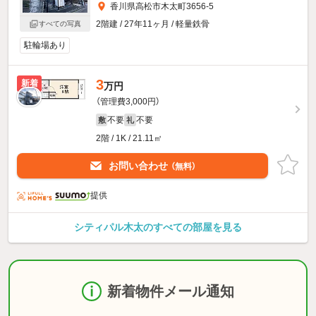
香川県高松市木太町3656-5
2階建 / 27年11ヶ月 / 軽量鉄骨
すべての写真
駐輪場あり
3
新着
万円
（管理費3,000円）
不要
不要
敷
礼
2階 / 1K / 21.11㎡
お問い合わせ
（無料）
提供
シティパル木太のすべての部屋を見る
新着物件メール通知