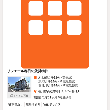
リジエール春日の賃貸物件
木太町駅 歩
11
分 （高徳線）
潟元駅 歩
14
分 （琴電志度線）
春日川駅 歩
14
分 （琴電志度線）
香川県高松市春日町1054番地1
すべての写真
3階建 / 1年11ヶ月 / 軽量鉄骨
駐車場あり
駐輪場あり
宅配ボックス