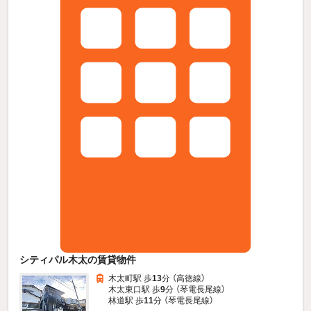
シティパル木太の賃貸物件
木太町駅 歩
13
分 （高徳線）
木太東口駅 歩
9
分 （琴電長尾線）
林道駅 歩
11
分 （琴電長尾線）