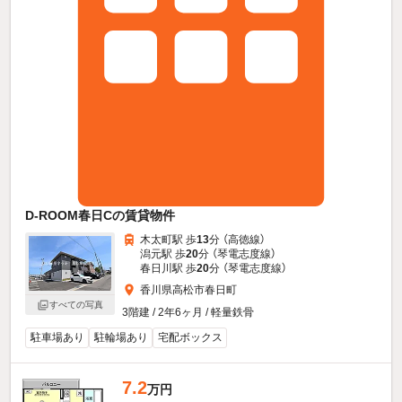
D-ROOM春日Cの賃貸物件
木太町駅 歩
13
分 （高徳線）
潟元駅 歩
20
分 （琴電志度線）
春日川駅 歩
20
分 （琴電志度線）
香川県高松市春日町
すべての写真
3階建 / 2年6ヶ月 / 軽量鉄骨
駐車場あり
駐輪場あり
宅配ボックス
7.2
万円