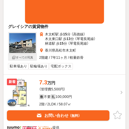
グレイシアの賃貸物件
木太町駅 歩
15
分 （高徳線）
木太東口駅 歩
13
分 （琴電長尾線）
林道駅 歩
15
分 （琴電長尾線）
香川県高松市木太町
2階建 / 7年11ヶ月 / 軽量鉄骨
すべての写真
駐車場あり
駐輪場あり
宅配ボックス
7.3
新着
万円
（管理費5,500円）
不要
100,000円
敷
礼
2階 / 2LDK / 58.07㎡
お問い合わせ
（無料）
提供