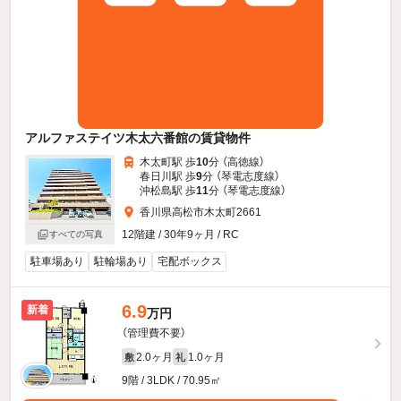
アルファステイツ木太六番館の賃貸物件
木太町駅 歩
10
分 （高徳線）
春日川駅 歩
9
分 （琴電志度線）
沖松島駅 歩
11
分 （琴電志度線）
香川県高松市木太町2661
12階建 / 30年9ヶ月 / RC
すべての写真
駐車場あり
駐輪場あり
宅配ボックス
6.9
新着
万円
（管理費不要）
2.0ヶ月
1.0ヶ月
敷
礼
9階 / 3LDK / 70.95㎡