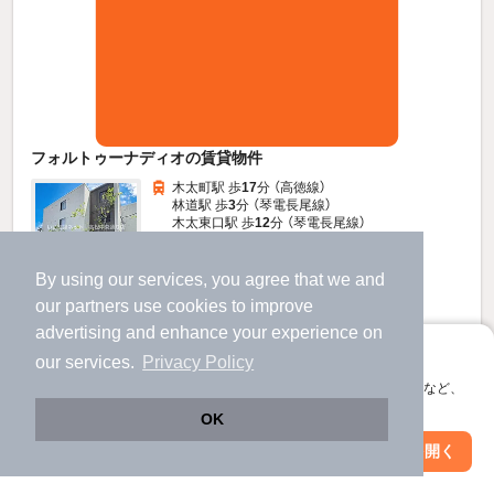
フォルトゥーナディオの賃貸物件
木太町駅 歩
17
分 （高徳線）
林道駅 歩
3
分 （琴電長尾線）
木太東口駅 歩
12
分 （琴電長尾線）
ほか1駅（徒歩20分圏内）
香川県高松市木太町
By using our services, you agree that we and
すべての写真
3階建 / 3年 / 鉄骨造
our
partners
use cookies to improve
駐車場あり
駐輪場あり
宅配ボックス
advertising and enhance your experience on
アプリに切り替えて、サクサクお部屋探し
our services.
Privacy Policy
13.3
会員登録なしですぐ使える。マップ検索やお気に入り保存など、
万円
アプリ限定の便利な機能が使えます！
（管理費8,000円）
OK
不要
30,000円
敷
礼
Web版で続行
アプリを開く
駅・沿線を変更
絞り込み条件を変更
1階 / 2LDK / 71.08㎡