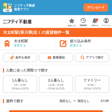
ニフティ不動産
ダウンロード
賃貸アプリ
お知らせ
閲覧履歴
マイページ
お気に入り
木太町駅(香川県)近くの賃貸物件一覧
木太町駅
絞り込み条件
変更する
変更する
条件を保存
新着通知
アプリで探す
人数に合った間取りで探す
1人暮らし
2人暮らし
ファミリー
1R～1LDK
1LDK～3LDK
2LDK～
（平均4.23万円）
（平均5.51万円）
（平均5.75万円）
賃料で探す
指定なし
〜
指定なし
673
件