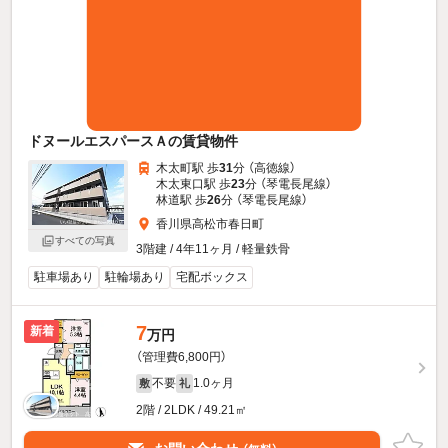
ドヌールエスパースＡの賃貸物件
木太町駅 歩
31
分 （高徳線）
木太東口駅 歩
23
分 （琴電長尾線）
林道駅 歩
26
分 （琴電長尾線）
香川県高松市春日町
すべての写真
3階建 / 4年11ヶ月 / 軽量鉄骨
駐車場あり
駐輪場あり
宅配ボックス
7
新着
万円
（管理費6,800円）
不要
1.0ヶ月
敷
礼
2階 / 2LDK / 49.21㎡