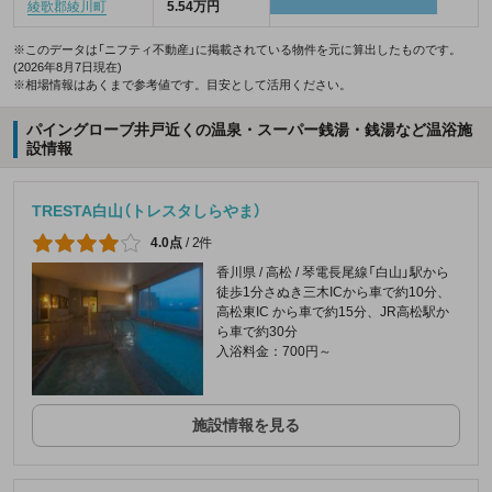
綾歌郡綾川町
5.54万円
※このデータは「ニフティ不動産」に掲載されている物件を元に算出したものです。
(2026年8月7日現在)
※相場情報はあくまで参考値です。目安として活用ください。
パイングローブ井戸近くの温泉・スーパー銭湯・銭湯など温浴施
設情報
TRESTA白山（トレスタしらやま）
4.0点
/
2件
香川県 / 高松 / 琴電長尾線「白山」駅から
徒歩1分さぬき三木ICから車で約10分、
高松東IC から車で約15分、JR高松駅か
ら車で約30分
入浴料金：700円～
施設情報を見る