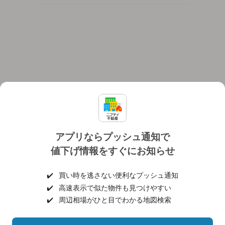
アプリならプッシュ通知で
値下げ情報をすぐにお知らせ
対応機種
個人情報保護ポリシー
利用規約
運営会社
✔️
買い時を逃さない便利なプッシュ通知
ヘルプ・お問い合わせ
採用情報
✔️
高速表示で似た物件も見つけやすい
✔️
周辺相場がひと目でわかる地図検索