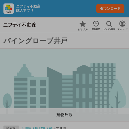
ニフティ不動産
ダウンロード
購入アプリ
カンタン検索
閲覧履歴
マイページ
お気に入り
パイングローブ井戸
建物外観
所在地
香川県
木田郡三木町
大字井戸