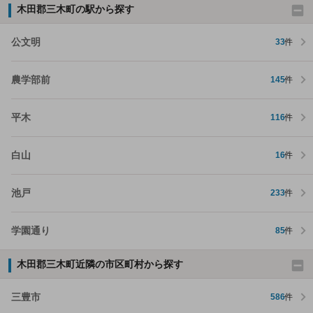
木田郡三木町の駅から探す
公文明
33
件
農学部前
145
件
平木
116
件
白山
16
件
池戸
233
件
学園通り
85
件
木田郡三木町近隣の市区町村から探す
三豊市
586
件