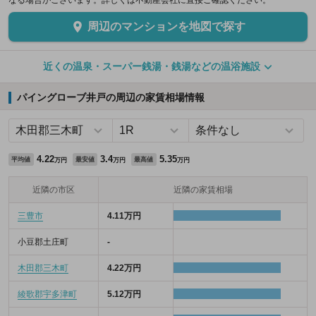
なる場合がございます。詳しくは不動産会社に直接ご確認ください。
周辺のマンションを地図で探す
近くの温泉・スーパー銭湯・銭湯などの温浴施設
パイングローブ井戸の周辺の家賃相場情報
4.22
3.4
5.35
平均値
最安値
最高値
万円
万円
万円
近隣の市区
近隣の家賃相場
三豊市
4.11万円
小豆郡土庄町
-
木田郡三木町
4.22万円
綾歌郡宇多津町
5.12万円