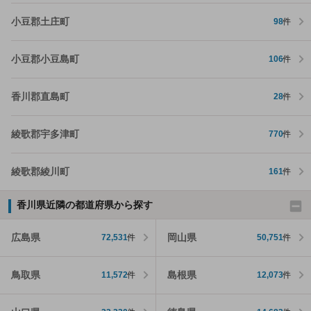
小豆郡土庄町
98
件
小豆郡小豆島町
106
件
香川郡直島町
28
件
綾歌郡宇多津町
770
件
綾歌郡綾川町
161
件
香川県近隣の都道府県から探す
広島県
岡山県
72,531
件
50,751
件
鳥取県
島根県
11,572
件
12,073
件