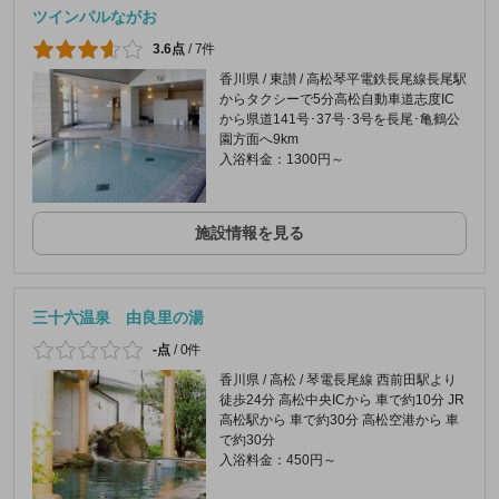
ツインパルながお
3.6点
/
7件
香川県 / 東讃 / 高松琴平電鉄長尾線長尾駅
からタクシーで5分高松自動車道志度IC
から県道141号･37号･3号を長尾･亀鶴公
園方面へ9km
入浴料金：1300円～
施設情報を見る
三十六温泉 由良里の湯
-点
/
0件
香川県 / 高松 / 琴電長尾線 西前田駅より
徒歩24分 高松中央ICから 車で約10分 JR
高松駅から 車で約30分 高松空港から 車
で約30分
入浴料金：450円～