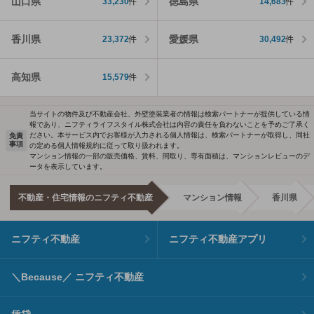
山口県
徳島県
33,230
件
14,683
件
香川県
愛媛県
23,372
件
30,492
件
高知県
15,579
件
当サイトの物件及び不動産会社、外壁塗装業者の情報は検索パートナーが提供している情
報であり、ニフティライフスタイル株式会社は内容の責任を負わないことを予めご了承く
ださい。本サービス内でお客様が入力される個人情報は、検索パートナーが取得し、同社
免責
事項
の定める個人情報規約に従って取り扱われます。
マンション情報の一部の販売価格、賃料、間取り、専有面積は、マンションレビューのデ
ータを表示しています。
不動産・住宅情報のニフティ不動産
マンション情報
香川県
ニフティ不動産
ニフティ不動産アプリ
＼Because／ ニフティ不動産