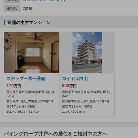
総階数
2階建
近隣の中古マンション
ステップ三木一番館
ロイヤル白山
170
500
万円
万円
高松琴平電鉄長尾線/学園通り駅 徒
高松琴平電鉄長尾線/学園通り駅 徒
歩5分
歩4分
香川県木田郡三木町鹿伏328番1号
香川県木田郡三木町鹿伏327番1号
築54年1ヶ月 / 4階建
築35年11ヶ月 / 9階建
2LDK / 49.73～51.71㎡
2LDK / 100.97㎡
パイングローブ井戸への居住をご検討中の方へ