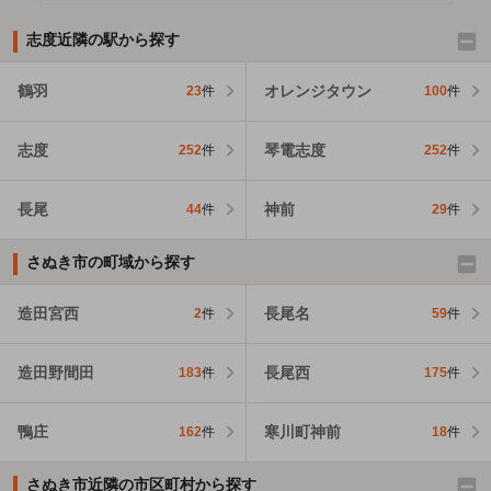
志度近隣の駅から探す
鶴羽
オレンジタウン
23
件
100
件
志度
琴電志度
252
件
252
件
長尾
神前
44
件
29
件
さぬき市の町域から探す
造田宮西
長尾名
2
件
59
件
造田野間田
長尾西
183
件
175
件
鴨庄
寒川町神前
162
件
18
件
さぬき市近隣の市区町村から探す