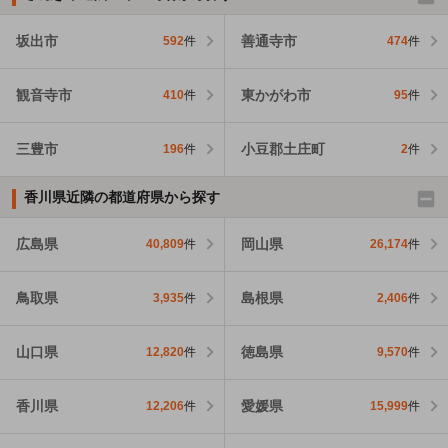
坂出市
善通寺市
592
件
474
件
観音寺市
東かがわ市
410
件
95
件
三豊市
小豆郡土庄町
196
件
2
件
香川県近隣の都道府県から探す
広島県
岡山県
40,809
件
26,174
件
鳥取県
島根県
3,935
件
2,406
件
山口県
徳島県
12,820
件
9,570
件
香川県
愛媛県
12,206
件
15,999
件