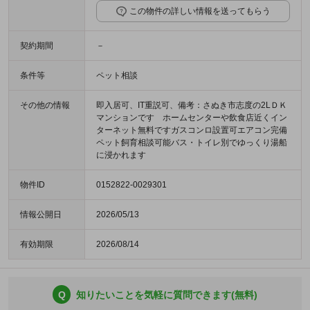
この物件の詳しい情報を送ってもらう
契約期間
－
条件等
ペット相談
その他の情報
即入居可、IT重説可、備考：さぬき市志度の2LＤＫ
マンションです ホームセンターや飲食店近くイン
ターネット無料ですガスコンロ設置可エアコン完備
ペット飼育相談可能バス・トイレ別でゆっくり湯船
に浸かれます
物件ID
0152822-0029301
情報公開日
2026/05/13
有効期限
2026/08/14
Q
知りたいことを気軽に質問できます(無料)