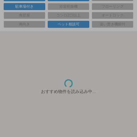
駐車場付き
浴室乾燥機
フローリング
角部屋
コンロ2口以上
オートロック
南向き
ペット相談可
追い焚き機能付
おすすめ物件を読み込み中...