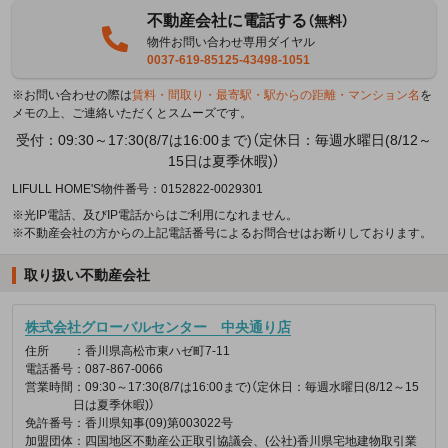
不動産会社に電話する
（無料）
物件お問い合わせ専用ダイヤル
0037-619-85125-43498-1051
※お問い合わせの際は
賃料・間取り・最寄駅・駅からの距離・マンション名
を
メモの上、ご連絡いただくとスムーズです。
受付：09:30～17:30(8/7は16:00まで)（定休日：毎週水曜日(8/12～
15日は夏季休暇)）
LIFULL HOME'S物件番号：0152822-0029301
※光IP電話、及びIP電話からはご利用になれません。
※不動産会社の方からの上記電話番号によるお問合せはお断りしております。
取り扱い不動産会社
株式会社グローバルセンター 中央通り店
住所
：香川県高松市東ハゼ町7-11
電話番号
：087-867-0066
営業時間
：09:30～17:30(8/7は16:00まで)（定休日：毎週水曜日(8/12～15
日は夏季休暇)）
免許番号
：香川県知事(09)第003022号
加盟団体
：四国地区不動産公正取引協議会、(公社)香川県宅地建物取引業