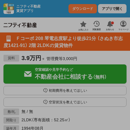
ニフティ不動産
ダウンロード
アプリで開く
賃貸アプリ
お知らせ
閲覧履歴
マイページ
お気に入り
Ｆコーポ 208 琴電志度駅より徒歩21分 （さぬき市志
度1421-91） 2階 2LDKの賃貸物件
3.9万円
賃料
＋ 管理費等3,000円
空室確認や見学予約など
不動産会社に相談する
（無料）
初期費用を教えてほしい
空室状況を教えてほしい
無 / 無
敷/礼
2LDK（専有面積：52.25㎡）
間取り
1994年08月
築年月