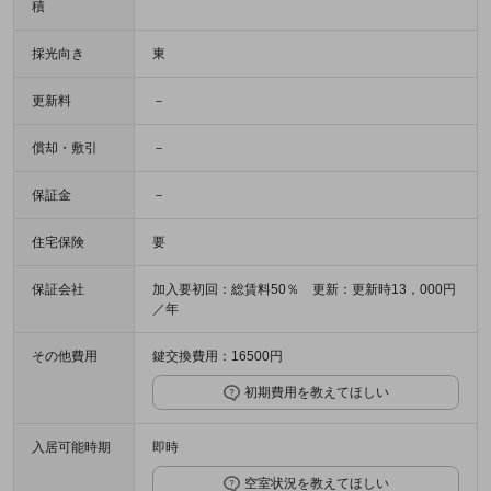
積
採光向き
東
更新料
－
償却・敷引
－
保証金
－
住宅保険
要
保証会社
加入要初回：総賃料50％ 更新：更新時13，000円
／年
その他費用
鍵交換費用：16500円
初期費用を教えてほしい
入居可能時期
即時
空室状況を教えてほしい