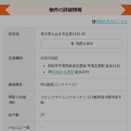
物件の詳細情報
情報の見方はこちら
所在地
香川県さぬき市志度1421-91
地図を表示
交通機関
利用可能駅
高松琴平電気鉄道志度線 琴電志度駅 徒歩21分
JR
高徳線
志度駅
徒歩22分
建物構造
RC(鉄筋コンクリート)
間取り詳細
リビングダイニングキッチン 11.5帖和室 6畳洋室 6
（帖）
帖
総戸数
27
バルコニー面
－