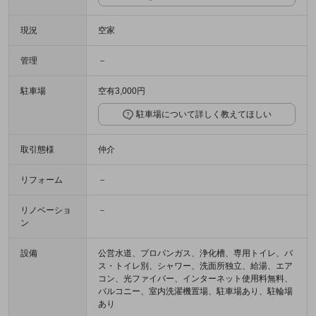
現況
空家
管理
－
駐車場
空有3,000円
駐車場について詳しく教えてほしい
取引態様
仲介
リフォーム
－
リノベーショ
－
ン
設備
公営水道、プロパンガス、浄化槽、専用トイレ、バ
ス・トイレ別、シャワー、洗面所独立、給湯、エア
コン、光ファイバー、インターネット使用料無料、
バルコニー、室内洗濯機置場、駐車場あり、駐輪場
あり