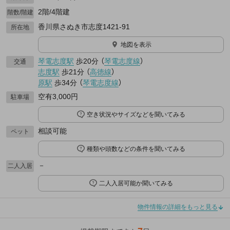
2階/4階建
階数/階建
香川県さぬき市志度1421-91
所在地
地図を表示
琴電志度駅
歩20分
（
琴電志度線
）
交通
志度駅
歩21分
（
高徳線
）
原駅
歩34分
（
琴電志度線
）
空有3,000円
駐車場
空き状況やサイズなどを聞いてみる
相談可能
ペット
種類や頭数などの条件を聞いてみる
－
二人入居
二人入居可能か聞いてみる
物件情報の詳細をもっと見る