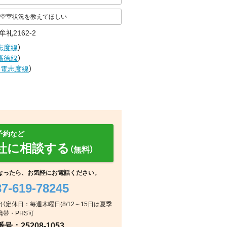
空室状況を教えてほしい
礼2162-2
志度線
）
高徳線
）
琴電志度線
）
予約など
社に相談する
（無料）
なったら、お気軽にお電話ください。
37-619-78245
浴室
玄関
室内
0まで)（定休日：毎週木曜日(8/12～15日は夏季
 携帯・PHS可
：25208-1053
室内
リビング/ダイニング
リビング/ダイニング
室内