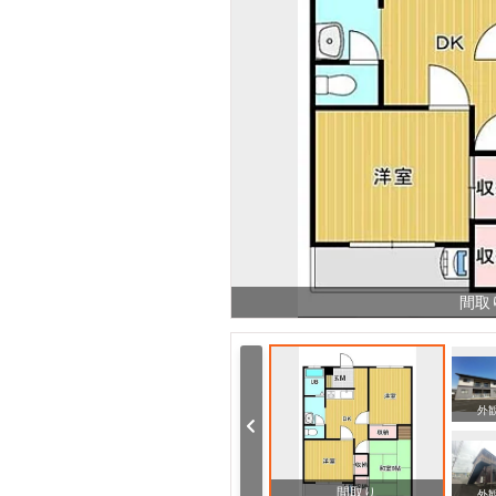
間取
周辺
外
間取り
外