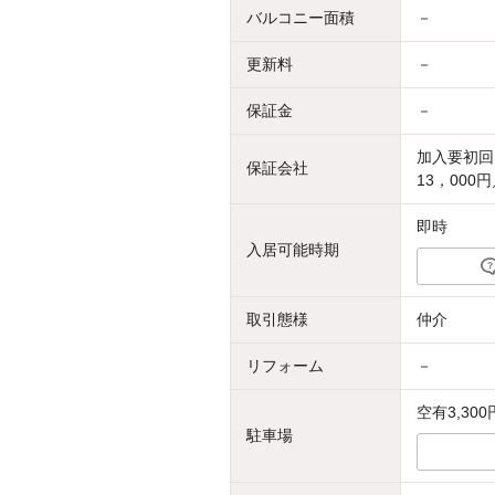
バルコニー面積
－
更新料
－
保証金
－
加入要初回
保証会社
13，000
即時
入居可能時期
取引態様
仲介
リフォーム
－
空有3,300
駐車場