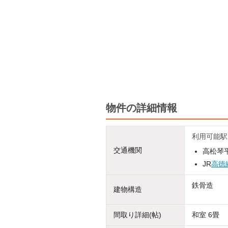
物件の詳細情報
利用可能駅
交通機関
高松琴
JR
高徳
鉄骨造
建物構造
間取り詳細(帖)
和室 6畳