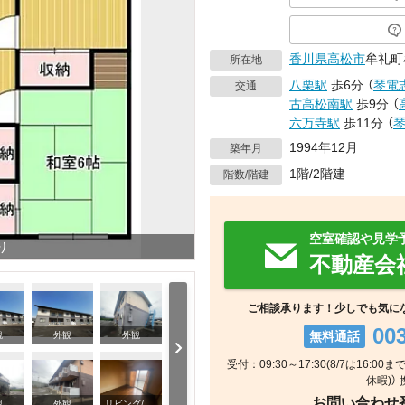
香川県
高松市
牟礼町牟
所在地
八栗駅
歩6分
（
琴電
交通
古高松南駅
歩9分
（
六万寺駅
歩11分
（
1994年12月
築年月
1階/2階建
階数/階建
空室確認や見学
り
不動産会
ご相談承ります！少しでも気に
00
無料通話
観
外観
外観
受付：09:30～17:30(8/7は16:0
休暇)）
お問い合わせ番号
キッチン
観
外観
リビング/ダイニング