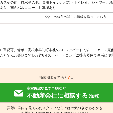
ガスその他、排水その他、専用トイレ、バス・トイレ別、シャワー、洗
あり、南面バルコニー、駐車場あり
この物件の詳しい情報を送ってもらう
IT重説可、備考：高松市牟礼町牟礼の3ＤＫアパートです エアコン完
ことでん八栗駅まで徒歩約6分スーパー・コンビニ徒歩圏内で生活に便
7
掲載期限まであと
日
空室確認や見学予約など
不動産会社に相談する
（無料）
実際に室内を見てみたスタッフならではの気づきがあるかも！