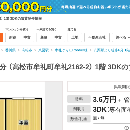
） 1階 3DKの賃貸物件情報
マンションを買う
一戸建てを買う
建てる
新築
中古
新築
中古
土地
不動産会社
調べる
香川県
高松市
八栗駅
牟礼ぐらしRoomB棟
八栗駅より徒歩6分 1
 （高松市牟礼町牟礼2162-2） 1階 3DK
掲載期限
3.6万円
賃料
＋ 管
3DK
間取り
（専有面積
無 / 無
敷金/礼金