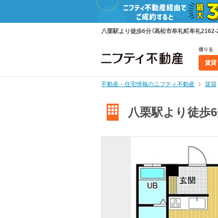
八栗駅より徒歩6分（高松市牟礼町牟礼2162-2
借りる
賃貸
不動産・住宅情報のニフティ不動産
賃貸
八栗駅より徒歩6分