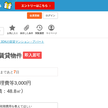
会員登録
ログイン
お気に入り
保存した条件
閲覧履歴
マイページ
階 3DKの賃貸マンション・アパート
の賃貸物件
即入居可
7
まであと
日
理費等3,000円
：48.8㎡）
初期費用を教えてほしい