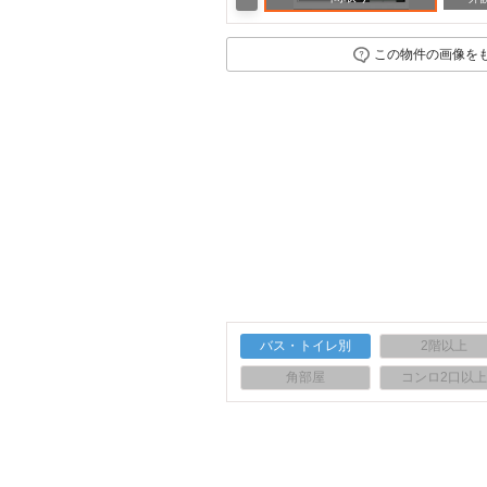
この物件の画像を
バス・トイレ別
2階以上
角部屋
コンロ2口以