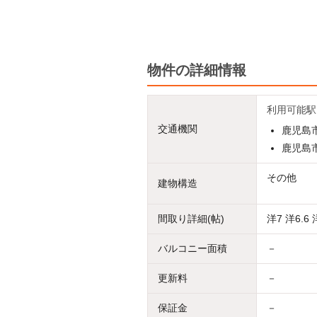
物件の詳細情報
利用可能駅
交通機関
鹿児島市
鹿児島市
その他
建物構造
間取り詳細(帖)
洋7 洋6.6 洋
バルコニー面積
－
更新料
－
保証金
－