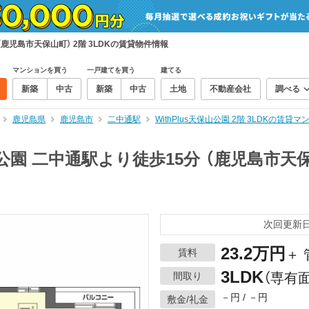
分（鹿児島市天保山町） 2階 3LDKの賃貸物件情報
マンションを買う
一戸建てを買う
建てる
新築
中古
新築
中古
土地
不動産会社
調べる
鹿児島県
鹿児島市
二中通駅
WithPlus天保山公園 2階 3LDKの賃
保山公園 二中通駅より徒歩15分 （鹿児島市天保
次回更新日：
23.2万円
賃料
＋ 
3LDK
間取り
（専有面
－円 / －円
敷金/礼金