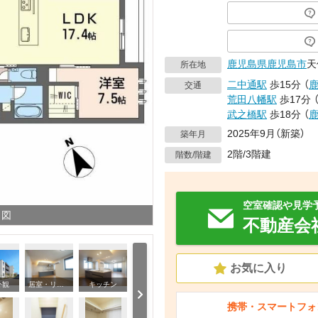
鹿児島県
鹿児島市
天
所在地
二中通駅
歩15分
（
交通
荒田八幡駅
歩17分
武之橋駅
歩18分
（
2025年9月（新築）
築年月
2階/3階建
階数/階建
空室確認や見学
り図
不動産会
お気に入り
外観
居室・リビング
キッチン
洗
携帯・スマートフォ