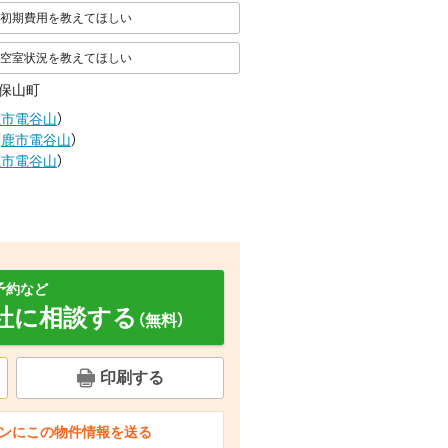
初期費用を教えてほしい
空室状況を教えてほしい
保山町
鹿市電谷山
）
（
鹿市電谷山
）
鹿市電谷山
）
予約など
社に相談する
（無料）
印刷する
面設備
セキュリティ
その他設備
ンにこの物件情報を送る