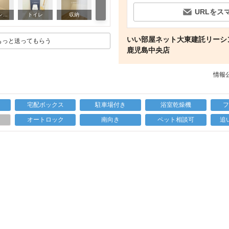
URLをス
その他部屋・スペース
バス・シャワールーム
トイレ
収納
いい部屋ネット大東建託リーシン
もっと送ってもらう
鹿児島中央店
情報公
宅配ボックス
駐車場付き
浴室乾燥機
上
オートロック
南向き
ペット相談可
追