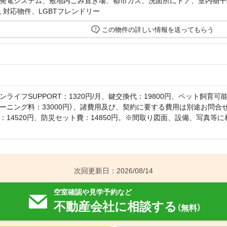
発電システム、敷地内ごみ置き場、都市ガス、洗面所にドア、室内物干
説 対応物件、LGBTフレンドリー
この物件の詳しい情報を送ってもらう
ンライフSUPPORT：1320円/月、鍵交換代：19800円、ペット飼育
ーニング料：33000円）、諸費用及び、契約に要する費用は別途お問合せ
：14520円、防災セット費：14850円。※間取り図面、設備、写真等
次回更新日：2026/08/14
空室確認や見学予約など
不動産会社に相談する
（無料）