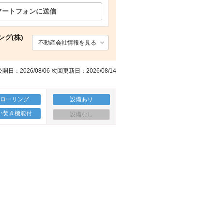
マートフォンに送信
スーパー コープかごしま 荒田店（スーパー）まで1072m
玄関
眺望
スーパー タイヨー下荒田店（スーパー）まで804m
グ(株)
不動産会社情報を見る
開日：2026/08/06 次回更新日：2026/08/14
フローリング
設備あり
い焚き機能付
設備なし