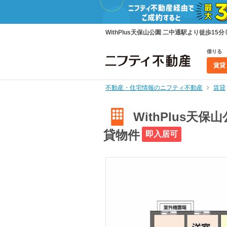
WithPlus天保山公園 二中通駅より徒歩15
借りる
賃貸
不動産・住宅情報のニフティ不動産
賃貸
WithPlus天
貸物件
即入居可