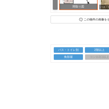
間取り図
その他
この物件の画像を
バス・トイレ別
2階以上
角部屋
コンロ2口以