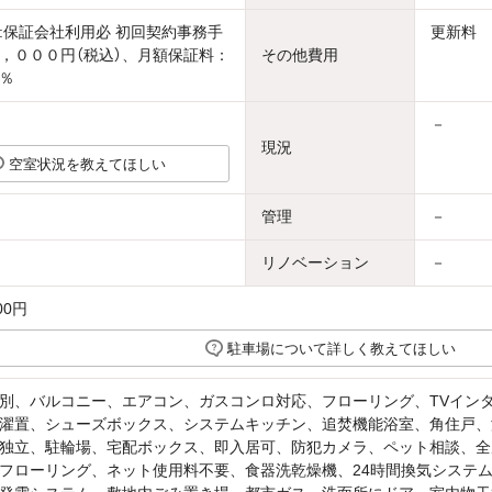
:保証会社利用必 初回契約事務手
更新料 2
，０００円（税込）、月額保証料：
その他費用
％
－
現況
空室状況を教えてほしい
管理
－
リノベーション
－
00円
駐車場について詳しく教えてほしい
別、バルコニー、エアコン、ガスコンロ対応、フローリング、TVイン
濯置、シューズボックス、システムキッチン、追焚機能浴室、角住戸、
独立、駐輪場、宅配ボックス、即入居可、防犯カメラ、ペット相談、全
フローリング、ネット使用料不要、食器洗乾燥機、24時間換気システ