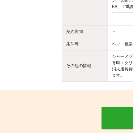
ン、太陽光
BS、IT重
契約期間
－
条件等
ペット相談
シャーメゾ
育時：クリ
その他の情報
消火用具費
ます。