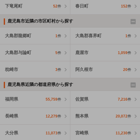
下竜尾町
春日町
52
件
152
件
鹿児島市近隣の市区町村から探す
大島郡龍郷町
大島郡喜界町
1
件
1
件
大島郡与論町
鹿屋市
5
件
1,059
件
枕崎市
阿久根市
3
件
20
件
鹿児島県近隣の都道府県から探す
福岡県
佐賀県
55,759
件
7,216
件
長崎県
熊本県
12,279
件
20,072
件
大分県
宮崎県
11,073
件
11,230
件