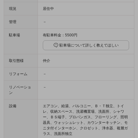
現況
居住中
管理
－
駐車場
有駐車料金：5500円
駐車場について詳しく教えてほしい
取引態様
仲介
リフォーム
－
リノベーショ
－
ン
設備
エアコン、給湯、バルコニー、Ｂ・Ｔ独立、トイ
レ、収納スペース、洗濯機置場、洗面所、シャワ
ー、ＢＳ端子、プロパンガス、フローリング、照明
器具、ウォッシュレット、カウンターキッチン、モ
ニタ付インターホン、クロゼット、浄水器、複層ガ
ラス、洗面所独立