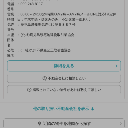
電話
：099-248-8117
番号
営業
：00:00～24:00(24時間（AM2時～AM7時メールLINE対応）)（定休
時間
日：年末年始・盆休みのみ、不定休業一部あり）
免許
：鹿児島県知事免許（３）第５８８７号
番号
加盟
：(公社)鹿児島県宅地建物取引業協会
団体
名
公取
：(一社)九州不動産公正取引協議会
協名
詳細を見る
不動産会社に相談したい
掲載されていない物件があれば教えてほしい
他の取り扱い不動産会社を表示
近隣の物件を地図から探す