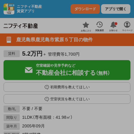
ニフティ不動産
ダウンロード
アプリで開く
賃貸アプリ
お知らせ
閲覧履歴
マイページ
お気に入り
鹿児島県鹿児島市紫原５丁目の物件
5.2万円
賃料
＋ 管理費等1,700円
空室確認や見学予約など
不動産会社に相談する
（無料）
初期費用を教えてほしい
空室状況を教えてほしい
不要 / 不要
敷/礼
1LDK（専有面積：41.98㎡）
間取り
2005年09月
築年月