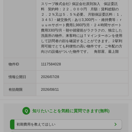
スリーブ株式会社） 保証会社原則加入 保証委託
料 契約時：２２，０００円 月額：賃料総額の
２．２％又は５．５％必要。 月額保証委託料：１，
３４５）・鍵交換代：あり3,300円～・維持費等：ｒ
ｕｕｍサポート費用1,980円/月・２４時間サポート
費用330円/月・朝や就寝前がラクラクの、独立した
洗面所の物件。来客時にはＴＶインターホンを使用
して訪問者の顔を確認することができます。２駅利
用可能でとても利便性の高い物件です。ご年配の方
向けの設備がついた物件です。 角部屋、最上階
物件ID
1117584028
情報公開日
2026/07/28
有効期限
2026/08/11
Q
知りたいことを気軽に質問できます(無料)
初期費用を教えてほしい