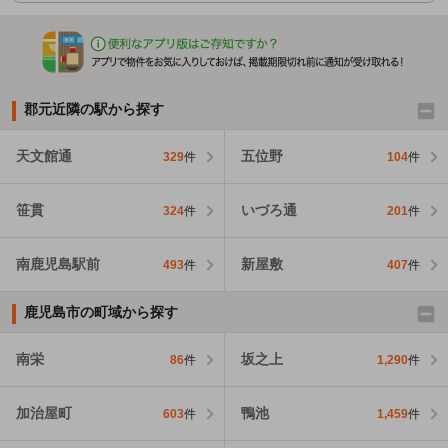
郡元近隣の駅から探す
天文館通
五位野
329
件
104
件
笹貫
いづろ通
324
件
201
件
南鹿児島駅前
新屋敷
493
件
407
件
鹿児島市の町域から探す
南栄
坂之上
86
件
1,290
件
加治屋町
鴨池
603
件
1,459
件