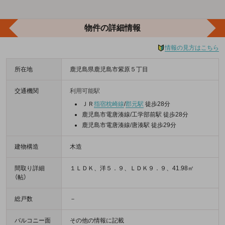
物件の詳細情報
情報の見方はこちら
所在地
鹿児島県鹿児島市紫原５丁目
交通機関
利用可能駅
ＪＲ
指宿枕崎線
/
郡元駅
徒歩28分
鹿児島市電唐湊線/工学部前駅 徒歩28分
鹿児島市電唐湊線/唐湊駅 徒歩29分
建物構造
木造
間取り詳細
１ＬＤＫ、洋５．９、ＬＤＫ９．９、41.98㎡
（帖）
総戸数
－
バルコニー面
その他の情報に記載