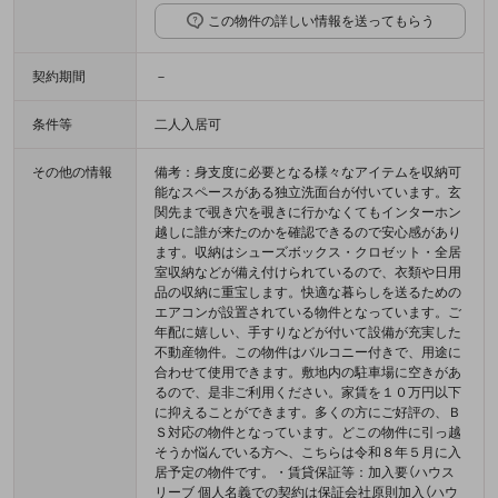
この物件の詳しい情報を送ってもらう
契約期間
－
条件等
二人入居可
その他の情報
備考：身支度に必要となる様々なアイテムを収納可
能なスペースがある独立洗面台が付いています。玄
関先まで覗き穴を覗きに行かなくてもインターホン
越しに誰が来たのかを確認できるので安心感があり
ます。収納はシューズボックス・クロゼット・全居
室収納などが備え付けられているので、衣類や日用
品の収納に重宝します。快適な暮らしを送るための
エアコンが設置されている物件となっています。ご
年配に嬉しい、手すりなどが付いて設備が充実した
不動産物件。この物件はバルコニー付きで、用途に
合わせて使用できます。敷地内の駐車場に空きがあ
るので、是非ご利用ください。家賃を１０万円以下
に抑えることができます。多くの方にご好評の、Ｂ
Ｓ対応の物件となっています。どこの物件に引っ越
そうか悩んでいる方へ、こちらは令和８年５月に入
居予定の物件です。・賃貸保証等：加入要（ハウス
リーブ 個人名義での契約は保証会社原則加入（ハウ