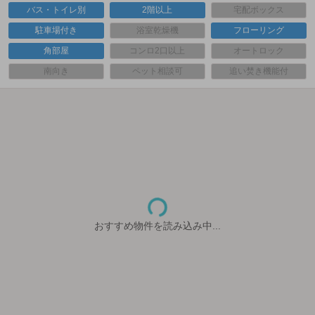
バス・トイレ別
2階以上
宅配ボックス
駐車場付き
浴室乾燥機
フローリング
角部屋
コンロ2口以上
オートロック
南向き
ペット相談可
追い焚き機能付
おすすめ物件を読み込み中...