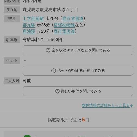
2階/2階建
階数/階建
鹿児島県鹿児島市紫原５丁目
所在地
工学部前駅
歩28分
（
鹿市電唐湊
）
交通
郡元駅
歩28分
（
指宿枕崎線
など
）
唐湊駅
歩29分
（
鹿市電唐湊
）
有駐車料金：5500円
駐車場
空き状況やサイズなどを聞いてみる
－
ペット
ペットが飼えるか聞いてみる
可能
二人入居
詳しい条件を聞いてみる
物件情報の詳細をもっと見る
5
掲載期限まであと
日