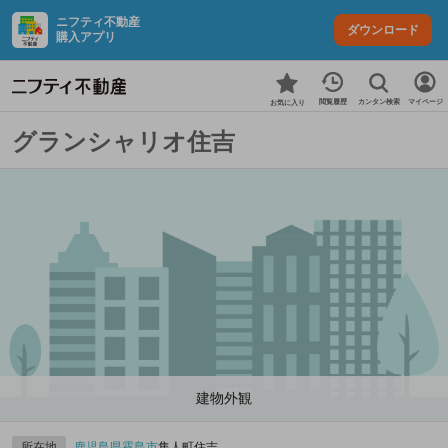
ニフティ不動産
ダウンロード
購入アプリ
カンタン検索
閲覧履歴
マイページ
お気に入り
グランシャリオ住吉
建物外観
所在地
鹿児島県
霧島市
隼人町住吉