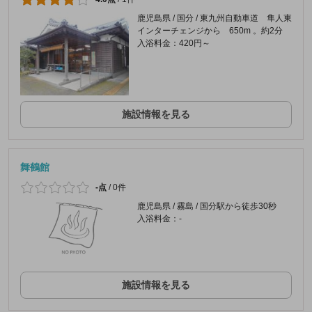
鹿児島県 / 国分 / 東九州自動車道 隼人東
インターチェンジから 650m 。約2分
入浴料金：420円～
施設情報を見る
舞鶴館
-点
/
0件
鹿児島県 / 霧島 / 国分駅から徒歩30秒
入浴料金：-
施設情報を見る