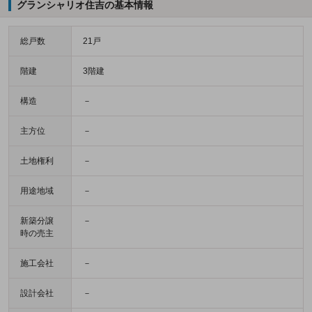
グランシャリオ住吉の基本情報
総戸数
21戸
階建
3階建
構造
－
主方位
－
土地権利
－
用途地域
－
新築分譲
－
時の売主
施工会社
－
設計会社
－