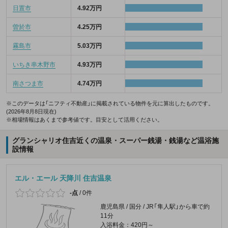
日置市
4.92万円
曽於市
4.25万円
霧島市
5.03万円
いちき串木野市
4.93万円
南さつま市
4.74万円
※このデータは「ニフティ不動産」に掲載されている物件を元に算出したものです。
(2026年8月8日現在)
※相場情報はあくまで参考値です。目安として活用ください。
グランシャリオ住吉近くの温泉・スーパー銭湯・銭湯など温浴施
設情報
エル・エール 天降川 住吉温泉
-点
/
0件
鹿児島県 / 国分 / JR「隼人駅」から車で約
11分
入浴料金：420円～