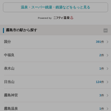
温泉・スーパー銭湯・銭湯などをもっと見る
Powered by
霧島市の駅から探す
国分
391
件
中福良
2
件
表木山
1
件
日当山
124
件
霧島神宮
3
件
霧島温泉
1
件