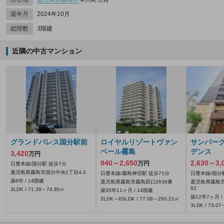
築年月
2024年10月
総階数
3階建
近隣の中古マンション
グランドパレス国分駅前
ロイヤルリゾートヴァン
サンパー
ベール霧島
デンス
3,420
万円
940～2,650
2,630～3,
万円
日豊本線/国分駅 徒歩7分
鹿児島県霧島市国分中央1丁目4-3
日豊本線/霧島神宮駅 徒歩71分
日豊本線/国分
築6年 / 14階建
鹿児島県霧島市霧島田口2638番
鹿児島県霧島市
62
3LDK / 71.39～74.80㎡
築35年11ヶ月 / 14階建
築12年7ヶ月 /
2LDK～6SLDK / 77.08～293.21㎡
3LDK / 73.0