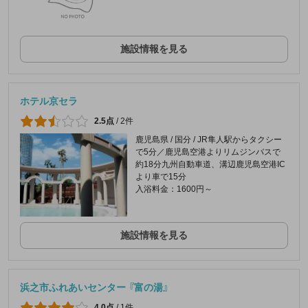
施設情報を見る
ホテル京セラ
2.5点
/
2件
鹿児島県 / 国分 / JR隼人駅からタクシー
で5分／鹿児島空港よりリムジンバスで
約18分九州自動車道、溝辺鹿児島空港IC
より車で15分
入浴料金：1600円～
施設情報を見る
浜之市ふれあいセンター 『富の湯』
4.0点
/
1件