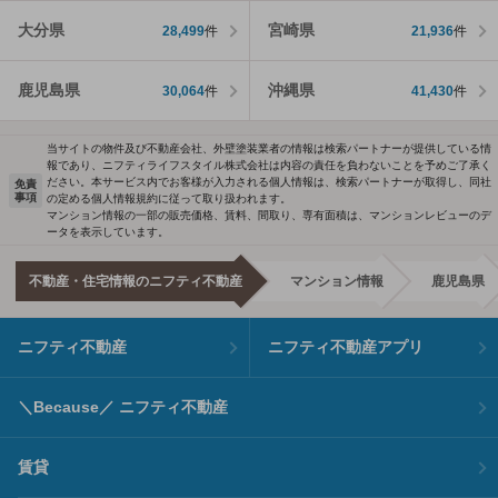
大分県
宮崎県
28,499
件
21,936
件
鹿児島県
沖縄県
30,064
件
41,430
件
当サイトの物件及び不動産会社、外壁塗装業者の情報は検索パートナーが提供している情
報であり、ニフティライフスタイル株式会社は内容の責任を負わないことを予めご了承く
ださい。本サービス内でお客様が入力される個人情報は、検索パートナーが取得し、同社
免責
事項
の定める個人情報規約に従って取り扱われます。
マンション情報の一部の販売価格、賃料、間取り、専有面積は、マンションレビューのデ
ータを表示しています。
不動産・住宅情報のニフティ不動産
マンション情報
鹿児島県
ニフティ不動産
ニフティ不動産アプリ
＼Because／ ニフティ不動産
賃貸