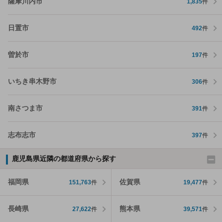
薩摩川内市
1,835
件
日置市
492
件
曽於市
197
件
いちき串木野市
306
件
南さつま市
391
件
志布志市
397
件
鹿児島県近隣の都道府県から探す
福岡県
佐賀県
151,763
件
19,477
件
長崎県
熊本県
27,622
件
39,571
件