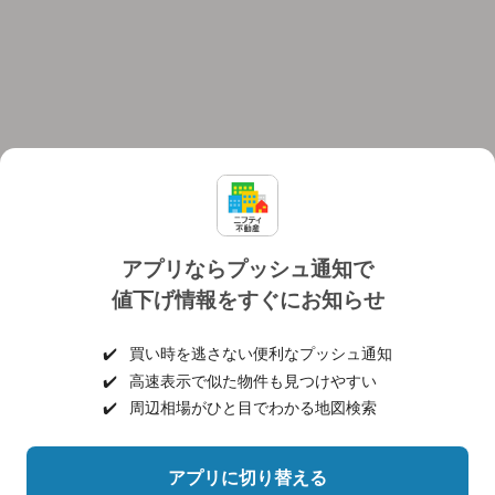
アプリならプッシュ通知で
値下げ情報をすぐにお知らせ
対応機種
個人情報保護ポリシー
利用規約
運営会社
✔️
買い時を逃さない便利なプッシュ通知
ヘルプ・お問い合わせ
採用情報
✔️
高速表示で似た物件も見つけやすい
✔️
周辺相場がひと目でわかる地図検索
アプリに切り替える
©NIFTY Lifestyle Co., Ltd.