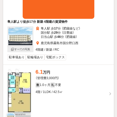
隼人駅より徒歩17分 新築 4階建の賃貸物件
隼人駅 歩
17
分 （肥薩線
など
）
国分駅 歩
29
分 （日豊線）
日当山駅 歩
46
分 （肥薩線）
鹿児島県霧島市国分野口西
すべての写真
4階建 / 新築 / RC
駐車場あり
駐輪場あり
宅配ボックス
6.1
万円
（管理費3,000円）
1.0ヶ月
不要
敷
礼
4階 / 1LDK / 42.5㎡