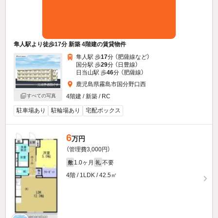
隼人駅より徒歩17分 新築 4階建の賃貸物件
隼人駅 歩
17
分 （肥薩線
など
）
国分駅 歩
29
分 （日豊線）
日当山駅 歩
46
分 （肥薩線）
鹿児島県霧島市国分野口西
すべての写真
4階建 / 新築 / RC
駐車場あり
駐輪場あり
宅配ボックス
6
万円
（管理費3,000円）
1.0ヶ月
不要
敷
礼
4階 / 1LDK / 42.5㎡