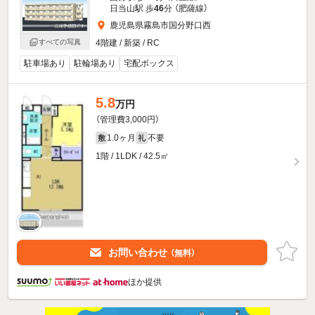
日当山駅 歩
46
分 （肥薩線）
鹿児島県霧島市国分野口西
すべての写真
4階建 / 新築 / RC
駐車場あり
駐輪場あり
宅配ボックス
5.8
万円
（管理費3,000円）
1.0ヶ月
不要
敷
礼
1階 / 1LDK / 42.5㎡
お問い合わせ
（無料）
ほか提供