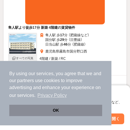
隼人駅より徒歩17分 新築 4階建の賃貸物件
隼人駅 歩
17
分 （肥薩線
など
）
国分駅 歩
29
分 （日豊線）
日当山駅 歩
46
分 （肥薩線）
鹿児島県霧島市国分野口西
すべての写真
4階建 / 新築 / RC
駐車場あり
駐輪場あり
宅配ボックス
By using our services, you agree that we and
our
partners
use cookies to improve
6.4
万円
advertising and enhance your experience on
（管理費3,000円）
アプリに切り替えて、サクサクお部屋探し
our services.
Privacy Policy
1.0ヶ月
不要
敷
礼
会員登録なしですぐ使える。マップ検索やお気に入り保存など、
3階 / 1LDK / 42.5㎡
アプリ限定の便利な機能が使えます！
OK
Web版で続行
アプリを開く
市区町村を変更
絞り込み条件を変更