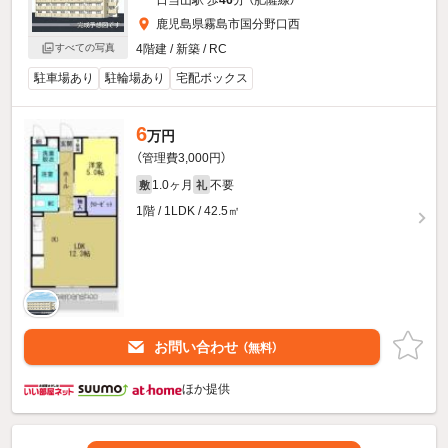
日当山駅 歩
46
分 （肥薩線）
鹿児島県霧島市国分野口西
すべての写真
4階建 / 新築 / RC
駐車場あり
駐輪場あり
宅配ボックス
6
万円
（管理費3,000円）
1.0ヶ月
不要
敷
礼
1階 / 1LDK / 42.5㎡
お問い合わせ
（無料）
ほか提供