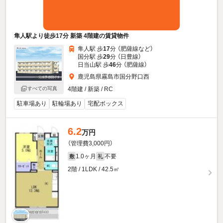
隼人駅より徒歩17分 新築 4階建の賃貸物件
隼人駅 歩
17
分 （肥薩線
など
）
国分駅 歩
29
分 （日豊線）
日当山駅 歩
46
分 （肥薩線）
鹿児島県霧島市国分野口西
すべての写真
4階建 / 新築 / RC
駐車場あり
駐輪場あり
宅配ボックス
6.2
万円
（管理費3,000円）
1.0ヶ月
不要
敷
礼
2階 / 1LDK / 42.5㎡