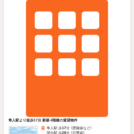
隼人駅より徒歩17分 新築 4階建の賃貸物件
隼人駅 歩
17
分 （肥薩線
など
）
国分駅 歩
29
分 （日豊線）