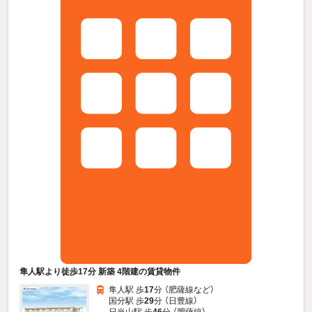
隼人駅より徒歩17分 新築 4階建の賃貸物件
隼人駅 歩
17
分 （肥薩線
など
）
国分駅 歩
29
分 （日豊線）