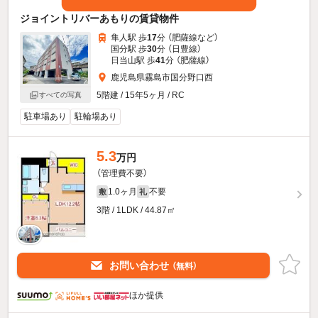
ジョイントリバーあもりの賃貸物件
隼人駅 歩
17
分 （肥薩線
など
）
国分駅 歩
30
分 （日豊線）
日当山駅 歩
41
分 （肥薩線）
鹿児島県霧島市国分野口西
5階建 / 15年5ヶ月 / RC
すべての写真
駐車場あり
駐輪場あり
5.3
万円
（管理費不要）
1.0ヶ月
不要
敷
礼
3階 / 1LDK / 44.87㎡
お問い合わせ
（無料）
ほか提供