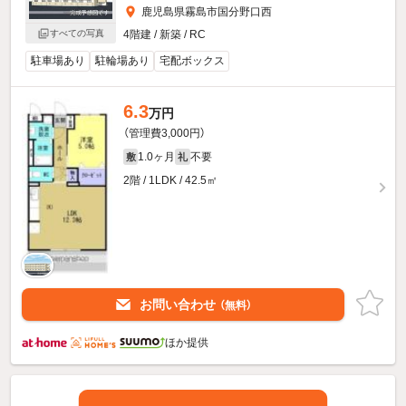
鹿児島県霧島市国分野口西
すべての写真
4階建 / 新築 / RC
駐車場あり
駐輪場あり
宅配ボックス
6.3
万円
（管理費3,000円）
1.0ヶ月
不要
敷
礼
2階 / 1LDK / 42.5㎡
お問い合わせ
（無料）
ほか提供