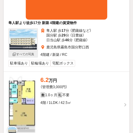
隼人駅より徒歩17分 新築 4階建の賃貸物件
隼人駅 歩
17
分 （肥薩線
など
）
国分駅 歩
29
分 （日豊線）
日当山駅 歩
46
分 （肥薩線）
鹿児島県霧島市国分野口西
すべての写真
4階建 / 新築 / RC
駐車場あり
駐輪場あり
宅配ボックス
6.2
万円
（管理費3,000円）
1.0ヶ月
不要
敷
礼
4階 / 1LDK / 42.5㎡