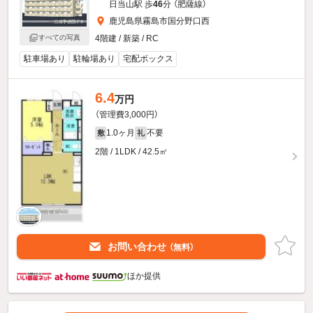
日当山駅 歩
46
分 （肥薩線）
鹿児島県霧島市国分野口西
すべての写真
4階建 / 新築 / RC
駐車場あり
駐輪場あり
宅配ボックス
6.4
万円
（管理費3,000円）
1.0ヶ月
不要
敷
礼
2階 / 1LDK / 42.5㎡
お問い合わせ
（無料）
ほか提供