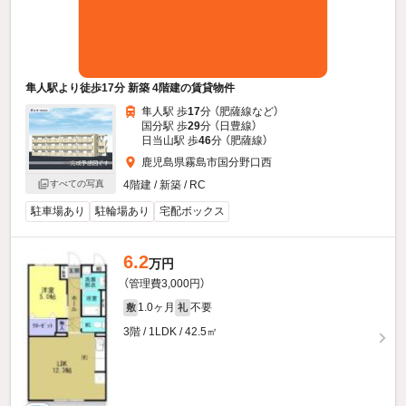
隼人駅より徒歩17分 新築 4階建の賃貸物件
隼人駅 歩
17
分 （肥薩線
など
）
国分駅 歩
29
分 （日豊線）
日当山駅 歩
46
分 （肥薩線）
鹿児島県霧島市国分野口西
すべての写真
4階建 / 新築 / RC
駐車場あり
駐輪場あり
宅配ボックス
6.2
万円
（管理費3,000円）
1.0ヶ月
不要
敷
礼
3階 / 1LDK / 42.5㎡