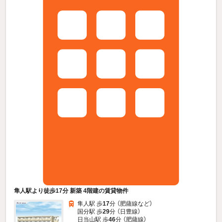
隼人駅より徒歩17分 新築 4階建の賃貸物件
隼人駅 歩
17
分 （肥薩線
など
）
国分駅 歩
29
分 （日豊線）
日当山駅 歩
46
分 （肥薩線）