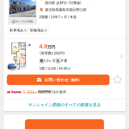
国分駅 歩
37
分 （日豊線）
鹿児島県霧島市国分野口西
2階建 / 10年7ヶ月 / 木造
すべての写真
駐車場あり
駐輪場あり
4.9
万円
（管理費2,000円）
1.0ヶ月
不要
敷
礼
1階 / 1LDK / 44.95㎡
お問い合わせ
（無料）
ほか提供
サンシャイン肥後のすべての部屋を見る