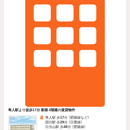
隼人駅より徒歩17分 新築 4階建の賃貸物件
隼人駅 歩
17
分 （肥薩線
など
）
国分駅 歩
29
分 （日豊線）
日当山駅 歩
46
分 （肥薩線）