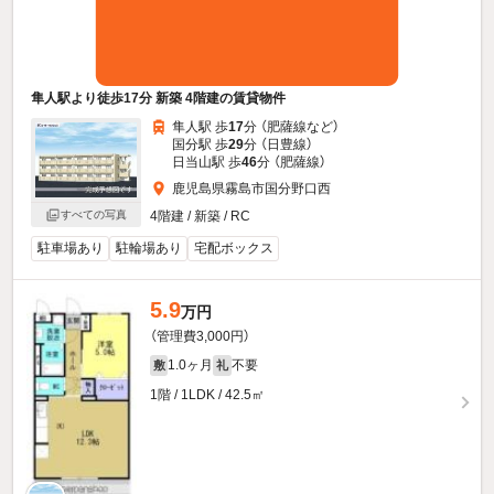
隼人駅より徒歩17分 新築 4階建の賃貸物件
隼人駅 歩
17
分 （肥薩線
など
）
国分駅 歩
29
分 （日豊線）
日当山駅 歩
46
分 （肥薩線）
鹿児島県霧島市国分野口西
すべての写真
4階建 / 新築 / RC
駐車場あり
駐輪場あり
宅配ボックス
5.9
万円
（管理費3,000円）
1.0ヶ月
不要
敷
礼
1階 / 1LDK / 42.5㎡