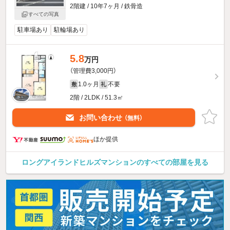
2階建 / 10年7ヶ月 / 鉄骨造
すべての写真
駐車場あり
駐輪場あり
5.8
万円
（管理費3,000円）
1.0ヶ月
不要
敷
礼
2階 / 2LDK / 51.3㎡
お問い合わせ
（無料）
ほか提供
ロングアイランドヒルズマンションのすべての部屋を見る