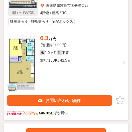
鹿児島県霧島市国分野口西
すべての写真
4階建 / 新築 / RC
駐車場あり
駐輪場あり
宅配ボックス
6.3
万円
（管理費3,000円）
1.0ヶ月
不要
敷
礼
3階 / 1LDK / 42.5㎡
お問い合わせ
（無料）
ほか提供