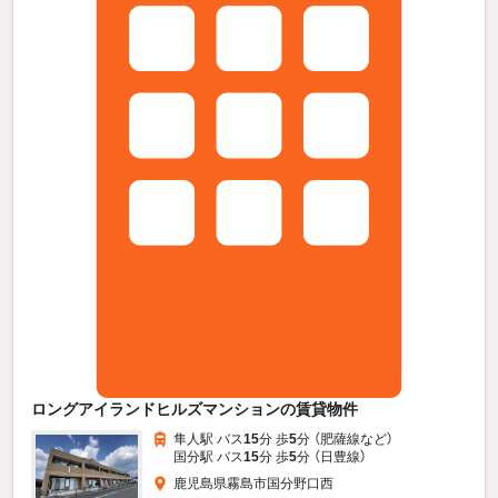
ロングアイランドヒルズマンションの賃貸物件
隼人駅 バス
15
分 歩
5
分 （肥薩線
など
）
国分駅 バス
15
分 歩
5
分 （日豊線）
鹿児島県霧島市国分野口西