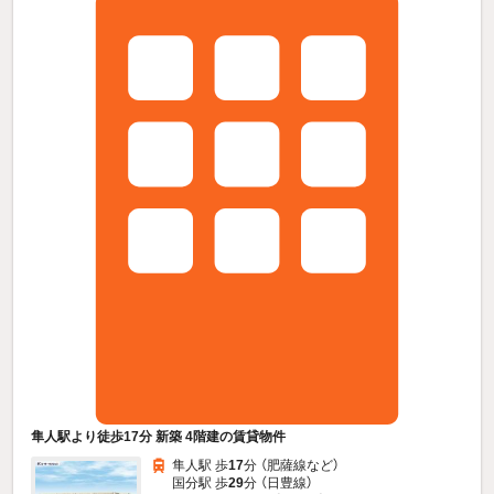
隼人駅より徒歩17分 新築 4階建の賃貸物件
隼人駅 歩
17
分 （肥薩線
など
）
国分駅 歩
29
分 （日豊線）