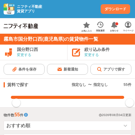
ニフティ不動産
ダウンロード
賃貸アプリ
お知らせ
閲覧履歴
マイページ
お気に入り
霧島市国分野口西(鹿児島県)の賃貸物件一覧
国分野口西
絞り込み条件
変更する
変更する
条件を保存
新着通知
アプリで探す
賃料で探す
指定なし
〜
指定なし
55
件
指定した賃料で絞り込む
55
物件数
件
2026年08月04日
更新