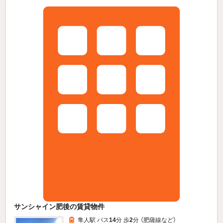
サンシャイン肥後の賃貸物件
隼人駅 バス
14
分 歩
2
分 （肥薩線
など
）