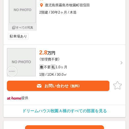
鹿児島県霧島市牧園町宿窪田
2階建 / 30年2ヶ月 / 木造
すべての写真
駐車場あり
2.8
万円
（管理費不要）
不要
1.0ヶ月
敷
礼
1階 / 1DK / 30.0㎡
お問い合わせ
（無料）
提供
ドリームハウス牧園Ａ棟のすべての部屋を見る