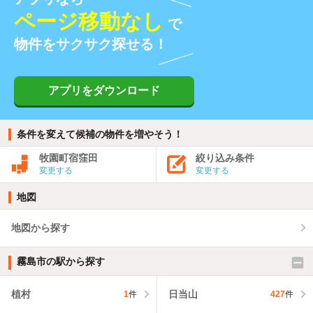
ページ移動なし
で
物件をサクサク探せる！
アプリをダウンロード
条件を変えて候補の物件を増やそう！
牧園町宿窪田
絞り込み条件
変更する
変更する
地図
地図から探す
霧島市の駅から探す
植村
日当山
1
件
427
件