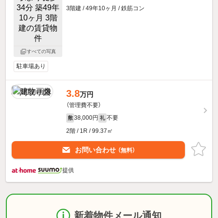
3階建 / 49年10ヶ月 / 鉄筋コン
すべての写真
駐車場あり
3.8
万円
（管理費不要）
38,000円
不要
敷
礼
2階 / 1R / 99.37㎡
お問い合わせ
（無料）
提供
新着物件メール通知