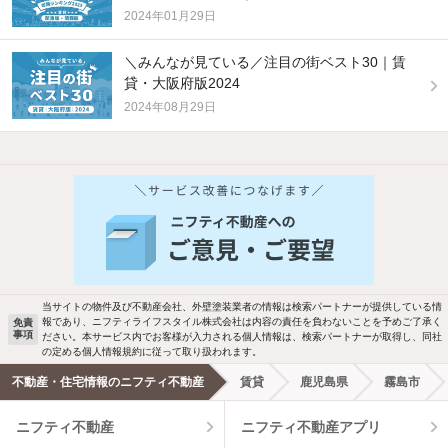
2024年01月29日
＼みんなが見ている／注目の街ベスト30｜賃
貸・大阪府版2024
2024年08月29日
他の人はこんな条件で絞り込んでいます！
人気のこだわり条件
バス・トイレ別
2階以上
駐車場あり
ペット相談
当サイトの物件及び不動産会社、外壁塗装業者の情報は検索パートナーが提供している情
報であり、ニフティライフスタイル株式会社は内容の責任を負わないことを予めご了承く
免責
洗濯機置場あり
独立洗面台
事項
ださい。本サービス内でお客様が入力される個人情報は、検索パートナーが取得し、同社
の定める個人情報規約に従って取り扱われます。
エアコンあり
都市ガス
不動産・住宅情報のニフティ不動産
賃貸
鹿児島県
霧島市
ニフティ不動産
ニフティ不動産アプリ
温水洗浄便座
オートロック