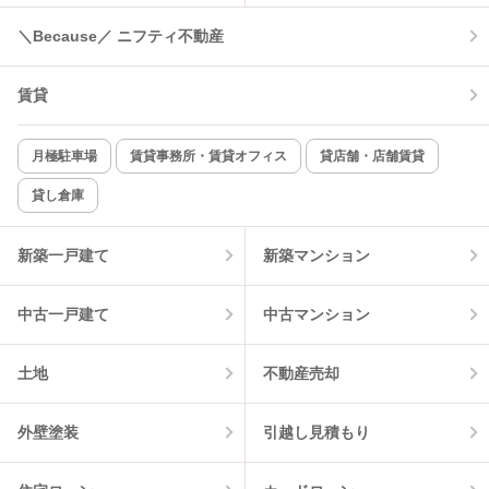
コンロ2口以上
追焚き機能
＼Because／ ニフティ不動産
TV付インターホン
角部屋
賃貸
新着のみ
インターネット無料
月極駐車場
賃貸事務所・賃貸オフィス
貸店舗・店舗賃貸
貸し倉庫
該当件数:
物件一覧に反映
2
件
新築一戸建て
新築マンション
中古一戸建て
中古マンション
土地
不動産売却
外壁塗装
引越し見積もり