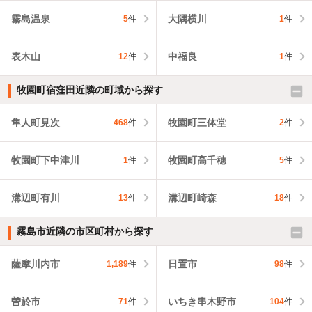
霧島温泉
大隅横川
5
件
1
件
表木山
中福良
12
件
1
件
牧園町宿窪田近隣の町域から探す
隼人町見次
牧園町三体堂
468
件
2
件
牧園町下中津川
牧園町高千穂
1
件
5
件
溝辺町有川
溝辺町崎森
13
件
18
件
霧島市近隣の市区町村から探す
薩摩川内市
日置市
1,189
件
98
件
曽於市
いちき串木野市
71
件
104
件