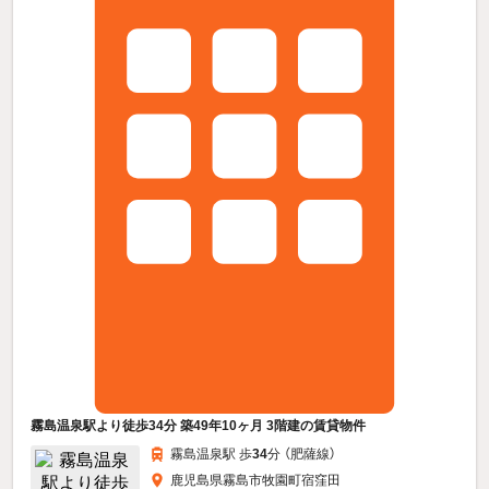
霧島温泉駅より徒歩34分 築49年10ヶ月 3階建の賃貸物件
霧島温泉駅 歩
34
分 （肥薩線）
鹿児島県霧島市牧園町宿窪田