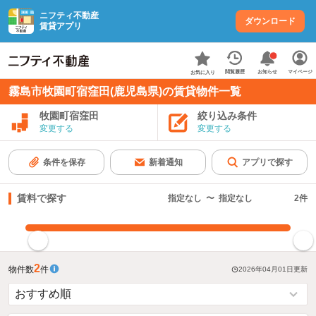
ニフティ不動産
ダウンロード
賃貸アプリ
お知らせ
閲覧履歴
マイページ
お気に入り
霧島市牧園町宿窪田(鹿児島県)の賃貸物件一覧
牧園町宿窪田
絞り込み条件
変更する
変更する
条件を保存
新着通知
アプリで探す
賃料で探す
指定なし
〜
指定なし
2
件
指定した賃料で絞り込む
2
物件数
件
2026年04月01日
更新