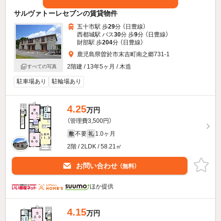
サルヴァトーレセブンの賃貸物件
五十市駅 歩
29
分 （日豊線）
西都城駅 バス
30
分 歩
9
分 （日豊線）
財部駅 歩
204
分 （日豊線）
鹿児島県曽於市末吉町南之郷731-1
2階建 / 13年5ヶ月 / 木造
すべての写真
駐車場あり
駐輪場あり
4.25
万円
（管理費3,500円）
不要
1.0ヶ月
敷
礼
2階 / 2LDK / 58.21㎡
お問い合わせ
（無料）
ほか提供
4.15
万円