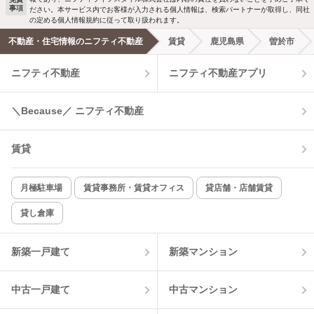
事項
ださい。本サービス内でお客様が入力される個人情報は、検索パートナーが取得し、同社
洗濯機置場あり
独立洗面台
の定める個人情報規約に従って取り扱われます。
不動産・住宅情報のニフティ不動産
賃貸
鹿児島県
曽於市
エアコンあり
都市ガス
ニフティ不動産
ニフティ不動産アプリ
温水洗浄便座
オートロック
＼Because／ ニフティ不動産
コンロ2口以上
追焚き機能
賃貸
TV付インターホン
角部屋
新着のみ
インターネット無料
月極駐車場
賃貸事務所・賃貸オフィス
貸店舗・店舗賃貸
貸し倉庫
該当件数:
物件一覧に反映
6
件
新築一戸建て
新築マンション
中古一戸建て
中古マンション