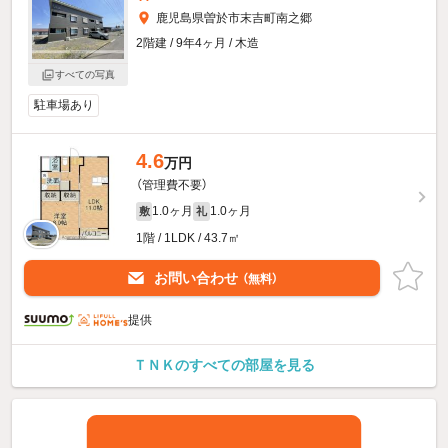
鹿児島県曽於市末吉町南之郷
2階建 / 9年4ヶ月 / 木造
すべての写真
駐車場あり
4.6
万円
（管理費不要）
1.0ヶ月
1.0ヶ月
敷
礼
1階 / 1LDK / 43.7㎡
お問い合わせ
（無料）
提供
ＴＮＫのすべての部屋を見る