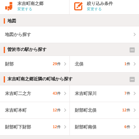
末吉町南之郷
絞り込み条件
変更する
変更する
地図
地図から探す
曽於市の駅から探す
財部
北俣
29
件
1
件
末吉町南之郷近隣の町域から探す
末吉町二之方
末吉町深川
43
件
7
件
末吉町本町
財部町北俣
12
件
12
件
財部町下財部
財部町南俣
12
件
6
件