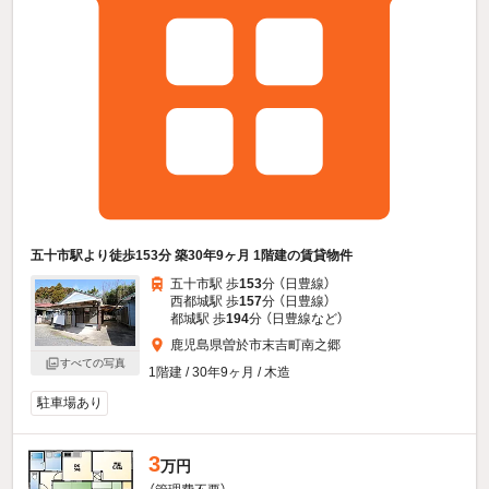
五十市駅より徒歩153分 築30年9ヶ月 1階建の賃貸物件
五十市駅 歩
153
分 （日豊線）
西都城駅 歩
157
分 （日豊線）
都城駅 歩
194
分 （日豊線
など
）
鹿児島県曽於市末吉町南之郷
すべての写真
1階建 / 30年9ヶ月 / 木造
駐車場あり
3
万円