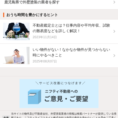
鹿児島県で外壁塗装の業者を探す
おうち時間を豊かにするヒント
不動産鑑定士とは？仕事内容や平均年収、試験
の難易度などを詳しく解説！
2023年11月14日
いい物件がない！なかなか物件が見つからない
時にやるべきこと
2025年08月07日
他の人はこんな条件で絞り込んでいます！
人気のこだわり条件
バス・トイレ別
2階以上
駐車場あり
ペット相談
当サイトの物件及び不動産会社、外壁塗装業者の情報は検索パートナーが提供している情
報であり、ニフティライフスタイル株式会社は内容の責任を負わないことを予めご了承く
免責