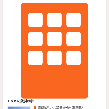
ＴＮＫの賃貸物件
西都城駅 バス
20
分 歩
4
分 （日豊線）