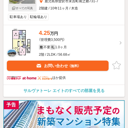
鹿児島県曽於市末吉町南之郷731-7
2階建 / 10年11ヶ月 / 木造
すべての写真
駐車場あり
駐輪場あり
4.25
万円
（管理費3,500円）
不要
1.0ヶ月
敷
礼
2階 / 2LDK / 56.68㎡
お問い合わせ
（無料）
ほか提供
サルヴァトーレ エイトのすべての部屋を見る