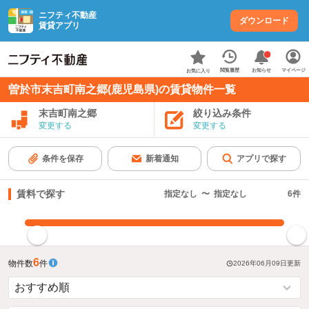
ニフティ不動産
ダウンロード
賃貸アプリ
お知らせ
閲覧履歴
マイページ
お気に入り
曽於市末吉町南之郷(鹿児島県)の賃貸物件一覧
末吉町南之郷
絞り込み条件
変更する
変更する
条件を保存
新着通知
アプリで探す
賃料で探す
指定なし
〜
指定なし
6
件
指定した賃料で絞り込む
6
物件数
件
2026年06月09日
更新