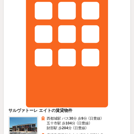
サルヴァトーレ エイトの賃貸物件
西都城駅 バス
30
分 歩
9
分 （日豊線）
五十市駅 歩
104
分 （日豊線）
財部駅 歩
204
分 （日豊線）