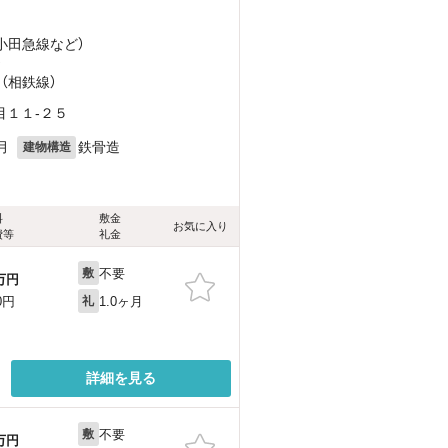
（小田急線
など
）
）
 （相鉄線）
目１１-２５
月
鉄骨造
建物構造
料
敷金
お気に入り
費等
礼金
不要
敷
万円
1.0ヶ月
0円
礼
詳細を見る
不要
敷
万円