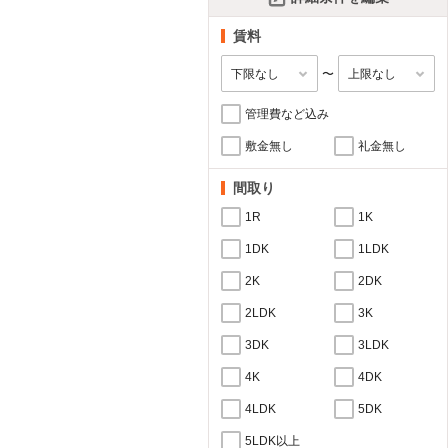
賃料
〜
管理費など込み
敷金無し
礼金無し
間取り
1R
1K
1DK
1LDK
2K
2DK
2LDK
3K
3DK
3LDK
4K
4DK
4LDK
5DK
5LDK以上