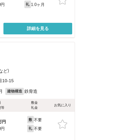
1.0ヶ月
0円
礼
詳細を見る
）
）
など
）
0-15
月
鉄骨造
建物構造
料
敷金
お気に入り
費等
礼金
不要
敷
万円
不要
0円
礼