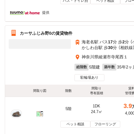
バス・トイレ別
ペット相談
フロ
提供
カーサふじみ野0の賃貸物件
海老名駅 バス
17
分 歩
2
分 
かしわ台駅 歩
30
分 （相鉄線
神奈川県綾瀬市寺尾西１
5階建
35年2ヶ
総階数
築年数
駐輪場あり
間取り
賃
間取り図
階数
専有面積
管理
3.9
1DK
5階
24.7㎡
4,00
ペット相談
フローリング