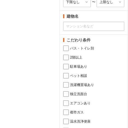
〜
建物名
こだわり条件
バス・トイレ別
2階以上
駐車場あり
ペット相談
洗濯機置場あり
独立洗面台
エアコンあり
都市ガス
温水洗浄便座