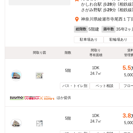
かしわ台駅 歩
28
分 （相鉄線
さがみ野駅 歩
29
分 （相鉄線
神奈川県綾瀬市寺尾西１丁目
5階建
35年2ヶ
総階数
築年数
駐車場あり
駐輪場あり
間取り
賃
間取り図
階数
専有面積
管理
5.5
1DK
5階
24.7㎡
5,00
バス・トイレ別
ペット相談
フロ
ほか提供
3.8
1DK
5階
24.7㎡
5,00