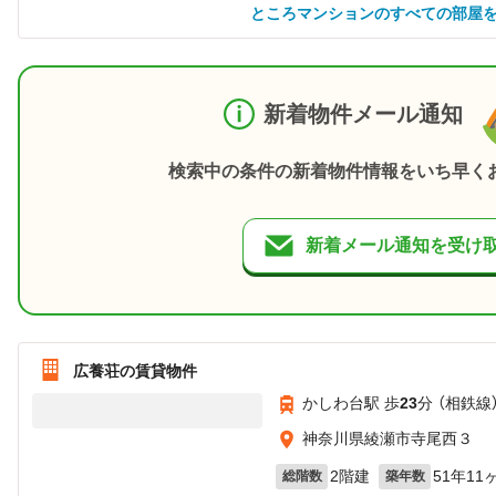
ところマンションのすべての部屋
新着物件メール通知
検索中の条件の新着物件情報をいち早く
新着メール通知を受け
広養荘の賃貸物件
かしわ台駅 歩
23
分 （相鉄線
神奈川県綾瀬市寺尾西３
2階建
51年11
総階数
築年数