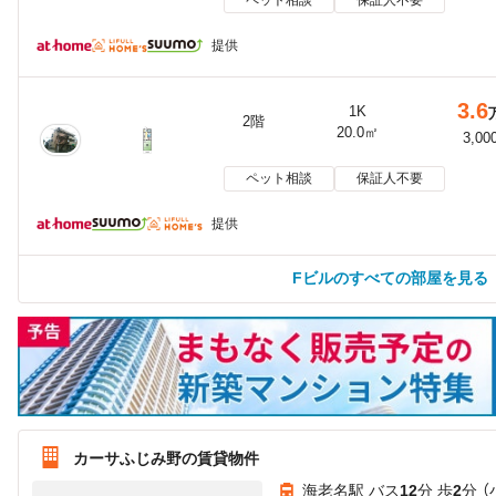
ペット相談
保証人不要
提供
3.6
1K
2階
20.0㎡
3,00
ペット相談
保証人不要
提供
Fビルのすべての部屋を見る
カーサふじみ野の賃貸物件
海老名駅 バス
12
分 歩
2
分 