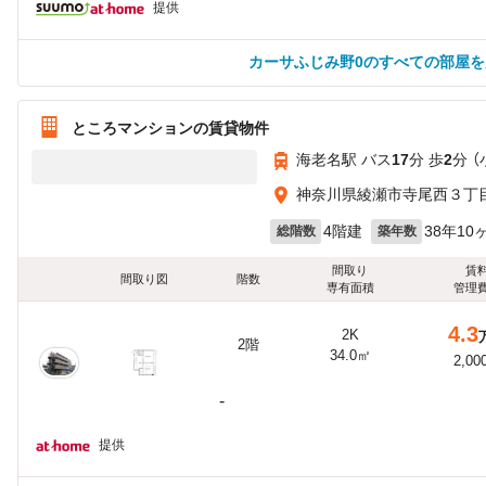
提供
カーサふじみ野0のすべての部屋を
ところマンションの賃貸物件
海老名駅 バス
17
分 歩
2
分 
神奈川県綾瀬市寺尾西３丁
4階建
38年10
総階数
築年数
間取り
賃
間取り図
階数
専有面積
管理
4.3
2K
2階
34.0㎡
2,00
-
提供