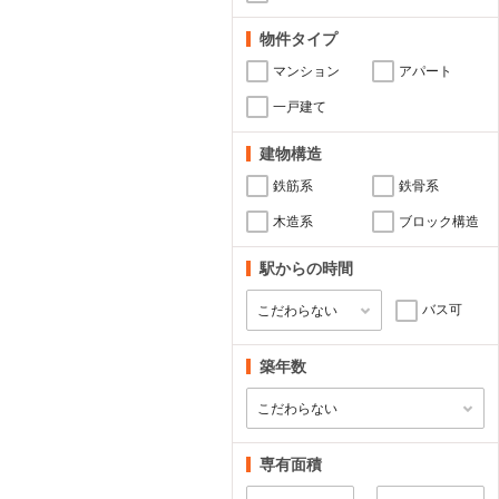
物件タイプ
マンション
アパート
一戸建て
建物構造
鉄筋系
鉄骨系
木造系
ブロック構造
駅からの時間
バス可
築年数
専有面積