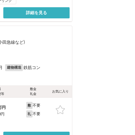
ーリング
詳細を見る
（小田急線
など
）
）
月
鉄筋コン
建物構造
料
敷金
お気に入り
費等
礼金
不要
敷
万円
不要
0円
礼