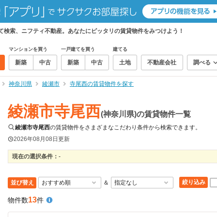
めて検索、ニフティ不動産。あなたにピッタリの賃貸物件をみつけよう！
マンションを買う
一戸建てを買う
建てる
新築
中古
新築
中古
土地
不動産会社
調べる
神奈川県
綾瀬市
寺尾西の賃貸物件を探す
綾瀬市寺尾西
(神奈川県)の賃貸物件一覧
綾瀬市寺尾西
の賃貸物件をさまざまなこだわり条件から検索できます。
2026年08月08日
更新
現在の選択条件：
-
絞り込み
並び替え
＆
13
物件数
件