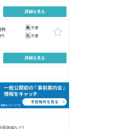
詳細を見る
不要
敷
万円
不要
0円
礼
詳細を見る
（小田急線
など
）