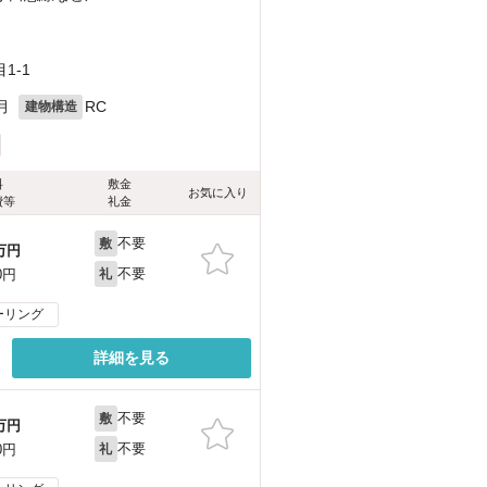
）
）
1-1
月
RC
建物構造
料
敷金
お気に入り
費等
礼金
不要
敷
万円
不要
0円
礼
ーリング
詳細を見る
不要
敷
万円
不要
0円
礼