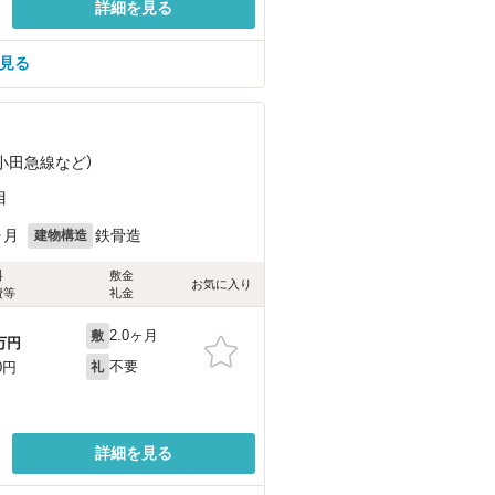
詳細を見る
見る
（小田急線
など
）
目
ヶ月
鉄骨造
建物構造
料
敷金
お気に入り
費等
礼金
2.0ヶ月
敷
万円
不要
0円
礼
詳細を見る