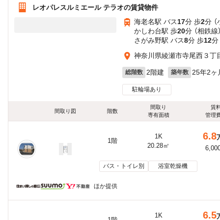
レオパレスルミエール テラオの賃貸物件
海老名駅 バス
17
分 歩
2
分 
かしわ台駅 歩
20
分 （相鉄線
さがみ野駅 バス
8
分 歩
12
分
神奈川県綾瀬市寺尾西３丁
2階建
25年2ヶ
総階数
築年数
駐輪場あり
間取り
賃
間取り図
階数
専有面積
管理
6.8
1K
1階
20.28㎡
6,00
バス・トイレ別
浴室乾燥機
ほか提供
6.5
1K
1階