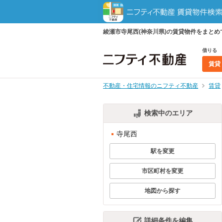
綾瀬市寺尾西(神奈川県)の賃貸物件をまと
借りる
賃貸
不動産・住宅情報のニフティ不動産
賃貸
検索中のエリア
寺尾西
駅を変更
市区町村を変更
地図から探す
詳細条件を編集