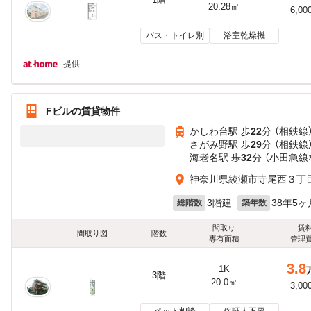
20.28㎡
6,00
バス・トイレ別
浴室乾燥機
提供
Fビルの賃貸物件
かしわ台駅 歩
22
分 （相鉄線
さがみ野駅 歩
29
分 （相鉄線
海老名駅 歩
32
分 （小田急線
神奈川県綾瀬市寺尾西３丁目1
3階建
38年5ヶ
総階数
築年数
間取り
賃
間取り図
階数
専有面積
管理
3.8
1K
3階
20.0㎡
3,00