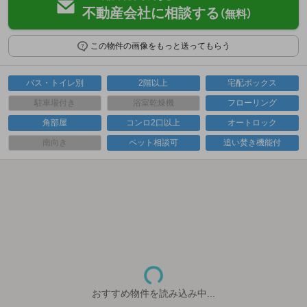
不動産会社に相談する
（無料）
この物件の画像をもっと送ってもらう
バス・トイレ別
2階以上
宅配ボックス
駐車場付き
浴室乾燥機
フローリング
角部屋
コンロ2口以上
オートロック
南向き
ペット相談可
追い焚き機能付
おすすめ物件を読み込み中...