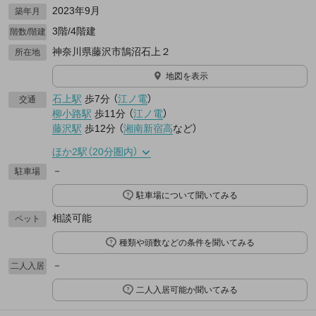
2023年9月
築年月
3階/4階建
階数/階建
神奈川県藤沢市鵠沼石上２
所在地
地図を表示
石上駅
歩7分
（
江ノ電
）
交通
柳小路駅
歩11分
（
江ノ電
）
藤沢駅
歩12分
（
湘南新宿高
など
）
ほか2駅（20分圏内）
－
駐車場
駐車場について聞いてみる
相談可能
ペット
種類や頭数などの条件を聞いてみる
－
二人入居
二人入居可能か聞いてみる