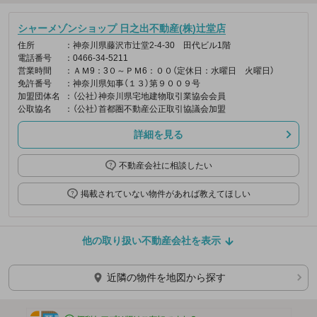
シャーメゾンショップ 日之出不動産(株)辻堂店
住所
：神奈川県藤沢市辻堂2-4-30 田代ビル1階
電話番号
：0466-34-5211
営業時間
：ＡＭ9：3０～ＰＭ6：００（定休日：水曜日 火曜日）
免許番号
：神奈川県知事（１３）第９００９号
加盟団体名
：（公社）神奈川県宅地建物取引業協会会員
公取協名
：（公社）首都圏不動産公正取引協議会加盟
詳細を見る
不動産会社に相談したい
掲載されていない物件があれば教えてほしい
他の取り扱い不動産会社を表示
近隣の物件を地図から探す