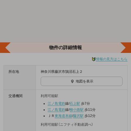
物件の詳細情報
情報の見方はこちら
所在地
神奈川県藤沢市鵠沼石上２
地図を表示
交通機関
利用可能駅
江ノ島電鉄
線/
石上駅
歩7分
江ノ島電鉄
線/
柳小路駅
歩11分
ＪＲ
東海道本線
/
藤沢駅
歩12分
利用可能駅（ニフティ不動産調べ）