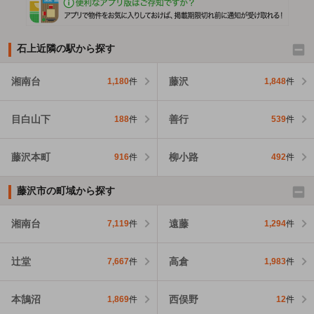
石上近隣の駅から探す
湘南台
藤沢
1,180
件
1,848
件
目白山下
善行
188
件
539
件
藤沢本町
柳小路
916
件
492
件
藤沢市の町域から探す
湘南台
遠藤
7,119
件
1,294
件
辻堂
高倉
7,667
件
1,983
件
本鵠沼
西俣野
1,869
件
12
件