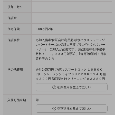
償却・敷引
－
保証金
－
住宅保険
3.08万円2年
保証会社
必加入備考:保証会社利用必 積水ハウスシャーメゾ
ンパートナーズの保証人不要プラン『らくらくパー
トナー』 に加入が必要です。［新規契約時］事務手
数料：３３，０００円（税込）、［毎月］保証料：月額
賃料等の２％
その他費用
合計1.65万円（内訳：スマートロック １６５００
円）、シャーメゾンライフＳＵＰＰＯＲＴ２４ 月額
１３２０円 初回契約時クリーニング ８３３８０円
初期費用を教えてほしい
入居可能時期
即
空室状況を教えてほしい