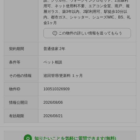
談、グリル付、ウォークインクロゼット、2沿線利
用可、ネット使用料不要、エアコン全室、雨戸、複
層ガラス、築3年以内、2駅利用可、駅徒歩10分以
内、都市ガス、シャッター、シューズWIC、BS、礼
金1ヶ月
この物件の詳しい情報を送ってもらう
契約期間
普通借家 2年
条件等
ペット相談
その他の情報
巡回管理/更新料 １ヶ月
物件ID
100510326909
情報公開日
2026/08/06
有効期限
2026/08/21
Q
知りたいことを気軽に質問できます(無料)