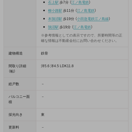
石上駅
歩7分
（
江ノ島電鉄
）
柳小路駅
歩11分
（
江ノ島電鉄
）
本鵠沼駅
歩19分
（
小田急電鉄江ノ島線
）
鵠沼駅
歩19分
（
江ノ島電鉄
）
※参考情報としての表示ですので、所要時間等の正
確な情報は不動産会社にお問い合わせください。
建物構造
鉄骨
間取り詳細
洋5.6 洋4.5 LDK11.8
（帖）
総戸数
－
バルコニー面
－
積
採光向き
東
更新料
－