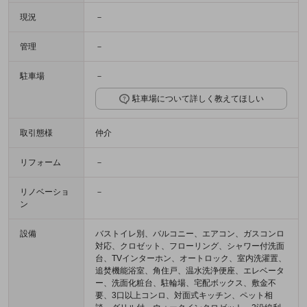
現況
－
管理
－
駐車場
－
駐車場について詳しく教えてほしい
取引態様
仲介
リフォーム
－
リノベーショ
－
ン
設備
バストイレ別、バルコニー、エアコン、ガスコンロ
対応、クロゼット、フローリング、シャワー付洗面
台、TVインターホン、オートロック、室内洗濯置、
追焚機能浴室、角住戸、温水洗浄便座、エレベータ
ー、洗面化粧台、駐輪場、宅配ボックス、敷金不
要、3口以上コンロ、対面式キッチン、ペット相