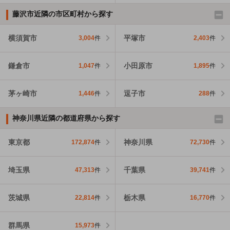
藤沢市近隣の市区町村から探す
横須賀市
平塚市
3,004
件
2,403
件
鎌倉市
小田原市
1,047
件
1,895
件
茅ヶ崎市
逗子市
1,446
件
288
件
神奈川県近隣の都道府県から探す
東京都
神奈川県
172,874
件
72,730
件
埼玉県
千葉県
47,313
件
39,741
件
茨城県
栃木県
22,814
件
16,770
件
群馬県
15,973
件