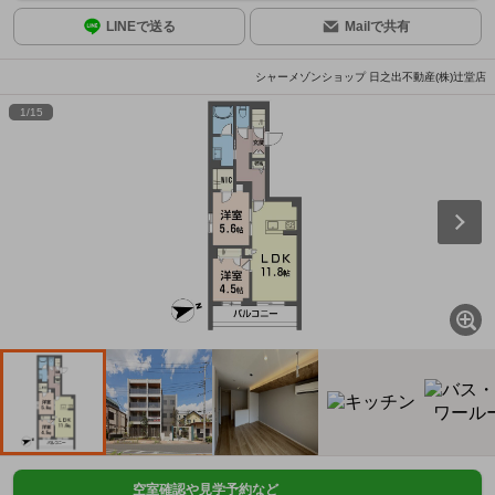
LINEで送る
Mailで共有
シャーメゾンショップ 日之出不動産(株)辻堂店
1
/
15
空室確認や見学予約など