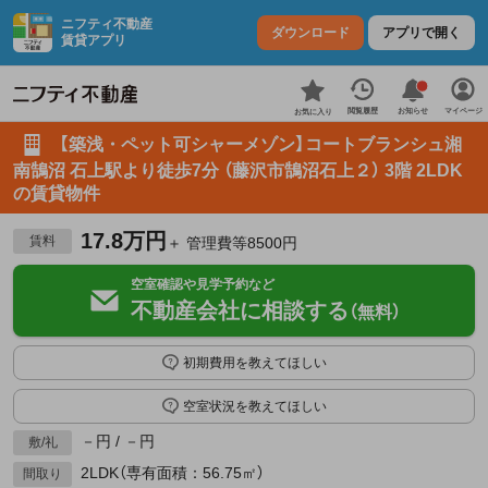
ニフティ不動産
ダウンロード
アプリで開く
賃貸アプリ
お知らせ
閲覧履歴
マイページ
お気に入り
【築浅・ペット可シャーメゾン】コートブランシュ湘
南鵠沼 石上駅より徒歩7分 （藤沢市鵠沼石上２） 3階 2LDK
の賃貸物件
17.8万円
賃料
＋ 管理費等8500円
空室確認や見学予約など
不動産会社に相談する
（無料）
初期費用を教えてほしい
空室状況を教えてほしい
－円 / －円
敷/礼
2LDK（専有面積：56.75㎡）
間取り