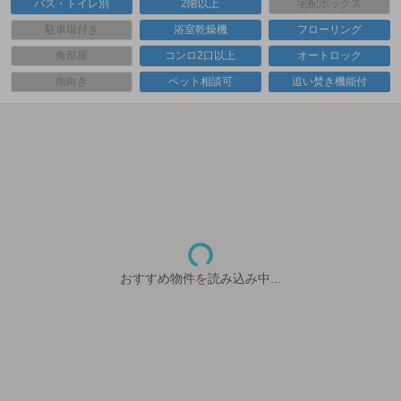
バス・トイレ別
2階以上
宅配ボックス
駐車場付き
浴室乾燥機
フローリング
角部屋
コンロ2口以上
オートロック
南向き
ペット相談可
追い焚き機能付
おすすめ物件を読み込み中...