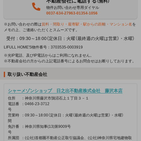
不動産会社に電話する
（無料）
物件お問い合わせ専用ダイヤル
0037-634-27963-01354-1056
※お問い合わせの際は
賃料・間取り・最寄駅・駅からの距離・マンション名
を
メモの上、ご連絡いただくとスムーズです。
受付：09:30～18:00（定休日：火曜（最終週の火曜は営業）・水曜）
LIFULL HOME'S物件番号：3703535-0003919
※光IP電話、及びIP電話からはご利用になれません。
※不動産会社の方からの上記電話番号によるお問合せはお断りしております。
取り扱い不動産会社
シャーメゾンショップ 日之出不動産株式会社 藤沢本店
住所
：神奈川県藤沢市鵠沼石上１丁目３－１
電話番
：0466-23-3712
号
営業時
：09:30～18:00（定休日：火曜（最終週の火曜は営業）・水曜）
間
免許番
：神奈川県知事(13)第9009号
号
所属団
：(公社)首都圏不動産公正取引協議会、(公社)神奈川県宅地建物取