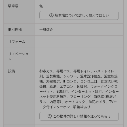
駐車場
無
駐車場について詳しく教えてほしい
取引態様
一般媒介
リフォーム
－
リノベーショ
－
ン
設備
都市ガス、専用バス、専用トイレ、バス・トイレ
別、追焚機能、シャワー、温水洗浄便座、浴室乾燥
機、浴室暖房、IHコンロ、コンロ三口、食器洗い乾
燥機、給湯、エアコン、床暖房、ウォークインクロ
ーゼット、BS対応、インターネット対応、インター
ネット使用料無料、フローリング、断熱窓（複層ガ
ラス、内窓等）、オートロック、防犯カメラ、TVモ
ニタ付インターホン、駐輪場あり
この物件の詳しい情報を送ってもらう