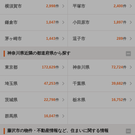
横須賀市
平塚市
2,998
件
2,400
件
鎌倉市
小田原市
1,047
件
1,897
件
茅ヶ崎市
逗子市
1,443
件
289
件
神奈川県近隣の都道府県から探す
東京都
神奈川県
172,629
件
72,724
件
埼玉県
千葉県
47,253
件
39,682
件
茨城県
栃木県
22,798
件
16,752
件
群馬県
16,047
件
藤沢市の物件・不動産情報など、住まいに関する情報