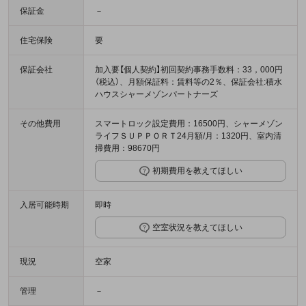
保証金
－
住宅保険
要
保証会社
加入要【個人契約】初回契約事務手数料：33，000円
（税込）、月額保証料：賃料等の2％、保証会社:積水
ハウスシャーメゾンパートナーズ
その他費用
スマートロック設定費用：16500円、シャーメゾン
ライフＳＵＰＰＯＲＴ24月額/月：1320円、室内清
掃費用：98670円
初期費用を教えてほしい
入居可能時期
即時
空室状況を教えてほしい
現況
空家
管理
－