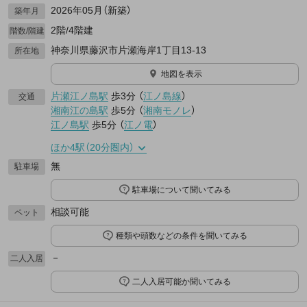
2026年05月（新築）
築年月
2階/4階建
階数/階建
神奈川県藤沢市片瀬海岸1丁目13-13
所在地
地図を表示
片瀬江ノ島駅
歩3分
（
江ノ島線
）
交通
湘南江の島駅
歩5分
（
湘南モノレ
）
江ノ島駅
歩5分
（
江ノ電
）
ほか4駅（20分圏内）
無
駐車場
駐車場について聞いてみる
相談可能
ペット
種類や頭数などの条件を聞いてみる
－
二人入居
二人入居可能か聞いてみる