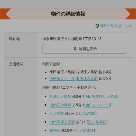
物件の詳細情報
情報の見方はこちら
所在地
神奈川県藤沢市片瀬海岸1丁目13-13
地図を表示
交通機関
利用可能駅
小田急江ノ島線 片瀬江ノ島駅 徒歩4分
湘南モノレール
湘南江の島駅
徒歩5分
利用可能駅（ニフティ不動産調べ）
片瀬江ノ島駅
歩3分
（
小田急電鉄江ノ島線
）
湘南江の島駅
歩5分
（
湘南モノレール
）
江ノ島駅
歩5分
（
江ノ島電鉄
）
湘南海岸公園駅
歩9分
（
江ノ島電鉄
）
腰越駅
歩10分
（
江ノ島電鉄
）