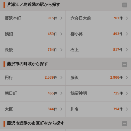
片瀬江ノ島近隣の駅から探す
藤沢本町
六会日大前
915
件
761
件
鵠沼
柳小路
459
件
493
件
長後
石上
764
件
817
件
藤沢市の町域から探す
円行
藤沢
2,539
件
2,966
件
朝日町
鵠沼神明
465
件
715
件
大庭
川名
844
件
394
件
藤沢市近隣の市区町村から探す