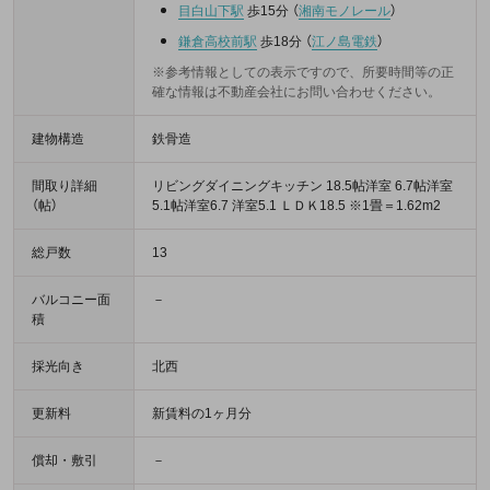
目白山下駅
歩15分
（
湘南モノレール
）
鎌倉高校前駅
歩18分
（
江ノ島電鉄
）
※参考情報としての表示ですので、所要時間等の正
確な情報は不動産会社にお問い合わせください。
建物構造
鉄骨造
間取り詳細
リビングダイニングキッチン 18.5帖洋室 6.7帖洋室
（帖）
5.1帖洋室6.7 洋室5.1 ＬＤＫ18.5 ※1畳＝1.62m2
総戸数
13
バルコニー面
－
積
採光向き
北西
更新料
新賃料の1ヶ月分
償却・敷引
－