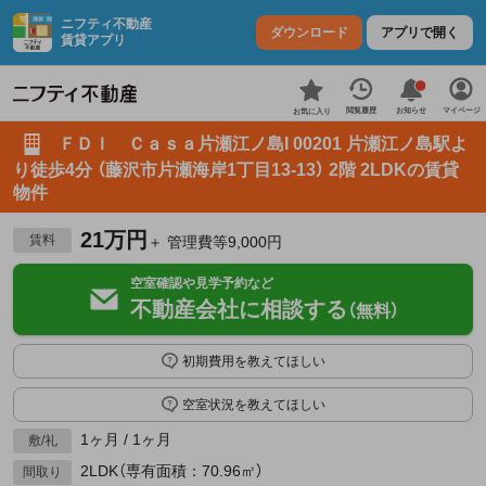
ニフティ不動産
ダウンロード
アプリで開く
賃貸アプリ
お知らせ
閲覧履歴
マイページ
お気に入り
ＦＤＩ Ｃａｓａ片瀬江ノ島I 00201 片瀬江ノ島駅よ
り徒歩4分 （藤沢市片瀬海岸1丁目13-13） 2階 2LDKの賃貸
物件
21万円
賃料
＋ 管理費等9,000円
空室確認や見学予約など
不動産会社に相談する
（無料）
初期費用を教えてほしい
空室状況を教えてほしい
1ヶ月 / 1ヶ月
敷/礼
2LDK（専有面積：70.96㎡）
間取り