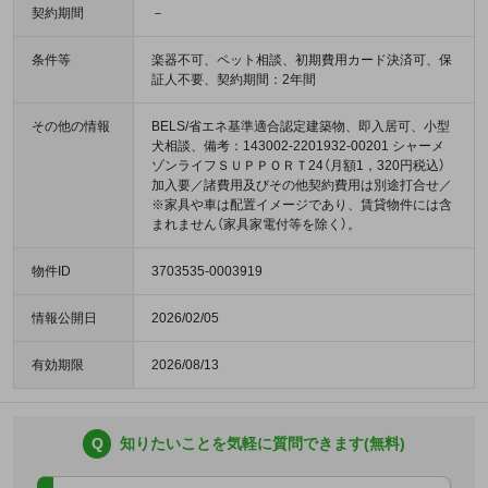
契約期間
－
条件等
楽器不可、ペット相談、初期費用カード決済可、保
証人不要、契約期間：2年間
その他の情報
BELS/省エネ基準適合認定建築物、即入居可、小型
犬相談、備考：143002-2201932-00201 シャーメ
ゾンライフＳＵＰＰＯＲＴ24（月額1，320円税込）
加入要／諸費用及びその他契約費用は別途打合せ／
※家具や車は配置イメージであり、賃貸物件には含
まれません（家具家電付等を除く）。
物件ID
3703535-0003919
情報公開日
2026/02/05
有効期限
2026/08/13
Q
知りたいことを気軽に質問できます(無料)