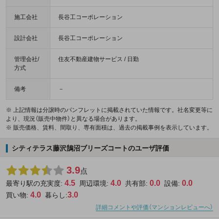
施工会社
長谷工コーポレーション
設計会社
長谷工コーポレーション
管理会社/
住友不動産建物サービス / 日勤
方式
備考
－
※ 上記情報は分譲時のパンフレットに掲載されていた情報です。社名変更等に
より、現況（販売中物件）と異なる場合があります。
※ 販売価格、賃料、間取り、専有面積は、過去の掲載事例を表示しています。
シティテラス藤沢鵠沼ブリーズコートのユーザ評価
3.9
点
4.5
4.0
0.0
0.0
最寄り駅の充実度:
周辺環境:
共有部:
設備:
4.0
3.0
買い物:
暮らし:
詳細コメントや評価（マンションレビューへ）