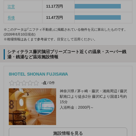
辻堂
11.17万円
長後
11.47万円
※このデータは「ニフティ不動産」に掲載されている物件を元に算出したものです。
(2026年8月10日現在)
※相場情報はあくまで参考値です。目安として活用ください。
シティテラス藤沢鵠沼ブリーズコート近くの温泉・スーパー銭
湯・銭湯など温浴施設情報
8HOTEL SHONAN FUJISAWA
-点
/
0件
神奈川県 / 茅ヶ崎・藤沢・湘南周辺 / 藤沢
駅南口より徒歩2分 藤沢ICより国道1号約
15分
入浴料金：2000円～
施設情報を見る