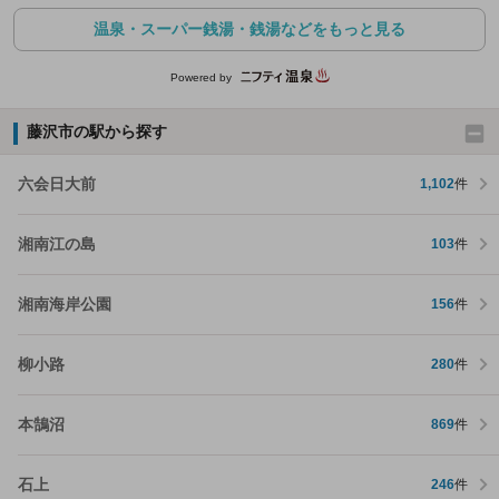
温泉・スーパー銭湯・銭湯などをもっと見る
Powered by
藤沢市の駅から探す
六会日大前
1,102
件
湘南江の島
103
件
湘南海岸公園
156
件
柳小路
280
件
本鵠沼
869
件
石上
246
件