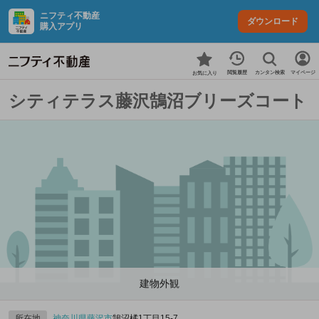
ニフティ不動産
ダウンロード
購入アプリ
カンタン検索
閲覧履歴
マイページ
お気に入り
シティテラス藤沢鵠沼ブリーズコート
建物外観
所在地
神奈川県
藤沢市
鵠沼橘1丁目15-7