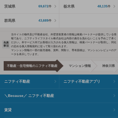
茨城県
栃木県
69,672
件
48,135
件
群馬県
43,689
件
当サイトの物件及び不動産会社、外壁塗装業者の情報は検索パートナーが提供している情
報であり、ニフティライフスタイル株式会社は内容の責任を負わないことを予めご了承く
ださい。本サービス内でお客様が入力される個人情報は、検索パートナーが取得し、同社
免責
事項
の定める個人情報規約に従って取り扱われます。
マンション情報の一部の販売価格、賃料、間取り、専有面積は、マンションレビューのデ
ータを表示しています。
不動産・住宅情報のニフティ不動産
マンション情報
神奈川県
ニフティ不動産
ニフティ不動産アプリ
＼Because／ ニフティ不動産
賃貸