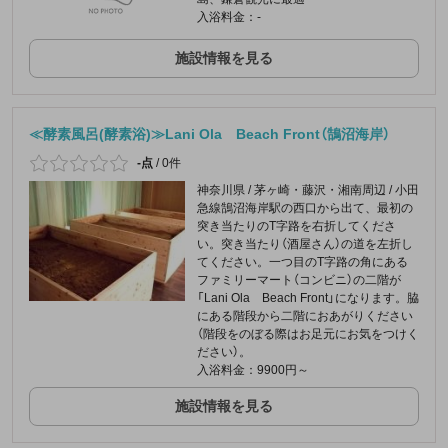
入浴料金：-
施設情報を見る
≪酵素風呂(酵素浴)≫Lani Ola Beach Front（鵠沼海岸）
-点
/
0件
神奈川県 / 茅ヶ崎・藤沢・湘南周辺 / 小田
急線鵠沼海岸駅の西口から出て、最初の
突き当たりのT字路を右折してくださ
い。突き当たり（酒屋さん）の道を左折し
てください。一つ目のT字路の角にある
ファミリーマート（コンビニ）の二階が
「Lani Ola Beach Front」になります。脇
にある階段から二階におあがりください
（階段をのぼる際はお足元にお気をつけく
ださい）。
入浴料金：9900円～
施設情報を見る