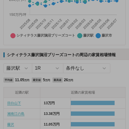
シティテラス藤沢鵠沼ブリーズコートの周辺の家賃相場情報
11.05
5
26
平均値
最安値
最高値
万円
万円
万円
近隣の駅
近隣の家賃相場
目白山下
13万円
湘南江の島
13.38万円
藤沢
11.05万円