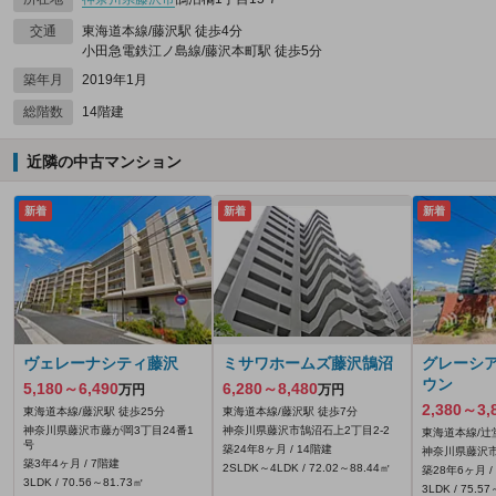
交通
東海道本線/藤沢駅 徒歩4分
小田急電鉄江ノ島線/藤沢本町駅 徒歩5分
築年月
2019年1月
総階数
14階建
近隣の中古マンション
新着
新着
新着
ヴェレーナシティ藤沢
ミサワホームズ藤沢鵠沼
グレーシ
ウン
5,180～6,490
6,280～8,480
万円
万円
2,380～3,
東海道本線/藤沢駅 徒歩25分
東海道本線/藤沢駅 徒歩7分
神奈川県藤沢市藤が岡3丁目24番1
神奈川県藤沢市鵠沼石上2丁目2-2
東海道本線/辻
号
築24年8ヶ月 / 14階建
神奈川県藤沢市大
築3年4ヶ月 / 7階建
2SLDK～4LDK / 72.02～88.44㎡
築28年6ヶ月 /
3LDK / 70.56～81.73㎡
3LDK / 75.5