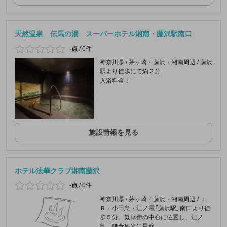
天然温泉 伝馬の湯 スーパーホテル湘南・藤沢駅南口
-点
/
0件
神奈川県 / 茅ヶ崎・藤沢・湘南周辺 / 藤沢
駅より徒歩にて約２分
入浴料金：-
施設情報を見る
ホテル法華クラブ湘南藤沢
-点
/
0件
神奈川県 / 茅ヶ崎・藤沢・湘南周辺 / Ｊ
Ｒ・小田急・江ノ電「藤沢駅」南口より徒
歩５分。繁華街の中心に位置し、江ノ
島、鎌倉観光に最適