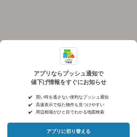
アプリならプッシュ通知で
値下げ情報をすぐにお知らせ
対応機種
個人情報保護ポリシー
利用規約
運営会社
✔️
買い時を逃さない便利なプッシュ通知
ヘルプ・お問い合わせ
採用情報
✔️
高速表示で似た物件も見つけやすい
✔️
周辺相場がひと目でわかる地図検索
アプリに切り替える
©NIFTY Lifestyle Co., Ltd.