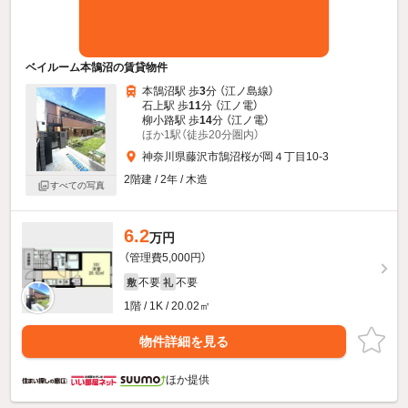
ベイルーム本鵠沼の賃貸物件
本鵠沼駅 歩
3
分 （江ノ島線）
石上駅 歩
11
分 （江ノ電）
柳小路駅 歩
14
分 （江ノ電）
ほか1駅（徒歩20分圏内）
神奈川県藤沢市鵠沼桜が岡４丁目10-3
2階建 / 2年 / 木造
すべての写真
6.2
万円
（管理費5,000円）
不要
不要
敷
礼
1階 / 1K / 20.02㎡
物件詳細を見る
ほか提供