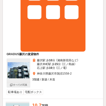
GRADUS藤沢の賃貸物件
藤沢駅 歩
10
分 （湘南新宿高
など
）
藤沢本町駅 歩
15
分 （江ノ島線）
石上駅 歩
16
分 （江ノ電）
神奈川県藤沢市鵠沼1558-2
3階建 / 新築 / 木造
すべての写真
駐車場あり
宅配ボックス
10.7
万円