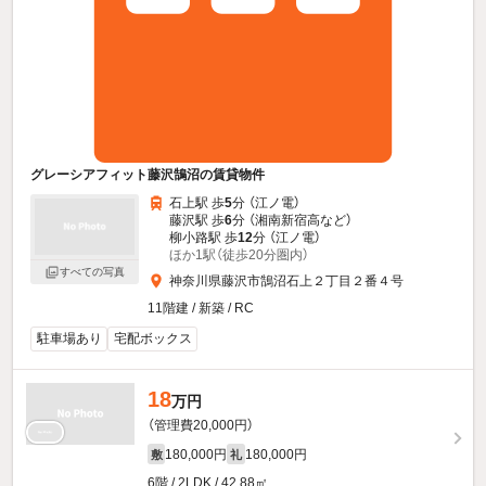
グレーシアフィット藤沢鵠沼の賃貸物件
石上駅 歩
5
分 （江ノ電）
藤沢駅 歩
6
分 （湘南新宿高
など
）
柳小路駅 歩
12
分 （江ノ電）
ほか1駅（徒歩20分圏内）
すべての写真
神奈川県藤沢市鵠沼石上２丁目２番４号
11階建 / 新築 / RC
駐車場あり
宅配ボックス
18
万円
（管理費20,000円）
180,000円
180,000円
敷
礼
6階 / 2LDK / 42.88㎡