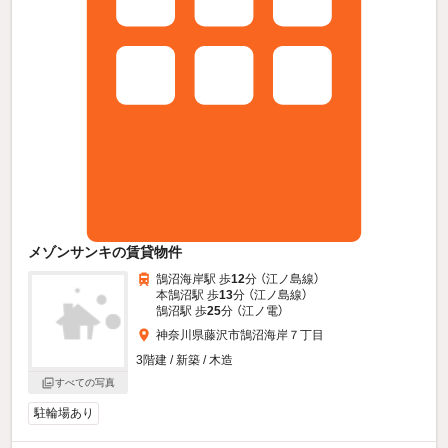
メゾンサンキの賃貸物件
鵠沼海岸駅 歩
12
分 （江ノ島線）
本鵠沼駅 歩
13
分 （江ノ島線）
鵠沼駅 歩
25
分 （江ノ電）
神奈川県藤沢市鵠沼海岸７丁目
3階建 / 新築 / 木造
すべての写真
駐輪場あり