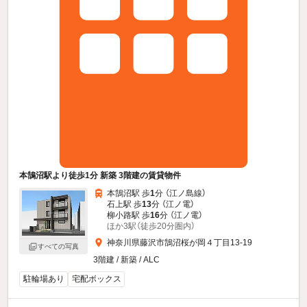
本鵠沼駅より徒歩1分 新築 3階建の賃貸物件
本鵠沼駅 歩
1
分 （江ノ島線）
石上駅 歩
13
分 （江ノ電）
柳小路駅 歩
16
分 （江ノ電）
ほか3駅（徒歩20分圏内）
神奈川県藤沢市鵠沼桜が岡４丁目13-19
すべての写真
3階建 / 新築 / ALC
駐輪場あり
宅配ボックス