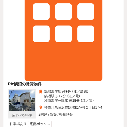
Riz鵠沼の賃貸物件
鵠沼海岸駅 歩
7
分 （江ノ島線）
鵠沼駅 歩
12
分 （江ノ電）
湘南海岸公園駅 歩
15
分 （江ノ電）
神奈川県藤沢市鵠沼松が岡２丁目17-4
2階建 / 新築 / 軽量鉄骨
すべての写真
駐車場あり
宅配ボックス