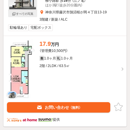
柳小路駅 歩
16
分 （江ノ電）
ほか3駅（徒歩20分圏内）
神奈川県藤沢市鵠沼桜が岡４丁目13-19
すべての写真
3階建 / 新築 / ALC
駐輪場あり
宅配ボックス
17.9
万円
（管理費10,500円）
1.0ヶ月
1.0ヶ月
敷
礼
2階 / 2LDK / 63.5㎡
お問い合わせ
（無料）
提供