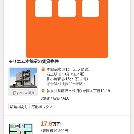
モリエム本鵠沼の賃貸物件
本鵠沼駅 歩
1
分 （江ノ島線）
石上駅 歩
13
分 （江ノ電）
柳小路駅 歩
15
分 （江ノ電）
ほか3駅（徒歩20分圏内）
神奈川県藤沢市鵠沼桜が岡４丁目13-19
すべての写真
3階建 / 新築 / ALC
駐輪場あり
宅配ボックス
17.6
万円
（管理費10,500円）