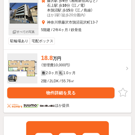
藤沢駅 歩
4
分 （湘南新宿高
など
）
石上駅 歩
10
分 （江ノ電）
本鵠沼駅 歩
15
分 （江ノ島線）
ほか1駅（徒歩20分圏内）
神奈川県藤沢市鵠沼花沢町13-7
5階建 / 2年4ヶ月 / 鉄骨造
すべての写真
駐輪場あり
宅配ボックス
18.8
万円
（管理費10,000円）
2.0ヶ月
1.0ヶ月
敷
礼
2階 / 2LDK / 55.76㎡
物件詳細を見る
ほか提供