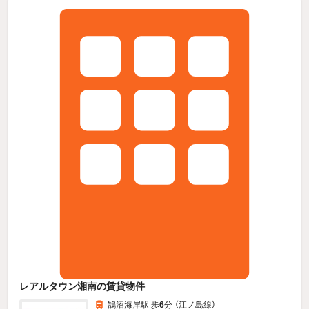
レアルタウン湘南の賃貸物件
鵠沼海岸駅 歩
6
分 （江ノ島線）