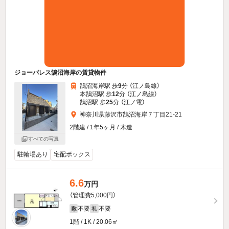
ジョーパレス鵠沼海岸の賃貸物件
鵠沼海岸駅 歩
9
分 （江ノ島線）
本鵠沼駅 歩
12
分 （江ノ島線）
鵠沼駅 歩
25
分 （江ノ電）
神奈川県藤沢市鵠沼海岸７丁目21-21
2階建 / 1年5ヶ月 / 木造
すべての写真
駐輪場あり
宅配ボックス
6.6
万円
（管理費5,000円）
不要
不要
敷
礼
1階 / 1K / 20.06㎡