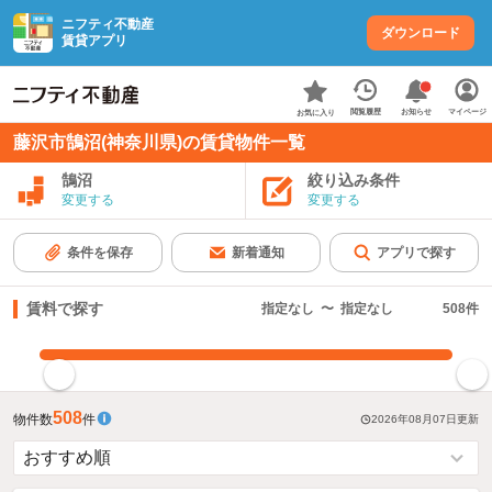
ニフティ不動産
ダウンロード
賃貸アプリ
お知らせ
閲覧履歴
マイページ
お気に入り
藤沢市鵠沼(神奈川県)の賃貸物件一覧
鵠沼
絞り込み条件
変更する
変更する
条件を保存
新着通知
アプリで探す
賃料で探す
指定なし
〜
指定なし
508
件
指定した賃料で絞り込む
508
物件数
件
2026年08月07日
更新