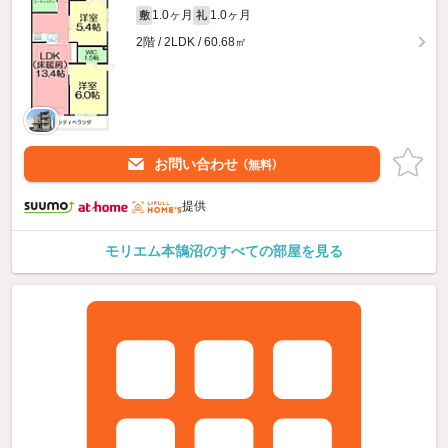
1.0ヶ月
1.0ヶ月
敷
礼
2階 / 2LDK / 60.68㎡
お問い合わせ
（無料）
提供
モリエム本鵠沼のすべての部屋を見る