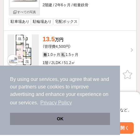
2階建 / 2年6ヶ月 / 軽量鉄骨
すべての写真
駐車場あり
駐輪場あり
宅配ボックス
13.5
万円
（管理費4,500円）
1.0ヶ月
1.5ヶ月
敷
礼
1階 / 2LDK / 51.2㎡
物件詳細を見る
By using our services, you agree that we and
our
partners
use cookies to improve
ほか提供
advertising and enhance your experience on
アプリに切り替えて、サクサクお部屋探し
our services.
Privacy Policy
他の人はこんな条件で絞り込んでいます！
会員登録なしですぐ使える。マップ検索やお気に入り保存など、
人気のこだわり条件
アプリ限定の便利な機能が使えます！
OK
バス・トイレ別
2階以上
Web版で続行
アプリを開く
市区町村を変更
絞り込み条件を変更