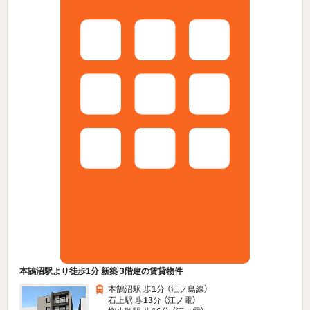
本鵠沼駅より徒歩1分 新築 3階建の賃貸物件
本鵠沼駅 歩
1
分 （江ノ島線）
石上駅 歩
13
分 （江ノ電）