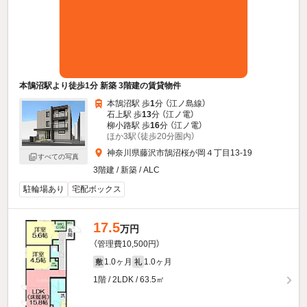
本鵠沼駅より徒歩1分 新築 3階建の賃貸物件
本鵠沼駅 歩
1
分 （江ノ島線）
石上駅 歩
13
分 （江ノ電）
柳小路駅 歩
16
分 （江ノ電）
ほか3駅（徒歩20分圏内）
神奈川県藤沢市鵠沼桜が岡４丁目13-19
すべての写真
3階建 / 新築 / ALC
駐輪場あり
宅配ボックス
17.5
万円
（管理費10,500円）
1.0ヶ月
1.0ヶ月
敷
礼
1階 / 2LDK / 63.5㎡