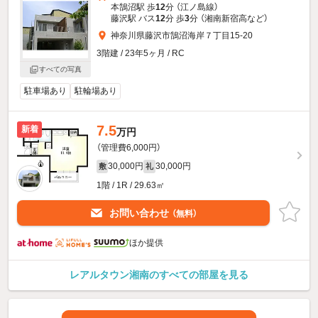
本鵠沼駅 歩
12
分 （江ノ島線）
藤沢駅 バス
12
分 歩
3
分 （湘南新宿高
など
）
神奈川県藤沢市鵠沼海岸７丁目15-20
3階建 / 23年5ヶ月 / RC
すべての写真
駐車場あり
駐輪場あり
7.5
新着
万円
（管理費6,000円）
30,000円
30,000円
敷
礼
1階 / 1R / 29.63㎡
お問い合わせ
（無料）
ほか提供
レアルタウン湘南のすべての部屋を見る