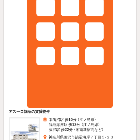
アズーロ鵠沼の賃貸物件
本鵠沼駅 歩
10
分 （江ノ島線）
鵠沼海岸駅 歩
12
分 （江ノ島線）
藤沢駅 歩
22
分 （湘南新宿高
など
）
神奈川県藤沢市鵠沼海岸７丁目５-２３