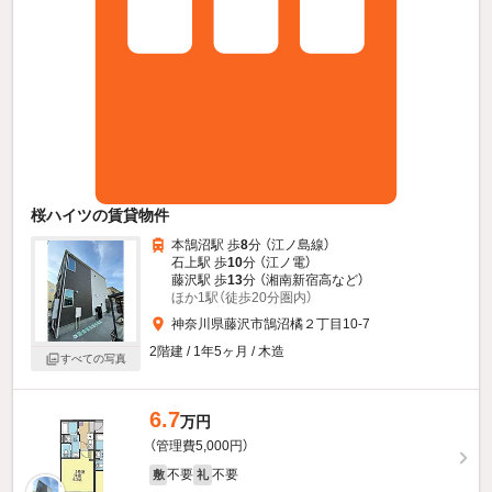
桜ハイツの賃貸物件
本鵠沼駅 歩
8
分 （江ノ島線）
石上駅 歩
10
分 （江ノ電）
藤沢駅 歩
13
分 （湘南新宿高
など
）
ほか1駅（徒歩20分圏内）
神奈川県藤沢市鵠沼橘２丁目10-7
2階建 / 1年5ヶ月 / 木造
すべての写真
6.7
万円
（管理費5,000円）
不要
不要
敷
礼