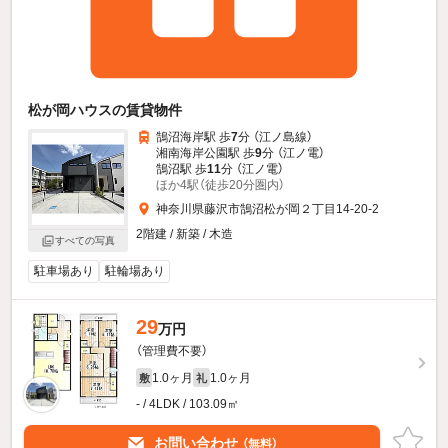
松が岡ハウスの賃貸物件
鵠沼海岸駅 歩
7
分 （江ノ島線）
湘南海岸公園駅 歩
9
分 （江ノ電）
鵠沼駅 歩
11
分 （江ノ電）
ほか4駅（徒歩20分圏内）
神奈川県藤沢市鵠沼松が岡２丁目14-20-2
2階建 / 新築 / 木造
すべての写真
駐車場あり
駐輪場あり
29
万円
（管理費不要）
1.0ヶ月
1.0ヶ月
敷
礼
- / 4LDK / 103.09㎡
お問い合わせ
（無料）